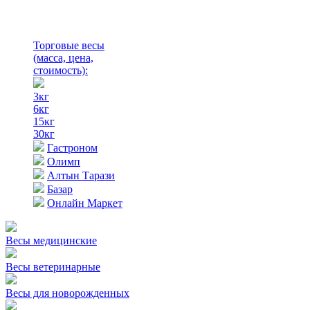
Торговые весы
(масса, цена,
стоимость)
:
3кг
6кг
15кг
30кг
Гастроном
Олимп
Алтын Тарази
Базар
Онлайн Маркет
Весы медицинские
Весы ветеринарные
Весы для новорожденных