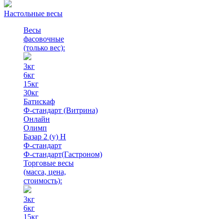
Настольные весы
Весы
фасовочные
(только вес)
:
3кг
6кг
15кг
30кг
Батискаф
Ф-стандарт (Витрина)
Онлайн
Олимп
Базар 2 (у) Н
Ф-стандарт
Ф-стандарт(Гастроном)
Торговые весы
(масса, цена,
стоимость)
:
3кг
6кг
15кг