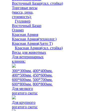
Восточный Базар(скл. стойка)
Торговые весы
(масса, цена,
стоимость)
:
Гулливер
Восточный Базар
Олимп
Красная Армия
Красная Армия(технолог.)
Красная Армия(Авто Т)
Красная Армия(скл. стойка)
Весы для животных
Для ветеринарных
клиник:
300*300мм.
400*400мм.
400*500мм.
450*600мм.
600*600мм.
500*700мм.
600*800мм.
800*800мм.
Для мелкого
рогатого скота:
Для крупного
рогатого скота: