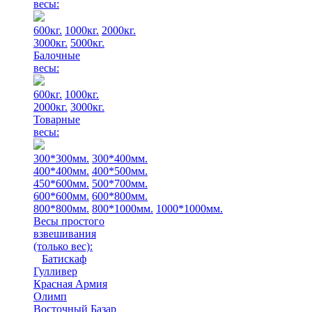
весы:
600кг.
1000кг.
2000кг.
3000кг.
5000кг.
Балочные
весы:
600кг.
1000кг.
2000кг.
3000кг.
Товарные
весы:
300*300мм.
300*400мм.
400*400мм.
400*500мм.
450*600мм.
500*700мм.
600*600мм.
600*800мм.
800*800мм.
800*1000мм.
1000*1000мм.
Весы простого
взвешивания
(только вес)
:
Батискаф
Гулливер
Красная Армия
Олимп
Восточный Базар