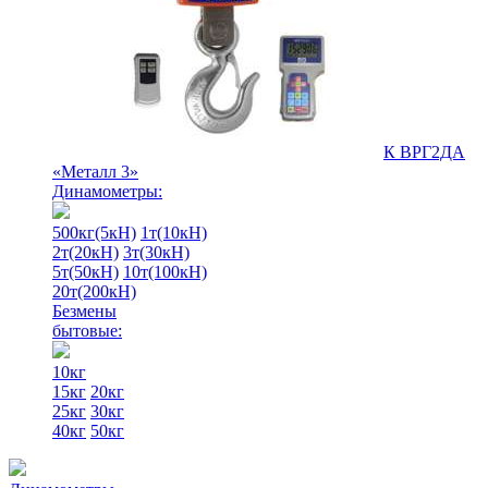
К ВРГ2ДА
«Металл 3»
Динамометры:
500кг(5кН)
1т(10кН)
2т(20кН)
3т(30кН)
5т(50кН)
10т(100кН)
20т(200кН)
Безмены
бытовые:
10кг
15кг
20кг
25кг
30кг
40кг
50кг