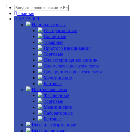
Главная
КАТАЛОГ
Напольные весы
Платформенные
Паллетные
Товарные
Простого взвешивания
Торговые
Для ветеринарных клиник
Для мелкого рогатого скота
Для крупного рогатого скота
Медицинские
Бытовые
Настольные весы
Фасовочные
Торговые
Медицинские
Лабораторные
Бытовые
Весы платформенные
Весы паллетные