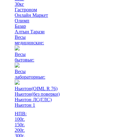
30кг
Гастроном
Онлайн Маркет
Олимп
Базар
Алтын Тарази
Весы
медицинские:
Весы
бытовые:
Весы
лабораторные:
Ньютон(OIML R 76)
Ньютон(без поверки)
Ньютон ЛС(ГЛС)
Ньютон 1
НПВ:
100г.
150г.
200г.
300г.