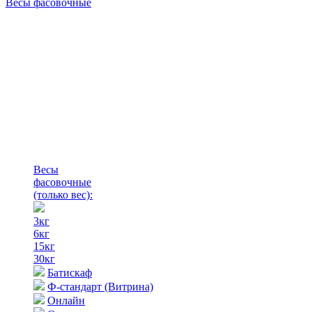
Весы фасовочные
Весы
фасовочные
(только вес)
:
3кг
6кг
15кг
30кг
Батискаф
Ф-стандарт (Витрина)
Онлайн