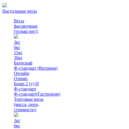
Настольные весы
Весы
фасовочные
(только вес)
:
3кг
6кг
15кг
30кг
Батискаф
Ф-стандарт (Витрина)
Онлайн
Олимп
Базар 2 (у) Н
Ф-стандарт
Ф-стандарт(Гастроном)
Торговые весы
(масса, цена,
стоимость)
:
3кг
6кг