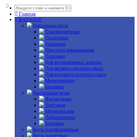
Главная
КАТАЛОГ
Напольные весы
Платформенные
Паллетные
Товарные
Простого взвешивания
Торговые
Для ветеринарных клиник
Для мелкого рогатого скота
Для крупного рогатого скота
Медицинские
Бытовые
Настольные весы
Фасовочные
Торговые
Медицинские
Лабораторные
Бытовые
Весы платформенные
Весы паллетные