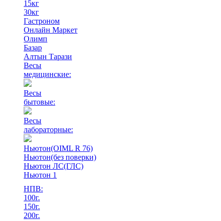
15кг
30кг
Гастроном
Онлайн Маркет
Олимп
Базар
Алтын Тарази
Весы
медицинские:
Весы
бытовые:
Весы
лабораторные:
Ньютон(OIML R 76)
Ньютон(без поверки)
Ньютон ЛС(ГЛС)
Ньютон 1
НПВ:
100г.
150г.
200г.