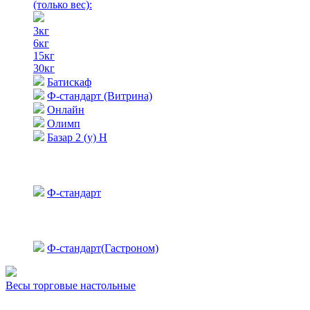
(только вес)
:
3кг
6кг
15кг
30кг
Батискаф
Ф-стандарт (Витрина)
Онлайн
Олимп
Базар 2 (у) Н
Ф-стандарт
Ф-стандарт(Гастроном)
Весы торговые настольные