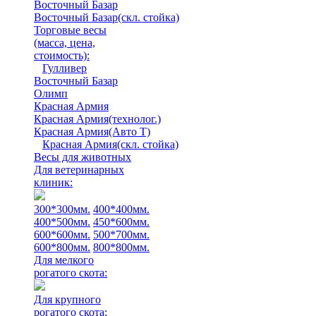
Восточный Базар
Восточный Базар(скл. стойка)
Торговые весы
(масса, цена,
стоимость)
:
Гулливер
Восточный Базар
Олимп
Красная Армия
Красная Армия(технолог.)
Красная Армия(Авто Т)
Красная Армия(скл. стойка)
Весы для животных
Для ветеринарных
клиник:
300*300мм.
400*400мм.
400*500мм.
450*600мм.
600*600мм.
500*700мм.
600*800мм.
800*800мм.
Для мелкого
рогатого скота:
Для крупного
рогатого скота: