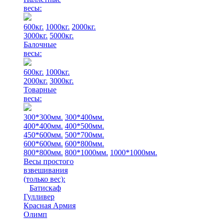
весы:
600кг.
1000кг.
2000кг.
3000кг.
5000кг.
Балочные
весы:
600кг.
1000кг.
2000кг.
3000кг.
Товарные
весы:
300*300мм.
300*400мм.
400*400мм.
400*500мм.
450*600мм.
500*700мм.
600*600мм.
600*800мм.
800*800мм.
800*1000мм.
1000*1000мм.
Весы простого
взвешивания
(только вес)
:
Батискаф
Гулливер
Красная Армия
Олимп