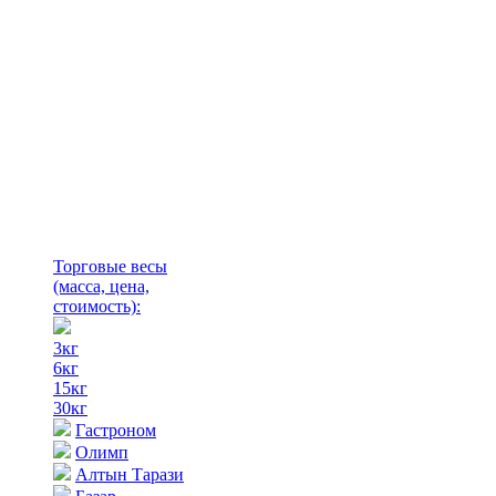
Торговые весы
(масса, цена,
стоимость)
:
3кг
6кг
15кг
30кг
Гастроном
Олимп
Алтын Тарази