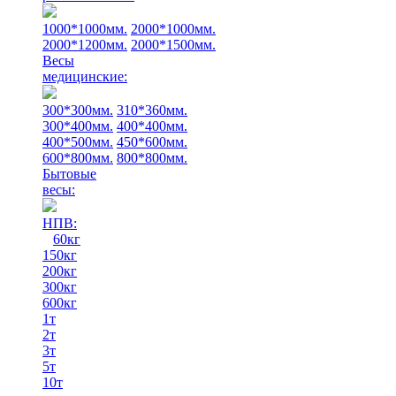
1000*1000мм.
2000*1000мм.
2000*1200мм.
2000*1500мм.
Весы
медицинские:
300*300мм.
310*360мм.
300*400мм.
400*400мм.
400*500мм.
450*600мм.
600*800мм.
800*800мм.
Бытовые
весы:
НПВ:
60кг
150кг
200кг
300кг
600кг
1т
2т
3т
5т
10т