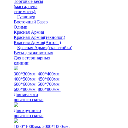
Торговые весы
(масса, цена,
стоимость)
:
Гулливер
Восточный Базар
Олимп
Красная Армия
Красная Армия(технолог.)
Красная Армия(Авто Т)
Красная Армия(скл. стойка)
Весы для животных
Для ветеринарных
клиник:
300*300мм.
400*400мм.
400*500мм.
450*600мм.
600*600мм.
500*700мм.
600*800мм.
800*800мм.
Для мелкого
рогатого скота:
Для крупного
рогатого скота:
1000*1000мм.
2000*1000мм.