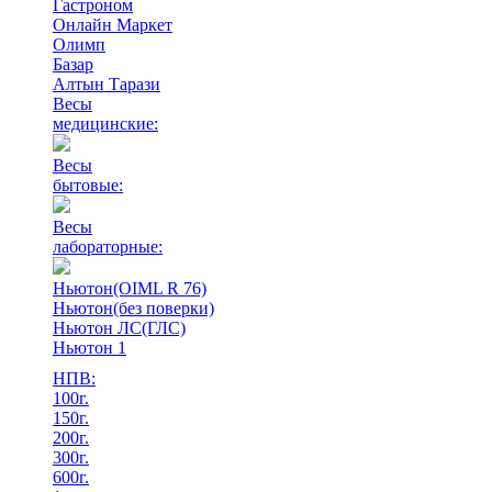
Гастроном
Онлайн Маркет
Олимп
Базар
Алтын Тарази
Весы
медицинские:
Весы
бытовые:
Весы
лабораторные:
Ньютон(OIML R 76)
Ньютон(без поверки)
Ньютон ЛС(ГЛС)
Ньютон 1
НПВ:
100г.
150г.
200г.
300г.
600г.