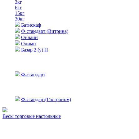
3кг
6кг
15кг
30кг
Батискаф
Ф-стандарт (Витрина)
Онлайн
Олимп
Базар 2 (у) Н
Ф-стандарт
Ф-стандарт(Гастроном)
Весы торговые настольные