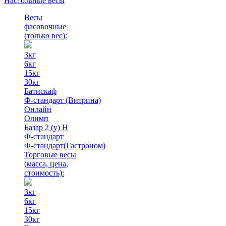
Настольные весы
Весы
фасовочные
(только вес)
:
3кг
6кг
15кг
30кг
Батискаф
Ф-стандарт (Витрина)
Онлайн
Олимп
Базар 2 (у) Н
Ф-стандарт
Ф-стандарт(Гастроном)
Торговые весы
(масса, цена,
стоимость)
:
3кг
6кг
15кг
30кг