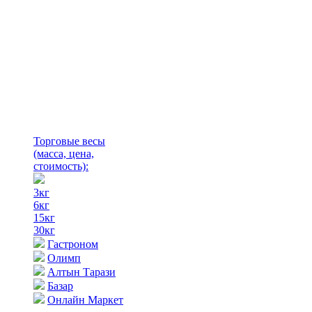
Торговые весы
(масса, цена,
стоимость)
:
3кг
6кг
15кг
30кг
Гастроном
Олимп
Алтын Тарази
Базар
Онлайн Маркет