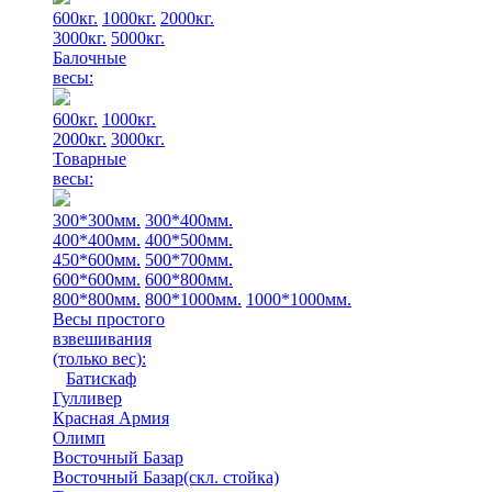
600кг.
1000кг.
2000кг.
3000кг.
5000кг.
Балочные
весы:
600кг.
1000кг.
2000кг.
3000кг.
Товарные
весы:
300*300мм.
300*400мм.
400*400мм.
400*500мм.
450*600мм.
500*700мм.
600*600мм.
600*800мм.
800*800мм.
800*1000мм.
1000*1000мм.
Весы простого
взвешивания
(только вес)
:
Батискаф
Гулливер
Красная Армия
Олимп
Восточный Базар
Восточный Базар(скл. стойка)