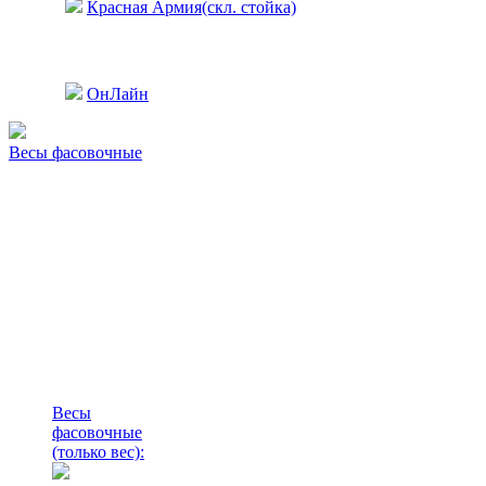
Красная Армия(скл. стойка)
ОнЛайн
Весы фасовочные
Весы
фасовочные
(только вес)
: