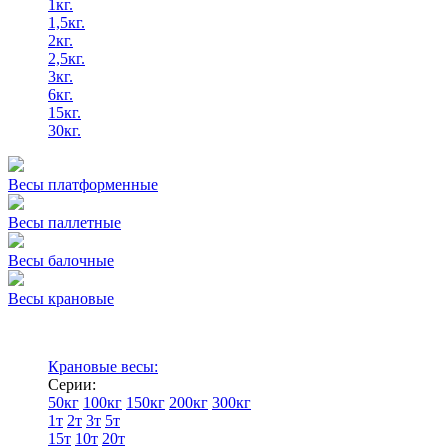
1кг.
1,5кг.
2кг.
2,5кг.
3кг.
6кг.
15кг.
30кг.
Весы платформенные
Весы паллетные
Весы балочные
Весы крановые
Крановые весы:
Серии:
50кг
100кг
150кг
200кг
300кг
1т
2т
3т
5т
15т
10т
20т