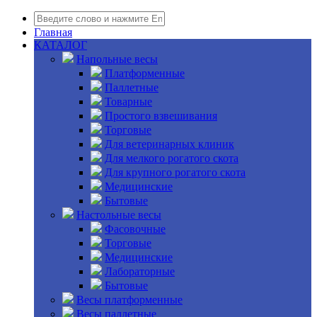
Главная
КАТАЛОГ
Напольные весы
Платформенные
Паллетные
Товарные
Простого взвешивания
Торговые
Для ветеринарных клиник
Для мелкого рогатого скота
Для крупного рогатого скота
Медицинские
Бытовые
Настольные весы
Фасовочные
Торговые
Медицинские
Лабораторные
Бытовые
Весы платформенные
Весы паллетные