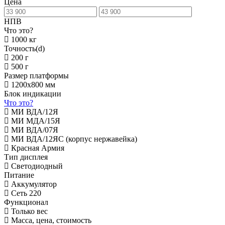
Цена
НПВ
Что это?
1000 кг
Точность(d)
200 г
500 г
Размер платформы
1200х800 мм
Блок индикации
Что это?
МИ ВДА/12Я
МИ МДА/15Я
МИ ВДА/07Я
МИ ВДА/12ЯС (корпус нержавейка)
Красная Армия
Тип дисплея
Светодиодный
Питание
Аккумулятор
Сеть 220
Функционал
Только вес
Масса, цена, стоимость