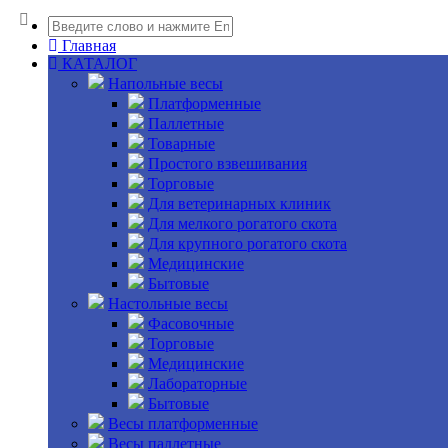
Главная
КАТАЛОГ
Напольные весы
Платформенные
Паллетные
Товарные
Простого взвешивания
Торговые
Для ветеринарных клиник
Для мелкого рогатого скота
Для крупного рогатого скота
Медицинские
Бытовые
Настольные весы
Фасовочные
Торговые
Медицинские
Лабораторные
Бытовые
Весы платформенные
Весы паллетные