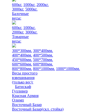
600кг.
1000кг.
2000кг.
3000кг.
5000кг.
Балочные
весы:
600кг.
1000кг.
2000кг.
3000кг.
Товарные
весы:
300*300мм.
300*400мм.
400*400мм.
400*500мм.
450*600мм.
500*700мм.
600*600мм.
600*800мм.
800*800мм.
800*1000мм.
1000*1000мм.
Весы простого
взвешивания
(только вес)
:
Батискаф
Гулливер
Красная Армия
Олимп
Восточный Базар
Восточный Базар(скл. стойка)