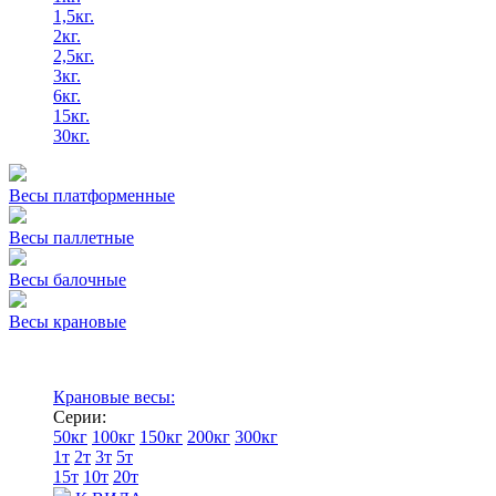
1,5кг.
2кг.
2,5кг.
3кг.
6кг.
15кг.
30кг.
Весы платформенные
Весы паллетные
Весы балочные
Весы крановые
Крановые весы:
Серии:
50кг
100кг
150кг
200кг
300кг
1т
2т
3т
5т
15т
10т
20т