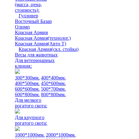
(масса, цена,
стоимость)
:
Гулливер
Восточный Базар
Олимп
Красная Армия
Красная Армия(технолог.)
Красная Армия(Авто Т)
Красная Армия(скл. стойка)
Весы для животных
Для ветеринарных
клиник:
300*300мм.
400*400мм.
400*500мм.
450*600мм.
600*600мм.
500*700мм.
600*800мм.
800*800мм.
Для мелкого
рогатого скота:
Для крупного
рогатого скота:
1000*1000мм.
2000*1000мм.