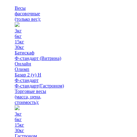
Весы
фасовочные
(только вес)
:
3кг
6кг
15кг
30кг
Батискаф
Ф-стандарт (Витрина)
Онлайн
Олимп
Базар 2 (у) Н
Ф-стандарт
Ф-стандарт(Гастроном)
Торговые весы
(масса, цена,
стоимость)
:
3кг
6кг
15кг
30кг
Гастроном