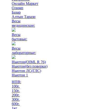
Онлайн Маркет
Олимп
Базар
Алтын Тарази
Весы
медицинские:
Весы
бытовые:
Весы
лабораторные:
Ньютон(OIML R 76)
Ньютон(без поверки)
Ньютон ЛС(ГЛС)
Ньютон 1
НПВ:
100г.
150г.
200г.
300г.
600г.
1кг.