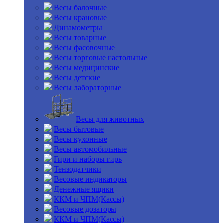
Весы балочные
Весы крановые
Динамометры
Весы товарные
Весы фасовочные
Весы торговые настольные
Весы медицинские
Весы детские
Весы лабораторные
Весы для животных
Весы бытовые
Весы кухонные
Весы автомобильные
Гири и наборы гирь
Тензодатчики
Весовые индикаторы
Денежные ящики
ККМ и ЧПМ(Кассы)
Весовые дозаторы
ККМ и ЧПМ(Кассы)