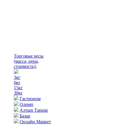
Торговые весы
(масса, цена,
стоимость)
:
3кг
6кг
15кг
30кг
Гастроном
Олимп
Алтын Тарази
Базар
Онлайн Маркет