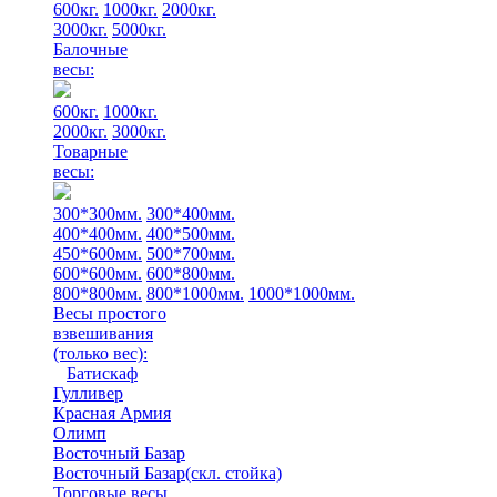
600кг.
1000кг.
2000кг.
3000кг.
5000кг.
Балочные
весы:
600кг.
1000кг.
2000кг.
3000кг.
Товарные
весы:
300*300мм.
300*400мм.
400*400мм.
400*500мм.
450*600мм.
500*700мм.
600*600мм.
600*800мм.
800*800мм.
800*1000мм.
1000*1000мм.
Весы простого
взвешивания
(только вес)
:
Батискаф
Гулливер
Красная Армия
Олимп
Восточный Базар
Восточный Базар(скл. стойка)
Торговые весы