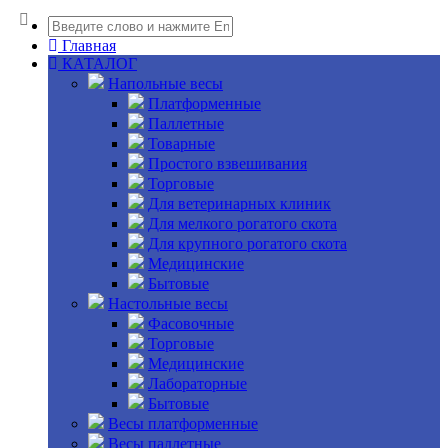
Главная
КАТАЛОГ
Напольные весы
Платформенные
Паллетные
Товарные
Простого взвешивания
Торговые
Для ветеринарных клиник
Для мелкого рогатого скота
Для крупного рогатого скота
Медицинские
Бытовые
Настольные весы
Фасовочные
Торговые
Медицинские
Лабораторные
Бытовые
Весы платформенные
Весы паллетные