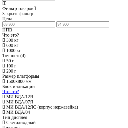
Фильтр товаров
Закрыть фильтр
Цена
НПВ
Что это?
300 кг
600 кг
1000 кг
Точность(d)
50 г
100 г
200 г
Размер платформы
1500х800 мм
Блок индикации
Что это?
МИ ВДА/12Я
МИ ВДА/07Я
МИ ВДА/12ЯС (корпус нержавейка)
МИ ВДА/04
Тип дисплея
Светодиодный
Питание