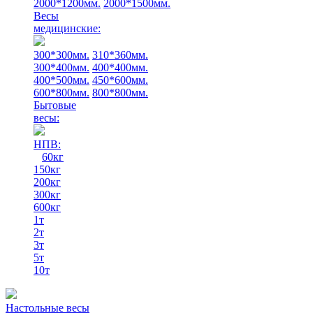
2000*1200мм.
2000*1500мм.
Весы
медицинские:
300*300мм.
310*360мм.
300*400мм.
400*400мм.
400*500мм.
450*600мм.
600*800мм.
800*800мм.
Бытовые
весы:
НПВ:
60кг
150кг
200кг
300кг
600кг
1т
2т
3т
5т
10т
Настольные весы