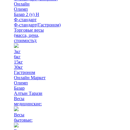
Онлайн
Олимп
Базар 2 (у) Н
Ф-стандарт
Ф-стандарт(Гастроном)
Торговые весы
(масса, цена,
стоимость)
:
3кг
6кг
15кг
30кг
Гастроном
Онлайн Маркет
Олимп
Базар
Алтын Тарази
Весы
медицинские:
Весы
бытовые: