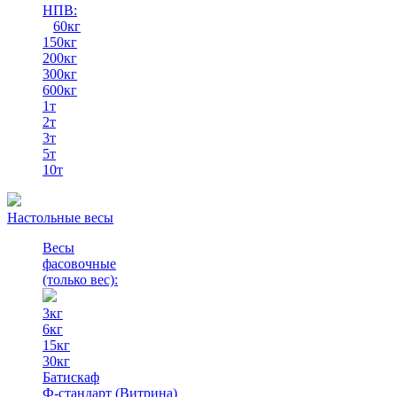
НПВ:
60кг
150кг
200кг
300кг
600кг
1т
2т
3т
5т
10т
Настольные весы
Весы
фасовочные
(только вес)
:
3кг
6кг
15кг
30кг
Батискаф
Ф-стандарт (Витрина)