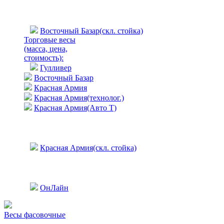
Восточный Базар(скл. стойка)
Торговые весы
(масса, цена,
стоимость)
:
Гулливер
Восточный Базар
Красная Армия
Красная Армия(технолог.)
Красная Армия(Авто Т)
Красная Армия(скл. стойка)
ОнЛайн
Весы фасовочные