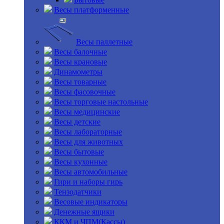
Весы платформенные
Весы паллетные
Весы балочные
Весы крановые
Динамометры
Весы товарные
Весы фасовочные
Весы торговые настольные
Весы медицинские
Весы детские
Весы лабораторные
Весы для животных
Весы бытовые
Весы кухонные
Весы автомобильные
Гири и наборы гирь
Тензодатчики
Весовые индикаторы
Денежные ящики
ККМ и ЧПМ(Кассы)