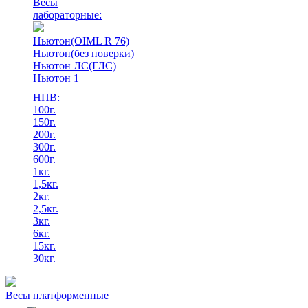
Весы
лабораторные:
Ньютон(OIML R 76)
Ньютон(без поверки)
Ньютон ЛС(ГЛС)
Ньютон 1
НПВ:
100г.
150г.
200г.
300г.
600г.
1кг.
1,5кг.
2кг.
2,5кг.
3кг.
6кг.
15кг.
30кг.
Весы платформенные