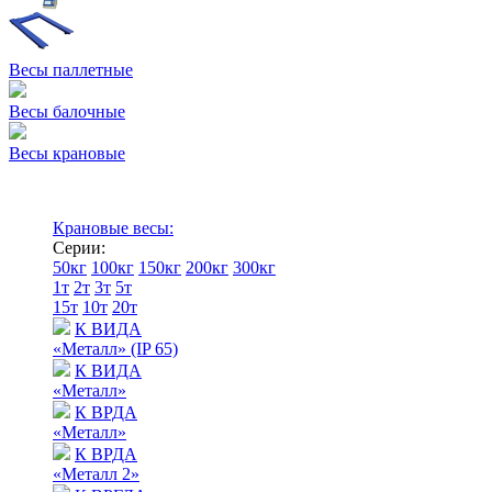
Весы паллетные
Весы балочные
Весы крановые
Крановые весы:
Серии:
50кг
100кг
150кг
200кг
300кг
1т
2т
3т
5т
15т
10т
20т
К ВИДА
«Металл» (IP 65)
К ВИДА
«Металл»
К ВРДА
«Металл»
К ВРДА
«Металл 2»