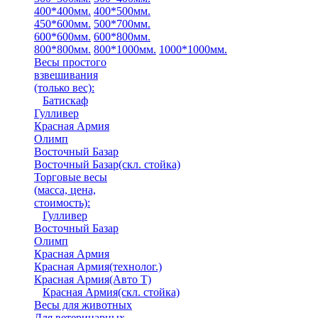
400*400мм.
400*500мм.
450*600мм.
500*700мм.
600*600мм.
600*800мм.
800*800мм.
800*1000мм.
1000*1000мм.
Весы простого
взвешивания
(только вес)
:
Батискаф
Гулливер
Красная Армия
Олимп
Восточный Базар
Восточный Базар(скл. стойка)
Торговые весы
(масса, цена,
стоимость)
:
Гулливер
Восточный Базар
Олимп
Красная Армия
Красная Армия(технолог.)
Красная Армия(Авто Т)
Красная Армия(скл. стойка)
Весы для животных
Для ветеринарных