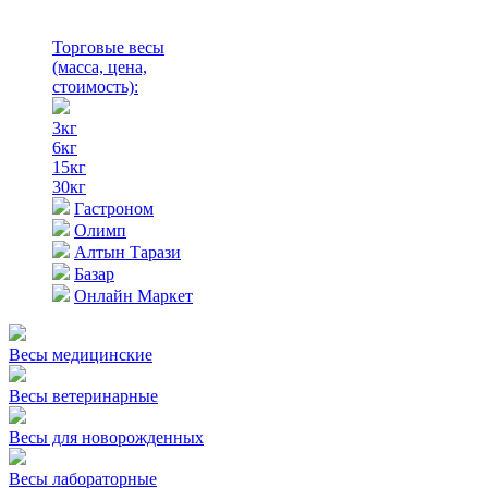
Торговые весы
(масса, цена,
стоимость)
:
3кг
6кг
15кг
30кг
Гастроном
Олимп
Алтын Тарази
Базар
Онлайн Маркет
Весы медицинские
Весы ветеринарные
Весы для новорожденных
Весы лабораторные