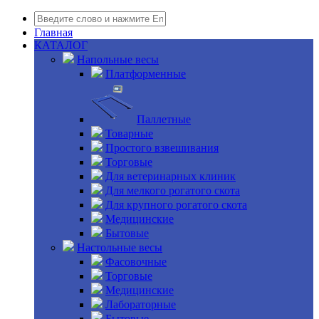
Главная
КАТАЛОГ
Напольные весы
Платформенные
Паллетные
Товарные
Простого взвешивания
Торговые
Для ветеринарных клиник
Для мелкого рогатого скота
Для крупного рогатого скота
Медицинские
Бытовые
Настольные весы
Фасовочные
Торговые
Медицинские
Лабораторные
Бытовые