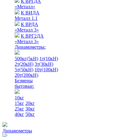
К ВРГДА
«Металл»
К ВИДА
Металл 1.1
К ВРДА
«Металл 3»
К ВРГ2ДА
«Металл 3»
Динамометры:
500кг(5кН)
1т(10кН)
2т(20кН)
3т(30кН)
5т(50кН)
10т(100кН)
20т(200кН)
Безмены
бытовые:
10кг
15кг
20кг
25кг
30кг
40кг
50кг
Динамометры