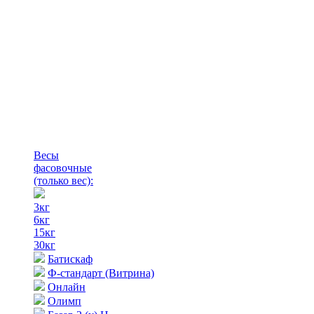
Весы
фасовочные
(только вес)
:
3кг
6кг
15кг
30кг
Батискаф
Ф-стандарт (Витрина)
Онлайн
Олимп