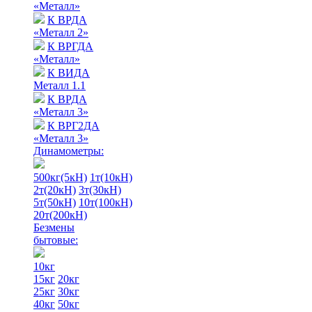
«Металл»
К ВРДА
«Металл 2»
К ВРГДА
«Металл»
К ВИДА
Металл 1.1
К ВРДА
«Металл 3»
К ВРГ2ДА
«Металл 3»
Динамометры:
500кг(5кН)
1т(10кН)
2т(20кН)
3т(30кН)
5т(50кН)
10т(100кН)
20т(200кН)
Безмены
бытовые:
10кг
15кг
20кг
25кг
30кг
40кг
50кг