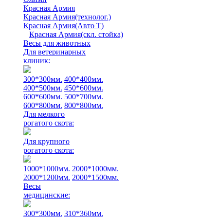
Красная Армия
Красная Армия(технолог.)
Красная Армия(Авто Т)
Красная Армия(скл. стойка)
Весы для животных
Для ветеринарных
клиник:
300*300мм.
400*400мм.
400*500мм.
450*600мм.
600*600мм.
500*700мм.
600*800мм.
800*800мм.
Для мелкого
рогатого скота:
Для крупного
рогатого скота:
1000*1000мм.
2000*1000мм.
2000*1200мм.
2000*1500мм.
Весы
медицинские:
300*300мм.
310*360мм.