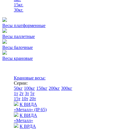
15кг.
30кг.
Весы платформенные
Весы паллетные
Весы балочные
Весы крановые
Крановые весы:
Серии:
50кг
100кг
150кг
200кг
300кг
1т
2т
3т
5т
15т
10т
20т
К ВИДА
«Металл» (IP 65)
К ВИДА
«Металл»
К ВРДА