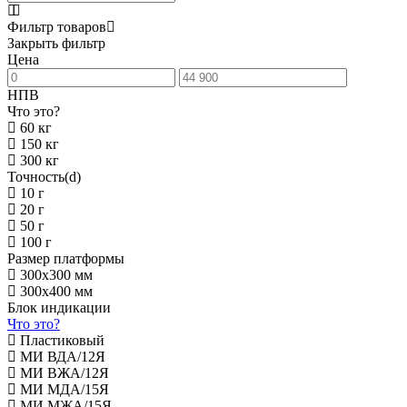
Фильтр товаров
Закрыть фильтр
Цена
НПВ
Что это?
60 кг
150 кг
300 кг
Точность(d)
10 г
20 г
50 г
100 г
Размер платформы
300х300 мм
300х400 мм
Блок индикации
Что это?
Пластиковый
МИ ВДА/12Я
МИ ВЖА/12Я
МИ МДА/15Я
МИ МЖА/15Я