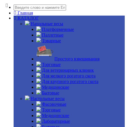
Главная
КАТАЛОГ
Напольные весы
Платформенные
Паллетные
Товарные
Простого взвешивания
Торговые
Для ветеринарных клиник
Для мелкого рогатого скота
Для крупного рогатого скота
Медицинские
Бытовые
Настольные весы
Фасовочные
Торговые
Медицинские
Лабораторные
Бытовые