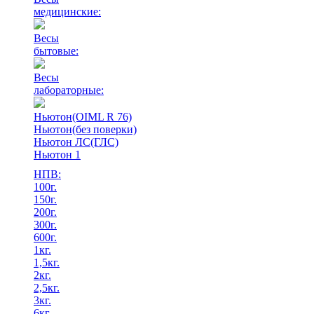
медицинские:
Весы
бытовые:
Весы
лабораторные:
Ньютон(OIML R 76)
Ньютон(без поверки)
Ньютон ЛС(ГЛС)
Ньютон 1
НПВ:
100г.
150г.
200г.
300г.
600г.
1кг.
1,5кг.
2кг.
2,5кг.
3кг.
6кг.