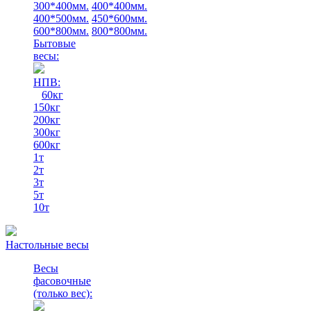
300*400мм.
400*400мм.
400*500мм.
450*600мм.
600*800мм.
800*800мм.
Бытовые
весы:
НПВ:
60кг
150кг
200кг
300кг
600кг
1т
2т
3т
5т
10т
Настольные весы
Весы
фасовочные
(только вес)
: