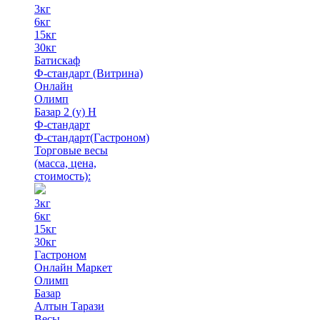
3кг
6кг
15кг
30кг
Батискаф
Ф-стандарт (Витрина)
Онлайн
Олимп
Базар 2 (у) Н
Ф-стандарт
Ф-стандарт(Гастроном)
Торговые весы
(масса, цена,
стоимость)
:
3кг
6кг
15кг
30кг
Гастроном
Онлайн Маркет
Олимп
Базар
Алтын Тарази
Весы