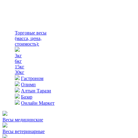
Торговые весы
(масса, цена,
стоимость)
:
3кг
6кг
15кг
30кг
Гастроном
Олимп
Алтын Тарази
Базар
Онлайн Маркет
Весы медицинские
Весы ветеринарные