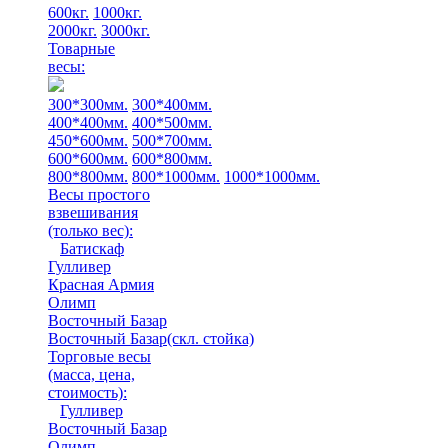
600кг.
1000кг.
2000кг.
3000кг.
Товарные
весы:
300*300мм.
300*400мм.
400*400мм.
400*500мм.
450*600мм.
500*700мм.
600*600мм.
600*800мм.
800*800мм.
800*1000мм.
1000*1000мм.
Весы простого
взвешивания
(только вес)
:
Батискаф
Гулливер
Красная Армия
Олимп
Восточный Базар
Восточный Базар(скл. стойка)
Торговые весы
(масса, цена,
стоимость)
:
Гулливер
Восточный Базар
Олимп