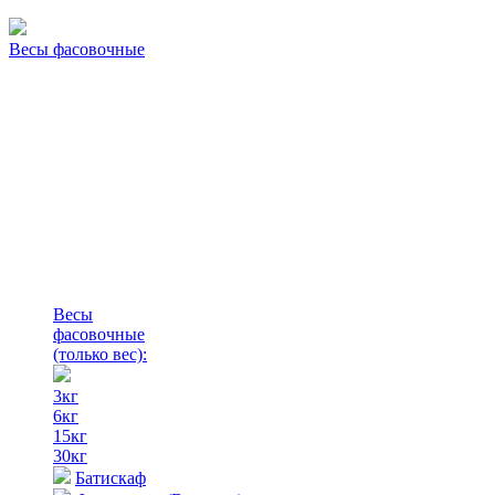
Весы фасовочные
Весы
фасовочные
(только вес)
:
3кг
6кг
15кг
30кг
Батискаф