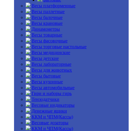
Весы платформенные
Весы паллетные
Весы балочные
Весы крановые
Динамометры
Весы товарные
Весы фасовочные
Весы торговые настольные
Весы медицинские
Весы детские
Весы лабораторные
Весы для животных
Весы бытовые
Весы кухонные
Весы автомобильные
Гири и наборы гирь
Тензодатчики
Весовые индикаторы
Денежные ящики
ККМ и ЧПМ(Кассы)
Весовые дозаторы
ККМ и ЧПМ(Кассы)