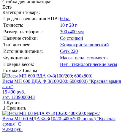
Стойка для индикатора:
Есть
Категории товара:
Предел взвешивания НПВ:
60 кг
Точность:
10 г
20 г
Размер платформы:
300х400 мм
Наличие стойки:
Со стойкой
Тип дисплея:
Жидкокристаллический
Источник питания:
Сеть 220
Функционал:
Масса, цена, стоимость
Поверка весов:
Нет - технологические весы
Похожие
Товары
Весы МП 600 ВДА Ф-3(100/200; 600х800) "Красная армия
авто"
15 490 руб.
арт. 1239000048
Купить
Сравнить
Весы МП 60 МДА Ф-3(10/20; 400х500; нерж.) "Красная
армия" C
9 290 руб.