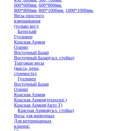
600*600мм.
600*800мм.
800*800мм.
800*1000мм.
1000*1000мм.
Весы простого
взвешивания
(только вес)
:
Батискаф
Гулливер
Красная Армия
Олимп
Восточный Базар
Восточный Базар(скл. стойка)
Торговые весы
(масса, цена,
стоимость)
:
Гулливер
Восточный Базар
Олимп
Красная Армия
Красная Армия(технолог.)
Красная Армия(Авто Т)
Красная Армия(скл. стойка)
Весы для животных
Для ветеринарных
клиник: