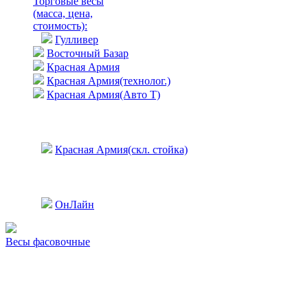
Торговые весы
(масса, цена,
стоимость)
:
Гулливер
Восточный Базар
Красная Армия
Красная Армия(технолог.)
Красная Армия(Авто Т)
Красная Армия(скл. стойка)
ОнЛайн
Весы фасовочные