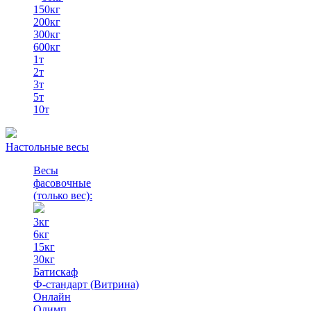
150кг
200кг
300кг
600кг
1т
2т
3т
5т
10т
Настольные весы
Весы
фасовочные
(только вес)
:
3кг
6кг
15кг
30кг
Батискаф
Ф-стандарт (Витрина)
Онлайн
Олимп