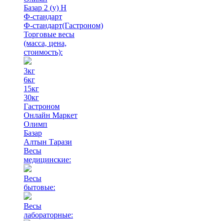
Базар 2 (у) Н
Ф-стандарт
Ф-стандарт(Гастроном)
Торговые весы
(масса, цена,
стоимость)
:
3кг
6кг
15кг
30кг
Гастроном
Онлайн Маркет
Олимп
Базар
Алтын Тарази
Весы
медицинские:
Весы
бытовые:
Весы
лабораторные: