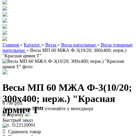
Главная
»
Каталог
»
Весы
»
Весы напольные
»
Весы товарные
напольные
»
Весы МП 60 МЖА Ф-3(10/20; 300х400; нерж.)
"Красная армия Т"
Весы МП 60 МЖА Ф-3(10/20;
300х400; нерж.) "Красная
6 790 руб.
армия Т"
Актуальность цены уточняйте у менеджера
В корзину
Быстрый заказ
арт. 3122120001
Сравнить товар