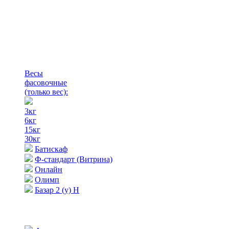
Весы
фасовочные
(только вес)
:
3кг
6кг
15кг
30кг
Батискаф
Ф-стандарт (Витрина)
Онлайн
Олимп
Базар 2 (у) Н