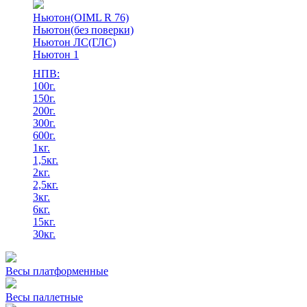
Ньютон(OIML R 76)
Ньютон(без поверки)
Ньютон ЛС(ГЛС)
Ньютон 1
НПВ:
100г.
150г.
200г.
300г.
600г.
1кг.
1,5кг.
2кг.
2,5кг.
3кг.
6кг.
15кг.
30кг.
Весы платформенные
Весы паллетные