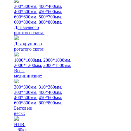
300*300мм.
400*400мм.
400*500мм.
450*600мм.
600*600мм.
500*700мм.
600*800мм.
800*800мм.
Для мелкого
рогатого скота:
Для крупного
рогатого скота:
1000*1000мм.
2000*1000мм.
2000*1200мм.
2000*1500мм.
Весы
медицинские:
300*300мм.
310*360мм.
300*400мм.
400*400мм.
400*500мм.
450*600мм.
600*800мм.
800*800мм.
Бытовые
весы:
НПВ:
60кг