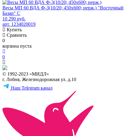
Весы МП 60 ВДА Ф-3(10/20; 450х600; нерж.) "Восточный
Базар" С
10 290 руб.
арт. 1234020019
Купить
Сравнить
0
корзина пуста
0
© 1992-2023 «МИДЛ»
г. Лобня, Железнодорожная ул. д.10
Наш Telegram канал