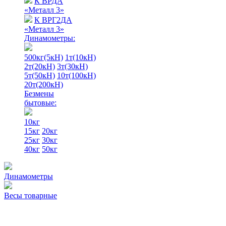
К ВРДА
«Металл 3»
К ВРГ2ДА
«Металл 3»
Динамометры:
500кг(5кН)
1т(10кН)
2т(20кН)
3т(30кН)
5т(50кН)
10т(100кН)
20т(200кН)
Безмены
бытовые:
10кг
15кг
20кг
25кг
30кг
40кг
50кг
Динамометры
Весы товарные