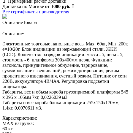
Примерный расчет доставки
Доставка по Москве
от 1000 руб.
Все сертификаты производителя
Описание
Товара
Описание:
Электронные торговые напольные весы Мах=60кг, Min=200г,
e=10/20г. Блок индикации из нержавеющей стали, ЖКИ
(LCD). Количество разрядов индикации: масса - 5, цена - 5,
стоимость - 6. платформа 300х400мм нерж. Функции:
автоноль, принудительное обнуление, тарирование,
суммирование взвешиваний, режим дозирования, режим
процентного взвешивания, счетный режим. Питание от сети
220В, аккумулятора 4В/4Ач. Регулировка подсветки
индикатора.
Габариты, вес и объем короба грузоприемной платформы 545
х 395 х 105мм 7кг, 0,0226039 м3.
Габариты и вес короба блока индикации 255х150х170мм,
1.4кг, 0,0070611 м3.
Характеристики:
MAX нагрузка:
60 кг