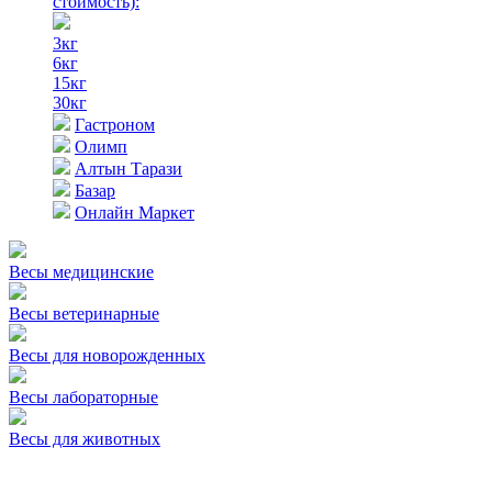
стоимость)
:
3кг
6кг
15кг
30кг
Гастроном
Олимп
Алтын Тарази
Базар
Онлайн Маркет
Весы медицинские
Весы ветеринарные
Весы для новорожденных
Весы лабораторные
Весы для животных