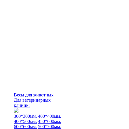
Весы для животных
Для ветеринарных
клиник:
300*300мм.
400*400мм.
400*500мм.
450*600мм.
600*600мм.
500*700мм.