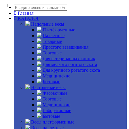
Главная
КАТАЛОГ
Напольные весы
Платформенные
Паллетные
Товарные
Простого взвешивания
Торговые
Для ветеринарных клиник
Для мелкого рогатого скота
Для крупного рогатого скота
Медицинские
Бытовые
Настольные весы
Фасовочные
Торговые
Медицинские
Лабораторные
Бытовые
Весы платформенные
Весы паллетные