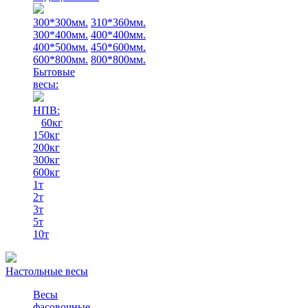
300*300мм.
310*360мм.
300*400мм.
400*400мм.
400*500мм.
450*600мм.
600*800мм.
800*800мм.
Бытовые
весы:
НПВ:
60кг
150кг
200кг
300кг
600кг
1т
2т
3т
5т
10т
Настольные весы
Весы
фасовочные