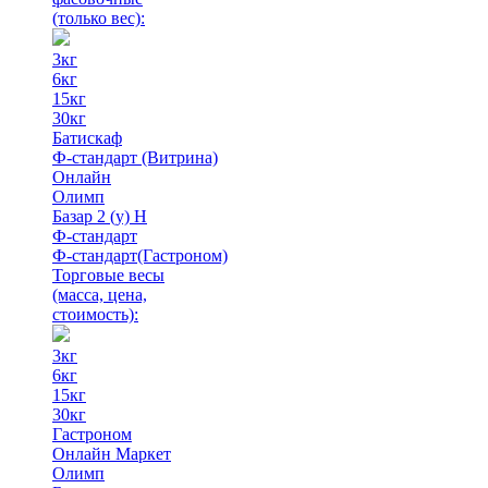
(только вес)
:
3кг
6кг
15кг
30кг
Батискаф
Ф-стандарт (Витрина)
Онлайн
Олимп
Базар 2 (у) Н
Ф-стандарт
Ф-стандарт(Гастроном)
Торговые весы
(масса, цена,
стоимость)
:
3кг
6кг
15кг
30кг
Гастроном
Онлайн Маркет
Олимп