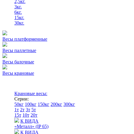
2,5кг.
3кг.
6кг.
15кг.
30кг.
Весы платформенные
Весы паллетные
Весы балочные
Весы крановые
Крановые весы:
Серии:
50кг
100кг
150кг
200кг
300кг
1т
2т
3т
5т
15т
10т
20т
К ВИДА
«Металл» (IP 65)
К ВИДА