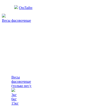
ОнЛайн
Весы фасовочные
Весы
фасовочные
(только вес)
:
3кг
6кг
15кг