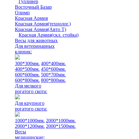
Гулливер
Восточный Базар
Олимп
Красная Армия
Красная Армия(технолог.)
Красная Армия(Авто Т)
Красная Армия(скл. стойка)
Весы для животных
Для ветеринарных
клиник:
300*300мм.
400*400мм.
400*500мм.
450*600мм.
600*600мм.
500*700мм.
600*800мм.
800*800мм.
Для мелкого
рогатого скота:
Для крупного
рогатого скота:
1000*1000мм.
2000*1000мм.
2000*1200мм.
2000*1500мм.
Весы
медицинские: