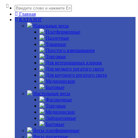
Главная
КАТАЛОГ
Напольные весы
Платформенные
Паллетные
Товарные
Простого взвешивания
Торговые
Для ветеринарных клиник
Для мелкого рогатого скота
Для крупного рогатого скота
Медицинские
Бытовые
Настольные весы
Фасовочные
Торговые
Медицинские
Лабораторные
Бытовые
Весы платформенные
Весы паллетные