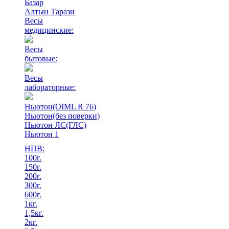
Базар
Алтын Тарази
Весы
медицинские:
Весы
бытовые:
Весы
лабораторные:
Ньютон(OIML R 76)
Ньютон(без поверки)
Ньютон ЛС(ГЛС)
Ньютон 1
НПВ:
100г.
150г.
200г.
300г.
600г.
1кг.
1,5кг.
2кг.