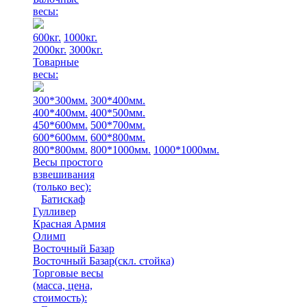
весы:
600кг.
1000кг.
2000кг.
3000кг.
Товарные
весы:
300*300мм.
300*400мм.
400*400мм.
400*500мм.
450*600мм.
500*700мм.
600*600мм.
600*800мм.
800*800мм.
800*1000мм.
1000*1000мм.
Весы простого
взвешивания
(только вес)
:
Батискаф
Гулливер
Красная Армия
Олимп
Восточный Базар
Восточный Базар(скл. стойка)
Торговые весы
(масса, цена,
стоимость)
: