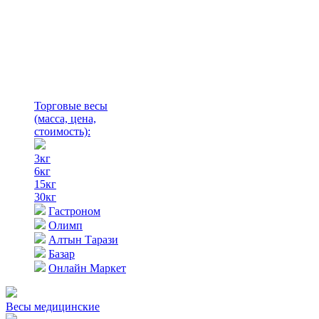
Торговые весы
(масса, цена,
стоимость)
:
3кг
6кг
15кг
30кг
Гастроном
Олимп
Алтын Тарази
Базар
Онлайн Маркет
Весы медицинские