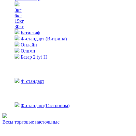
3кг
6кг
15кг
30кг
Батискаф
Ф-стандарт (Витрина)
Онлайн
Олимп
Базар 2 (у) Н
Ф-стандарт
Ф-стандарт(Гастроном)
Весы торговые настольные