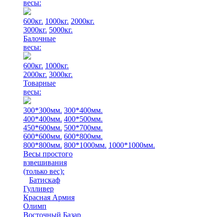
весы:
600кг.
1000кг.
2000кг.
3000кг.
5000кг.
Балочные
весы:
600кг.
1000кг.
2000кг.
3000кг.
Товарные
весы:
300*300мм.
300*400мм.
400*400мм.
400*500мм.
450*600мм.
500*700мм.
600*600мм.
600*800мм.
800*800мм.
800*1000мм.
1000*1000мм.
Весы простого
взвешивания
(только вес)
:
Батискаф
Гулливер
Красная Армия
Олимп
Восточный Базар