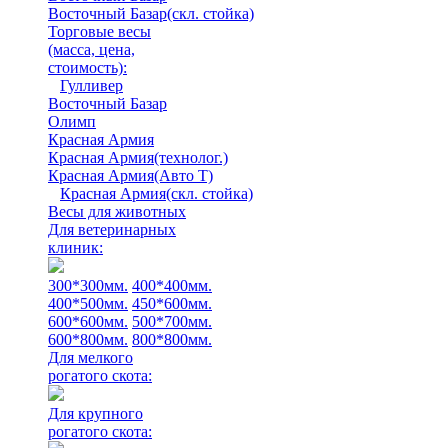
Восточный Базар(скл. стойка)
Торговые весы
(масса, цена,
стоимость)
:
Гулливер
Восточный Базар
Олимп
Красная Армия
Красная Армия(технолог.)
Красная Армия(Авто Т)
Красная Армия(скл. стойка)
Весы для животных
Для ветеринарных
клиник:
300*300мм.
400*400мм.
400*500мм.
450*600мм.
600*600мм.
500*700мм.
600*800мм.
800*800мм.
Для мелкого
рогатого скота:
Для крупного
рогатого скота: