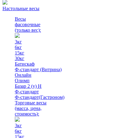
Настольные весы
Весы
фасовочные
(только вес)
:
3кг
6кг
15кг
30кг
Батискаф
Ф-стандарт (Витрина)
Онлайн
Олимп
Базар 2 (у) Н
Ф-стандарт
Ф-стандарт(Гастроном)
Торговые весы
(масса, цена,
стоимость)
:
3кг
6кг
15кг