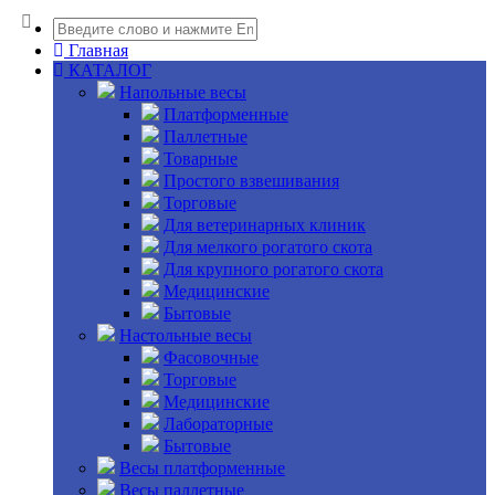
Главная
КАТАЛОГ
Напольные весы
Платформенные
Паллетные
Товарные
Простого взвешивания
Торговые
Для ветеринарных клиник
Для мелкого рогатого скота
Для крупного рогатого скота
Медицинские
Бытовые
Настольные весы
Фасовочные
Торговые
Медицинские
Лабораторные
Бытовые
Весы платформенные
Весы паллетные