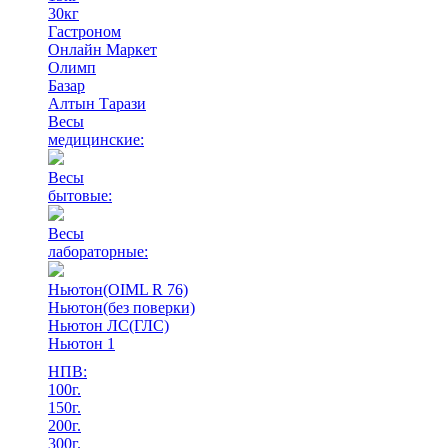
30кг
Гастроном
Онлайн Маркет
Олимп
Базар
Алтын Тарази
Весы
медицинские:
Весы
бытовые:
Весы
лабораторные:
Ньютон(OIML R 76)
Ньютон(без поверки)
Ньютон ЛС(ГЛС)
Ньютон 1
НПВ:
100г.
150г.
200г.
300г.