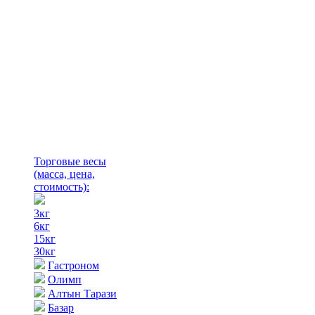
Торговые весы
(масса, цена,
стоимость)
:
3кг
6кг
15кг
30кг
Гастроном
Олимп
Алтын Тарази
Базар