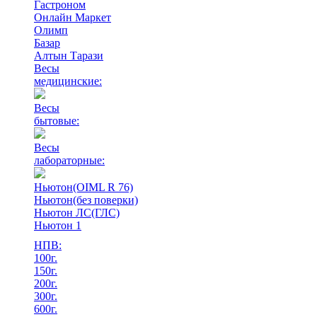
Гастроном
Онлайн Маркет
Олимп
Базар
Алтын Тарази
Весы
медицинские:
Весы
бытовые:
Весы
лабораторные:
Ньютон(OIML R 76)
Ньютон(без поверки)
Ньютон ЛС(ГЛС)
Ньютон 1
НПВ:
100г.
150г.
200г.
300г.
600г.