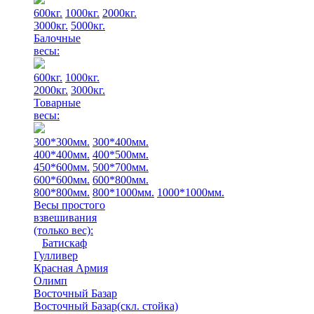
600кг.
1000кг.
2000кг.
3000кг.
5000кг.
Балочные
весы:
600кг.
1000кг.
2000кг.
3000кг.
Товарные
весы:
300*300мм.
300*400мм.
400*400мм.
400*500мм.
450*600мм.
500*700мм.
600*600мм.
600*800мм.
800*800мм.
800*1000мм.
1000*1000мм.
Весы простого
взвешивания
(только вес)
:
Батискаф
Гулливер
Красная Армия
Олимп
Восточный Базар
Восточный Базар(скл. стойка)