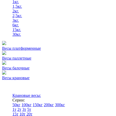
1кг.
1,5кг.
2кг.
2,5кг.
3кг.
6кг.
15кг.
30кг.
Весы платформенные
Весы паллетные
Весы балочные
Весы крановые
Крановые весы:
Серии:
50кг
100кг
150кг
200кг
300кг
1т
2т
3т
5т
15т
10т
20т