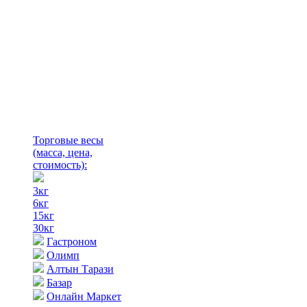
Торговые весы
(масса, цена,
стоимость)
:
3кг
6кг
15кг
30кг
Гастроном
Олимп
Алтын Тарази
Базар
Онлайн Маркет