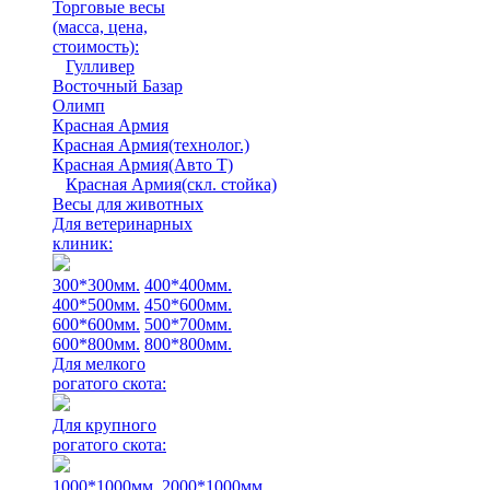
Торговые весы
(масса, цена,
стоимость)
:
Гулливер
Восточный Базар
Олимп
Красная Армия
Красная Армия(технолог.)
Красная Армия(Авто Т)
Красная Армия(скл. стойка)
Весы для животных
Для ветеринарных
клиник:
300*300мм.
400*400мм.
400*500мм.
450*600мм.
600*600мм.
500*700мм.
600*800мм.
800*800мм.
Для мелкого
рогатого скота:
Для крупного
рогатого скота:
1000*1000мм.
2000*1000мм.