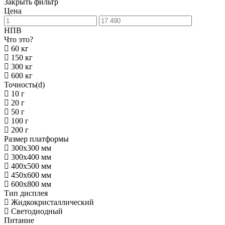
Закрыть фильтр
Цена
НПВ
Что это?
60 кг
150 кг
300 кг
600 кг
Точность(d)
10 г
20 г
50 г
100 г
200 г
Размер платформы
300х300 мм
300х400 мм
400х500 мм
450х600 мм
600х800 мм
Тип дисплея
Жидкокристаллический
Светодиодный
Питание