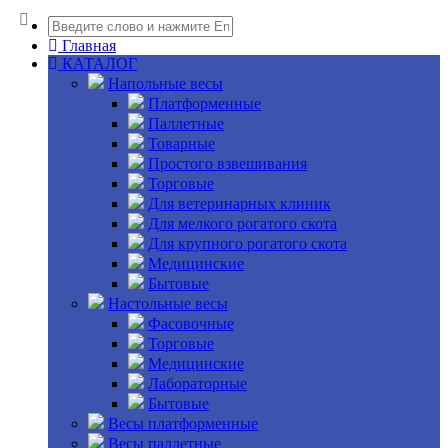
Главная
КАТАЛОГ
Напольные весы
Платформенные
Паллетные
Товарные
Простого взвешивания
Торговые
Для ветеринарных клиник
Для мелкого рогатого скота
Для крупного рогатого скота
Медицинские
Бытовые
Настольные весы
Фасовочные
Торговые
Медицинские
Лабораторные
Бытовые
Весы платформенные
Весы паллетные