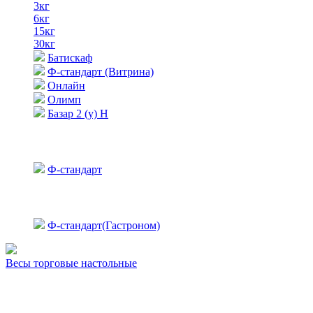
3кг
6кг
15кг
30кг
Батискаф
Ф-стандарт (Витрина)
Онлайн
Олимп
Базар 2 (у) Н
Ф-стандарт
Ф-стандарт(Гастроном)
Весы торговые настольные