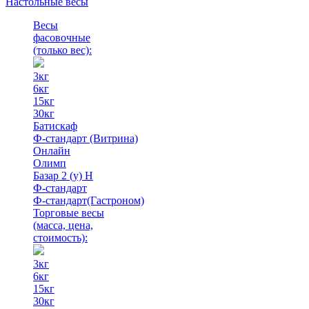
Настольные весы
Весы
фасовочные
(только вес)
:
3кг
6кг
15кг
30кг
Батискаф
Ф-стандарт (Витрина)
Онлайн
Олимп
Базар 2 (у) Н
Ф-стандарт
Ф-стандарт(Гастроном)
Торговые весы
(масса, цена,
стоимость)
:
3кг
6кг
15кг
30кг