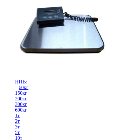
НПВ:
60кг
150кг
200кг
300кг
600кг
1т
2т
3т
5т
10т