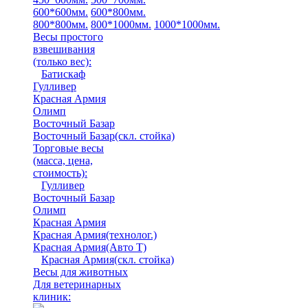
600*600мм.
600*800мм.
800*800мм.
800*1000мм.
1000*1000мм.
Весы простого
взвешивания
(только вес)
:
Батискаф
Гулливер
Красная Армия
Олимп
Восточный Базар
Восточный Базар(скл. стойка)
Торговые весы
(масса, цена,
стоимость)
:
Гулливер
Восточный Базар
Олимп
Красная Армия
Красная Армия(технолог.)
Красная Армия(Авто Т)
Красная Армия(скл. стойка)
Весы для животных
Для ветеринарных
клиник: