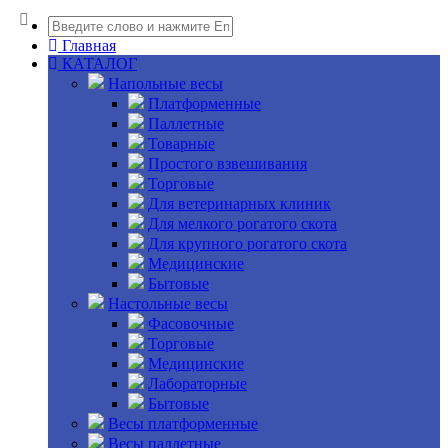
Главная
КАТАЛОГ
Напольные весы
Платформенные
Паллетные
Товарные
Простого взвешивания
Торговые
Для ветеринарных клиник
Для мелкого рогатого скота
Для крупного рогатого скота
Медицинские
Бытовые
Настольные весы
Фасовочные
Торговые
Медицинские
Лабораторные
Бытовые
Весы платформенные
Весы паллетные