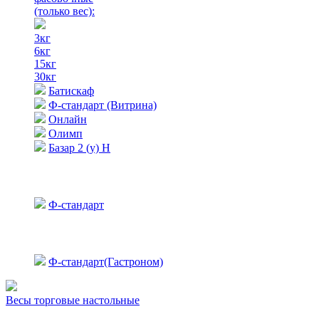
(только вес)
:
3кг
6кг
15кг
30кг
Батискаф
Ф-стандарт (Витрина)
Онлайн
Олимп
Базар 2 (у) Н
Ф-стандарт
Ф-стандарт(Гастроном)
Весы торговые настольные