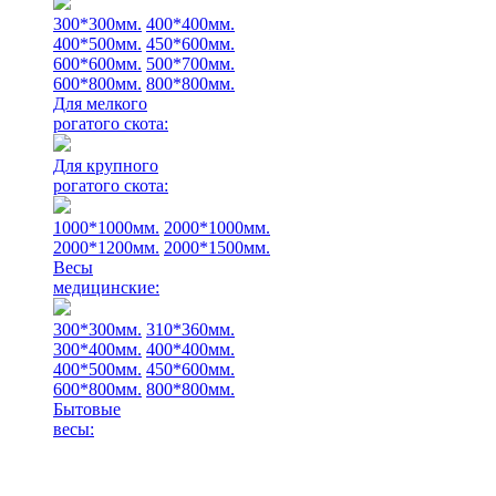
300*300мм.
400*400мм.
400*500мм.
450*600мм.
600*600мм.
500*700мм.
600*800мм.
800*800мм.
Для мелкого
рогатого скота:
Для крупного
рогатого скота:
1000*1000мм.
2000*1000мм.
2000*1200мм.
2000*1500мм.
Весы
медицинские:
300*300мм.
310*360мм.
300*400мм.
400*400мм.
400*500мм.
450*600мм.
600*800мм.
800*800мм.
Бытовые
весы: