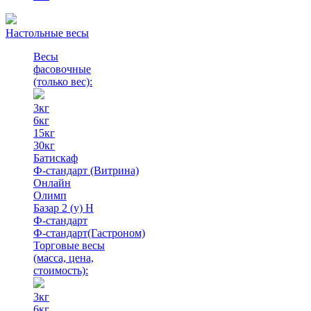
Настольные весы
Весы
фасовочные
(только вес)
:
3кг
6кг
15кг
30кг
Батискаф
Ф-стандарт (Витрина)
Онлайн
Олимп
Базар 2 (у) Н
Ф-стандарт
Ф-стандарт(Гастроном)
Торговые весы
(масса, цена,
стоимость)
:
3кг
6кг