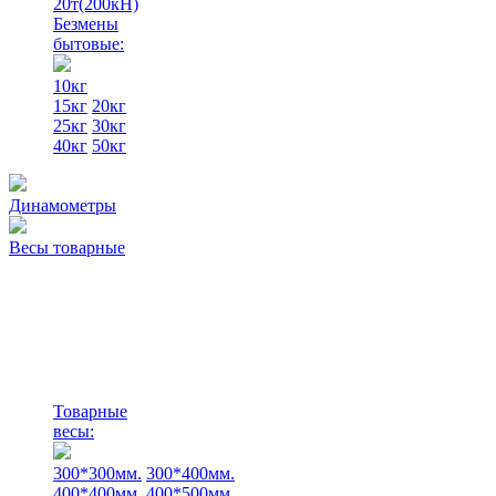
20т(200кН)
Безмены
бытовые:
10кг
15кг
20кг
25кг
30кг
40кг
50кг
Динамометры
Весы товарные
Товарные
весы:
300*300мм.
300*400мм.
400*400мм.
400*500мм.