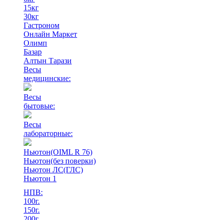
15кг
30кг
Гастроном
Онлайн Маркет
Олимп
Базар
Алтын Тарази
Весы
медицинские:
Весы
бытовые:
Весы
лабораторные:
Ньютон(OIML R 76)
Ньютон(без поверки)
Ньютон ЛС(ГЛС)
Ньютон 1
НПВ:
100г.
150г.
200г.