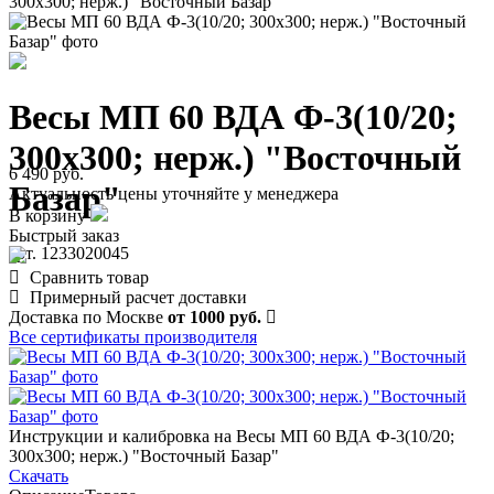
300х300; нерж.) "Восточный Базар"
Весы МП 60 ВДА Ф-3(10/20;
300х300; нерж.) "Восточный
6 490 руб.
Базар"
Актуальность цены уточняйте у менеджера
В корзину
Быстрый заказ
арт. 1233020045
Сравнить товар
Примерный расчет доставки
Доставка по Москве
от 1000 руб.
Все сертификаты производителя
Инструкции и калибровка на Весы МП 60 ВДА Ф-3(10/20;
300х300; нерж.) "Восточный Базар"
Скачать