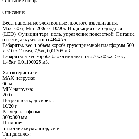
Описание
Товара
Описание:
Весы напольные электронные простого взвешивания.
Мах=60кг, Min=200г е=10/20г. Индикация светодиодная
(LED). Функции тара, ноль, управление подсветкой. Питание
от сети, аккумулятора 4В/4Ач.
Габариты, вес и объем короба грузоприемной платформы 500
х 310 х 110мм, 7,5кг, 0,01705 м3.
Габариты и вес короба блока индикации 270х205х215мм,
1.45кг, 0,01190025 м3.
Характеристики:
MAX нагрузка:
60 кг
MIN нагрузка:
200 г
Погрешность, дискрета:
10/20 г
Размер платформы:
300х300 мм
Питание:
питание аккумулятор, сеть
Тип дисплея: