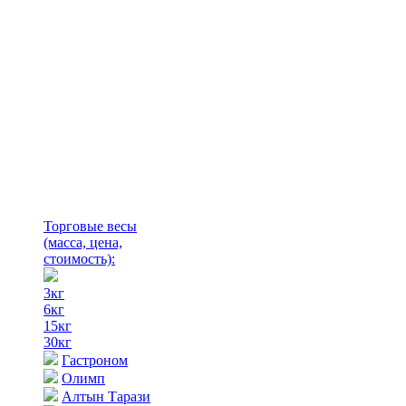
Торговые весы
(масса, цена,
стоимость)
:
3кг
6кг
15кг
30кг
Гастроном
Олимп
Алтын Тарази