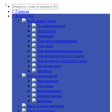
Главная
КАТАЛОГ
Напольные весы
Платформенные
Паллетные
Товарные
Простого взвешивания
Торговые
Для ветеринарных клиник
Для мелкого рогатого скота
Для крупного рогатого скота
Медицинские
Бытовые
Настольные весы
Фасовочные
Торговые
Медицинские
Лабораторные
Бытовые
Весы платформенные
Весы паллетные