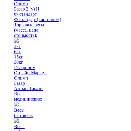
Олимп
Базар 2 (у) Н
Ф-стандарт
Ф-стандарт(Гастроном)
Торговые весы
(масса, цена,
стоимость)
:
3кг
6кг
15кг
30кг
Гастроном
Онлайн Маркет
Олимп
Базар
Алтын Тарази
Весы
медицинские:
Весы
бытовые:
Весы