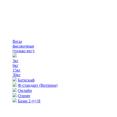
Весы
фасовочные
(только вес)
:
3кг
6кг
15кг
30кг
Батискаф
Ф-стандарт (Витрина)
Онлайн
Олимп
Базар 2 (у) Н