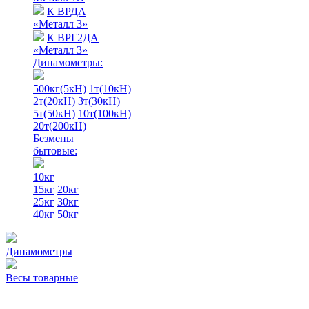
К ВРДА
«Металл 3»
К ВРГ2ДА
«Металл 3»
Динамометры:
500кг(5кН)
1т(10кН)
2т(20кН)
3т(30кН)
5т(50кН)
10т(100кН)
20т(200кН)
Безмены
бытовые:
10кг
15кг
20кг
25кг
30кг
40кг
50кг
Динамометры
Весы товарные