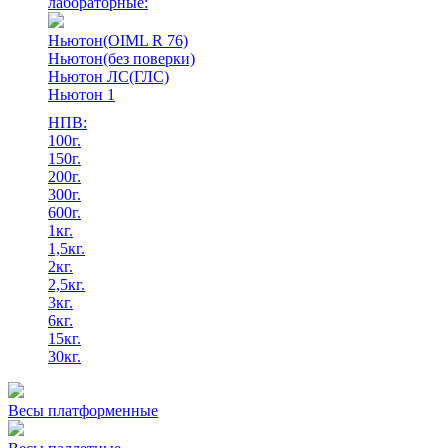
лабораторные:
Ньютон(OIML R 76)
Ньютон(без поверки)
Ньютон ЛС(ГЛС)
Ньютон 1
НПВ:
100г.
150г.
200г.
300г.
600г.
1кг.
1,5кг.
2кг.
2,5кг.
3кг.
6кг.
15кг.
30кг.
Весы платформенные