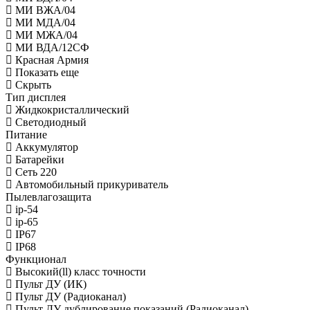
МИ ВЖА/04
МИ МДА/04
МИ МЖА/04
МИ ВДА/12СФ
Красная Армия
Показать еще
Скрыть
Тип дисплея
Жидкокристаллический
Светодиодный
Питание
Аккумулятор
Батарейки
Сеть 220
Автомобильный прикуриватель
Пылевлагозащита
ip-54
ip-65
IP67
IP68
Функционал
Высокий(ll) класс точности
Пульт ДУ (ИК)
Пульт ДУ (Радиоканал)
Пульт ДУ дублирование показаний (Радиоканал)