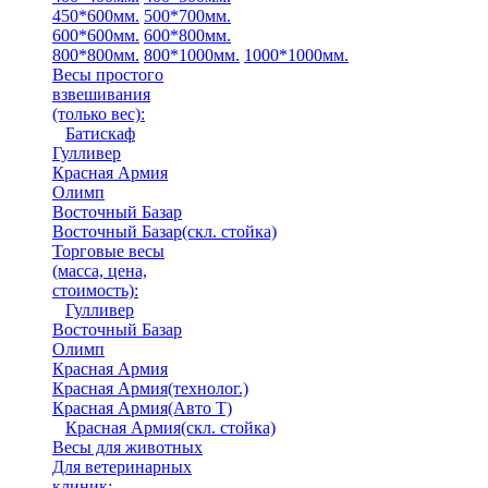
450*600мм.
500*700мм.
600*600мм.
600*800мм.
800*800мм.
800*1000мм.
1000*1000мм.
Весы простого
взвешивания
(только вес)
:
Батискаф
Гулливер
Красная Армия
Олимп
Восточный Базар
Восточный Базар(скл. стойка)
Торговые весы
(масса, цена,
стоимость)
:
Гулливер
Восточный Базар
Олимп
Красная Армия
Красная Армия(технолог.)
Красная Армия(Авто Т)
Красная Армия(скл. стойка)
Весы для животных
Для ветеринарных
клиник: