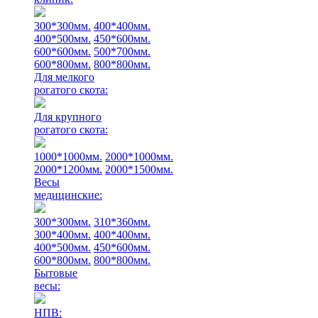
300*300мм.
400*400мм.
400*500мм.
450*600мм.
600*600мм.
500*700мм.
600*800мм.
800*800мм.
Для мелкого
рогатого скота:
Для крупного
рогатого скота:
1000*1000мм.
2000*1000мм.
2000*1200мм.
2000*1500мм.
Весы
медицинские:
300*300мм.
310*360мм.
300*400мм.
400*400мм.
400*500мм.
450*600мм.
600*800мм.
800*800мм.
Бытовые
весы:
НПВ: