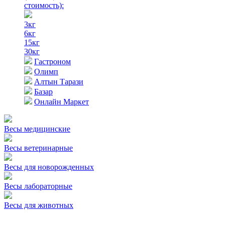
стоимость)
:
3кг
6кг
15кг
30кг
Гастроном
Олимп
Алтын Тарази
Базар
Онлайн Маркет
Весы медицинские
Весы ветеринарные
Весы для новорожденных
Весы лабораторные
Весы для животных