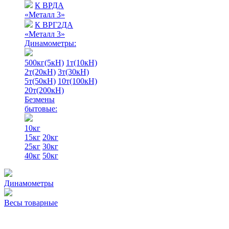
К ВРДА
«Металл 3»
К ВРГ2ДА
«Металл 3»
Динамометры:
500кг(5кН)
1т(10кН)
2т(20кН)
3т(30кН)
5т(50кН)
10т(100кН)
20т(200кН)
Безмены
бытовые:
10кг
15кг
20кг
25кг
30кг
40кг
50кг
Динамометры
Весы товарные