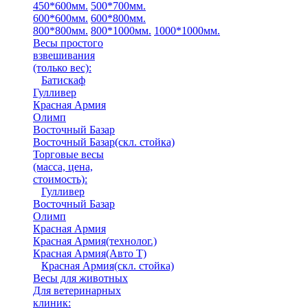
450*600мм.
500*700мм.
600*600мм.
600*800мм.
800*800мм.
800*1000мм.
1000*1000мм.
Весы простого
взвешивания
(только вес)
:
Батискаф
Гулливер
Красная Армия
Олимп
Восточный Базар
Восточный Базар(скл. стойка)
Торговые весы
(масса, цена,
стоимость)
:
Гулливер
Восточный Базар
Олимп
Красная Армия
Красная Армия(технолог.)
Красная Армия(Авто Т)
Красная Армия(скл. стойка)
Весы для животных
Для ветеринарных
клиник: