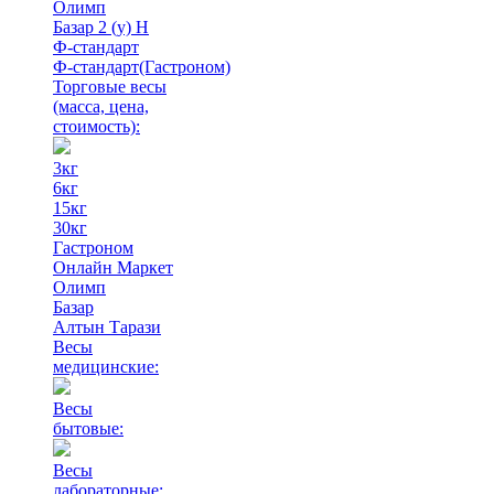
Олимп
Базар 2 (у) Н
Ф-стандарт
Ф-стандарт(Гастроном)
Торговые весы
(масса, цена,
стоимость)
:
3кг
6кг
15кг
30кг
Гастроном
Онлайн Маркет
Олимп
Базар
Алтын Тарази
Весы
медицинские:
Весы
бытовые:
Весы
лабораторные: