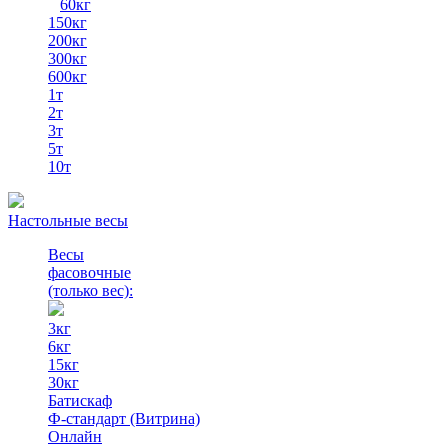
60кг
150кг
200кг
300кг
600кг
1т
2т
3т
5т
10т
Настольные весы
Весы
фасовочные
(только вес)
:
3кг
6кг
15кг
30кг
Батискаф
Ф-стандарт (Витрина)
Онлайн