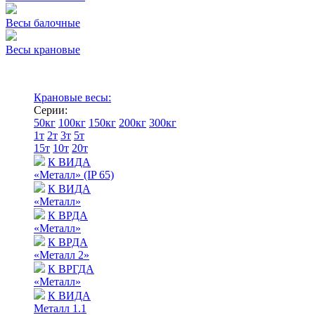
Весы балочные
Весы крановые
Крановые весы:
Серии:
50кг
100кг
150кг
200кг
300кг
1т
2т
3т
5т
15т
10т
20т
К ВИДА
«Металл» (IP 65)
К ВИДА
«Металл»
К ВРДА
«Металл»
К ВРДА
«Металл 2»
К ВРГДА
«Металл»
К ВИДА
Металл 1.1