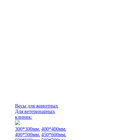
Весы для животных
Для ветеринарных
клиник:
300*300мм.
400*400мм.
400*500мм.
450*600мм.