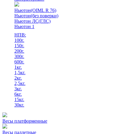
Ньютон(OIML R 76)
Ньютон(без поверки)
Ньютон ЛС(ГЛС)
Ньютон 1
НПВ:
100г.
150г.
200г.
300г.
600г.
1кг.
1,5кг.
2кг.
2,5кг.
3кг.
6кг.
15кг.
30кг.
Весы платформенные
Весы паллетные