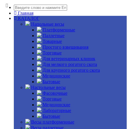
Главная
КАТАЛОГ
Напольные весы
Платформенные
Паллетные
Товарные
Простого взвешивания
Торговые
Для ветеринарных клиник
Для мелкого рогатого скота
Для крупного рогатого скота
Медицинские
Бытовые
Настольные весы
Фасовочные
Торговые
Медицинские
Лабораторные
Бытовые
Весы платформенные
Весы паллетные