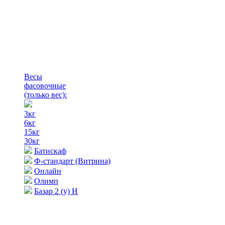
Весы
фасовочные
(только вес)
:
3кг
6кг
15кг
30кг
Батискаф
Ф-стандарт (Витрина)
Онлайн
Олимп
Базар 2 (у) Н