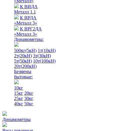
«Металл»
К ВИДА
Металл 1.1
К ВРДА
«Металл 3»
К ВРГ2ДА
«Металл 3»
Динамометры:
500кг(5кН)
1т(10кН)
2т(20кН)
3т(30кН)
5т(50кН)
10т(100кН)
20т(200кН)
Безмены
бытовые:
10кг
15кг
20кг
25кг
30кг
40кг
50кг
Динамометры
Весы товарные