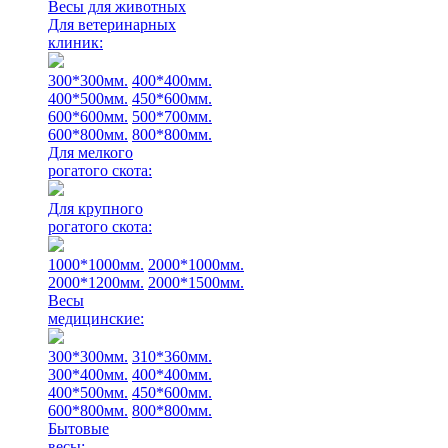
Весы для животных
Для ветеринарных
клиник:
300*300мм.
400*400мм.
400*500мм.
450*600мм.
600*600мм.
500*700мм.
600*800мм.
800*800мм.
Для мелкого
рогатого скота:
Для крупного
рогатого скота:
1000*1000мм.
2000*1000мм.
2000*1200мм.
2000*1500мм.
Весы
медицинские:
300*300мм.
310*360мм.
300*400мм.
400*400мм.
400*500мм.
450*600мм.
600*800мм.
800*800мм.
Бытовые
весы: