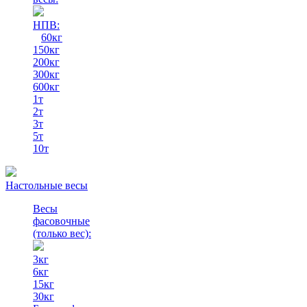
НПВ:
60кг
150кг
200кг
300кг
600кг
1т
2т
3т
5т
10т
Настольные весы
Весы
фасовочные
(только вес)
:
3кг
6кг
15кг
30кг