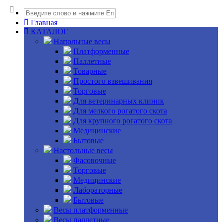
Главная
КАТАЛОГ
Напольные весы
Платформенные
Паллетные
Товарные
Простого взвешивания
Торговые
Для ветеринарных клиник
Для мелкого рогатого скота
Для крупного рогатого скота
Медицинские
Бытовые
Настольные весы
Фасовочные
Торговые
Медицинские
Лабораторные
Бытовые
Весы платформенные
Весы паллетные