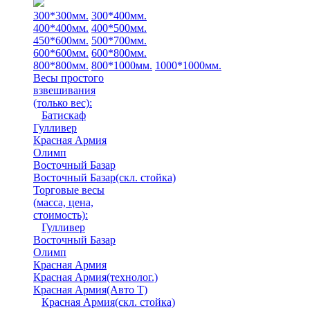
300*300мм.
300*400мм.
400*400мм.
400*500мм.
450*600мм.
500*700мм.
600*600мм.
600*800мм.
800*800мм.
800*1000мм.
1000*1000мм.
Весы простого
взвешивания
(только вес)
:
Батискаф
Гулливер
Красная Армия
Олимп
Восточный Базар
Восточный Базар(скл. стойка)
Торговые весы
(масса, цена,
стоимость)
:
Гулливер
Восточный Базар
Олимп
Красная Армия
Красная Армия(технолог.)
Красная Армия(Авто Т)
Красная Армия(скл. стойка)