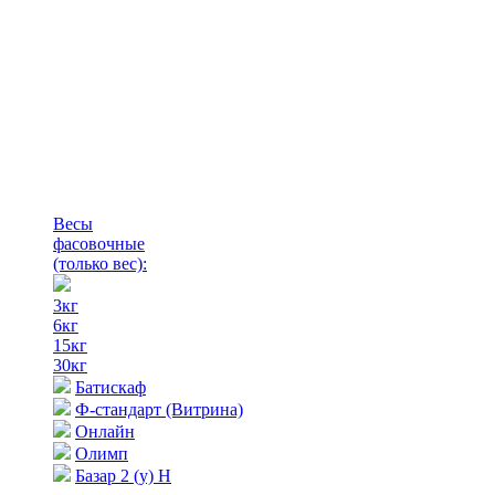
Весы
фасовочные
(только вес)
:
3кг
6кг
15кг
30кг
Батискаф
Ф-стандарт (Витрина)
Онлайн
Олимп
Базар 2 (у) Н