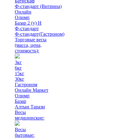
Батискаф
Ф-стандарт (Витрина)
Онлайн
Олимп
Базар 2 (у) Н
Ф-стандарт
Ф-стандарт(Гастроном)
Торговые весы
(масса, цена,
стоимость)
:
3кг
6кг
15кг
30кг
Гастроном
Онлайн Маркет
Олимп
Базар
Алтын Тарази
Весы
медицинские:
Весы
бытовые: