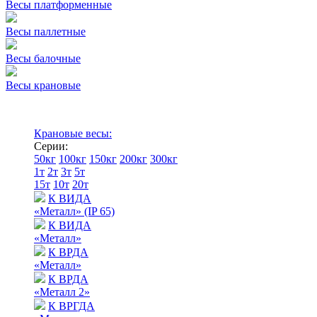
Весы платформенные
Весы паллетные
Весы балочные
Весы крановые
Крановые весы:
Серии:
50кг
100кг
150кг
200кг
300кг
1т
2т
3т
5т
15т
10т
20т
К ВИДА
«Металл» (IP 65)
К ВИДА
«Металл»
К ВРДА
«Металл»
К ВРДА
«Металл 2»
К ВРГДА