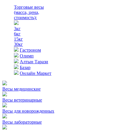
Торговые весы
(масса, цена,
стоимость)
:
3кг
6кг
15кг
30кг
Гастроном
Олимп
Алтын Тарази
Базар
Онлайн Маркет
Весы медицинские
Весы ветеринарные
Весы для новорожденных
Весы лабораторные