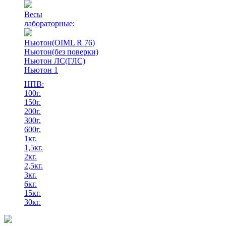
Весы
лабораторные:
Ньютон(OIML R 76)
Ньютон(без поверки)
Ньютон ЛС(ГЛС)
Ньютон 1
НПВ:
100г.
150г.
200г.
300г.
600г.
1кг.
1,5кг.
2кг.
2,5кг.
3кг.
6кг.
15кг.
30кг.