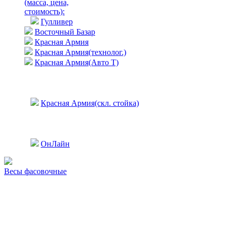
(масса, цена,
стоимость)
:
Гулливер
Восточный Базар
Красная Армия
Красная Армия(технолог.)
Красная Армия(Авто Т)
Красная Армия(скл. стойка)
ОнЛайн
Весы фасовочные