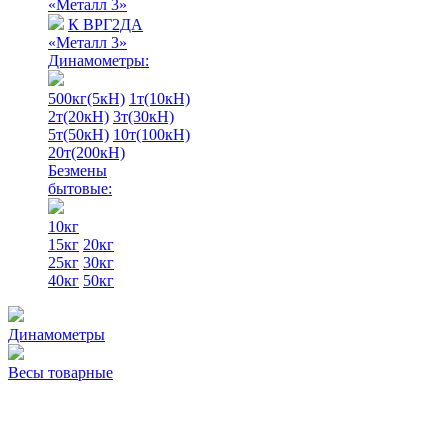
«Металл 3»
К ВРГ2ДА
«Металл 3»
Динамометры:
500кг(5кН)
1т(10кН)
2т(20кН)
3т(30кН)
5т(50кН)
10т(100кН)
20т(200кН)
Безмены
бытовые:
10кг
15кг
20кг
25кг
30кг
40кг
50кг
Динамометры
Весы товарные