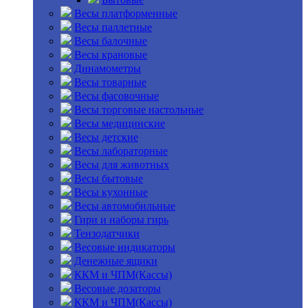
Весы платформенные
Весы паллетные
Весы балочные
Весы крановые
Динамометры
Весы товарные
Весы фасовочные
Весы торговые настольные
Весы медицинские
Весы детские
Весы лабораторные
Весы для животных
Весы бытовые
Весы кухонные
Весы автомобильные
Гири и наборы гирь
Тензодатчики
Весовые индикаторы
Денежные ящики
ККМ и ЧПМ(Кассы)
Весовые дозаторы
ККМ и ЧПМ(Кассы)