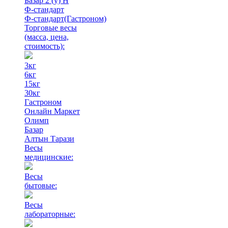
Базар 2 (у) Н
Ф-стандарт
Ф-стандарт(Гастроном)
Торговые весы
(масса, цена,
стоимость)
:
3кг
6кг
15кг
30кг
Гастроном
Онлайн Маркет
Олимп
Базар
Алтын Тарази
Весы
медицинские:
Весы
бытовые:
Весы
лабораторные: