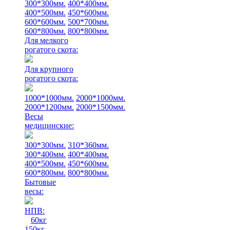
300*300мм.
400*400мм.
400*500мм.
450*600мм.
600*600мм.
500*700мм.
600*800мм.
800*800мм.
Для мелкого
рогатого скота:
Для крупного
рогатого скота:
1000*1000мм.
2000*1000мм.
2000*1200мм.
2000*1500мм.
Весы
медицинские:
300*300мм.
310*360мм.
300*400мм.
400*400мм.
400*500мм.
450*600мм.
600*800мм.
800*800мм.
Бытовые
весы:
НПВ:
60кг
150кг