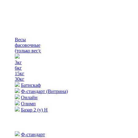
Весы
фасовочные
(только вес)
:
3кг
6кг
15кг
30кг
Батискаф
Ф-стандарт (Витрина)
Онлайн
Олимп
Базар 2 (у) Н
Ф-стандарт