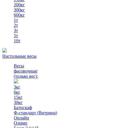
200кг
300кг
600кг
1т
2т
3т
5т
10т
Настольные весы
Весы
фасовочные
(только вес)
:
3кг
6кг
15кг
30кг
Батискаф
Ф-стандарт (Витрина)
Онлайн
Олимп