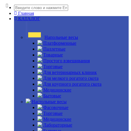
Главная
КАТАЛОГ
Напольные весы
Платформенные
Паллетные
Товарные
Простого взвешивания
Торговые
Для ветеринарных клиник
Для мелкого рогатого скота
Для крупного рогатого скота
Медицинские
Бытовые
Настольные весы
Фасовочные
Торговые
Медицинские
Лабораторные
Бытовые