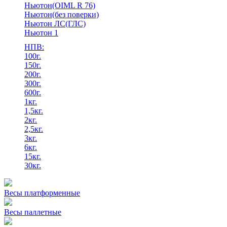
Ньютон(OIML R 76)
Ньютон(без поверки)
Ньютон ЛС(ГЛС)
Ньютон 1
НПВ:
100г.
150г.
200г.
300г.
600г.
1кг.
1,5кг.
2кг.
2,5кг.
3кг.
6кг.
15кг.
30кг.
Весы платформенные
Весы паллетные