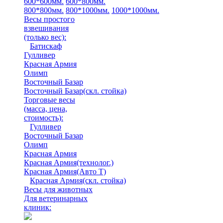
600*600мм.
600*800мм.
800*800мм.
800*1000мм.
1000*1000мм.
Весы простого
взвешивания
(только вес)
:
Батискаф
Гулливер
Красная Армия
Олимп
Восточный Базар
Восточный Базар(скл. стойка)
Торговые весы
(масса, цена,
стоимость)
:
Гулливер
Восточный Базар
Олимп
Красная Армия
Красная Армия(технолог.)
Красная Армия(Авто Т)
Красная Армия(скл. стойка)
Весы для животных
Для ветеринарных
клиник: