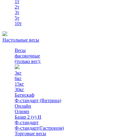
1т
2т
3т
5т
10т
Настольные весы
Весы
фасовочные
(только вес)
:
3кг
6кг
15кг
30кг
Батискаф
Ф-стандарт (Витрина)
Онлайн
Олимп
Базар 2 (у) Н
Ф-стандарт
Ф-стандарт(Гастроном)
Торговые весы