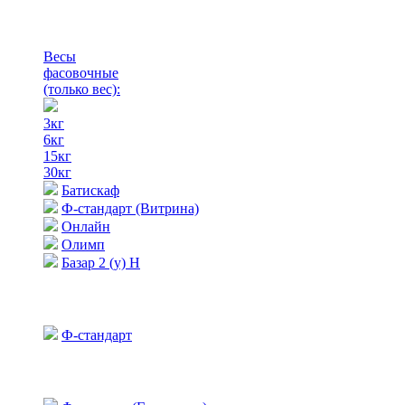
Весы
фасовочные
(только вес)
:
3кг
6кг
15кг
30кг
Батискаф
Ф-стандарт (Витрина)
Онлайн
Олимп
Базар 2 (у) Н
Ф-стандарт