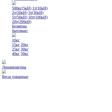
500кг(5кН)
1т(10кН)
2т(20кН)
3т(30кН)
5т(50кН)
10т(100кН)
20т(200кН)
Безмены
бытовые:
10кг
15кг
20кг
25кг
30кг
40кг
50кг
Динамометры
Весы товарные