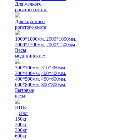
Для мелкого
рогатого скота:
Для крупного
рогатого скота:
1000*1000мм.
2000*1000мм.
2000*1200мм.
2000*1500мм.
Весы
медицинские:
300*300мм.
310*360мм.
300*400мм.
400*400мм.
400*500мм.
450*600мм.
600*800мм.
800*800мм.
Бытовые
весы:
НПВ:
60кг
150кг
200кг
300кг
600кг