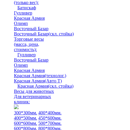
(только вес)
:
Батискаф
Гулливер
Красная Армия
Олимп
Восточный Базар
Восточный Базар(скл. стойка)
Торговые весы
(масса, цена,
стоимость)
:
Гулливер
Восточный Базар
Олимп
Красная Армия
Красная Армия(технолог.)
Красная Армия(Авто Т)
Красная Армия(скл. стойка)
Весы для животных
Для ветеринарных
клиник:
300*300мм.
400*400мм.
400*500мм.
450*600мм.
600*600мм.
500*700мм.
600*800мм.
800*800мм.