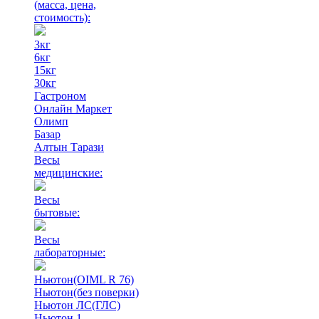
(масса, цена,
стоимость)
:
3кг
6кг
15кг
30кг
Гастроном
Онлайн Маркет
Олимп
Базар
Алтын Тарази
Весы
медицинские:
Весы
бытовые:
Весы
лабораторные:
Ньютон(OIML R 76)
Ньютон(без поверки)
Ньютон ЛС(ГЛС)
Ньютон 1