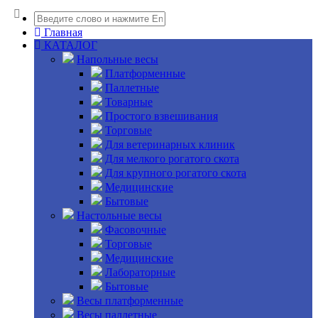
Главная
КАТАЛОГ
Напольные весы
Платформенные
Паллетные
Товарные
Простого взвешивания
Торговые
Для ветеринарных клиник
Для мелкого рогатого скота
Для крупного рогатого скота
Медицинские
Бытовые
Настольные весы
Фасовочные
Торговые
Медицинские
Лабораторные
Бытовые
Весы платформенные
Весы паллетные