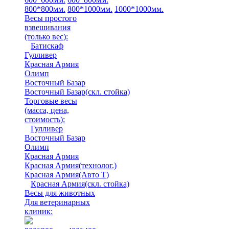
800*800мм.
800*1000мм.
1000*1000мм.
Весы простого
взвешивания
(только вес)
:
Батискаф
Гулливер
Красная Армия
Олимп
Восточный Базар
Восточный Базар(скл. стойка)
Торговые весы
(масса, цена,
стоимость)
:
Гулливер
Восточный Базар
Олимп
Красная Армия
Красная Армия(технолог.)
Красная Армия(Авто Т)
Красная Армия(скл. стойка)
Весы для животных
Для ветеринарных
клиник: