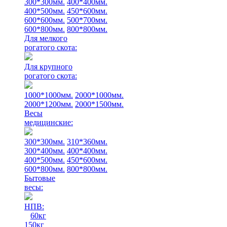
300*300мм.
400*400мм.
400*500мм.
450*600мм.
600*600мм.
500*700мм.
600*800мм.
800*800мм.
Для мелкого
рогатого скота:
Для крупного
рогатого скота:
1000*1000мм.
2000*1000мм.
2000*1200мм.
2000*1500мм.
Весы
медицинские:
300*300мм.
310*360мм.
300*400мм.
400*400мм.
400*500мм.
450*600мм.
600*800мм.
800*800мм.
Бытовые
весы:
НПВ:
60кг
150кг