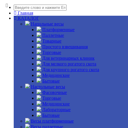
Главная
КАТАЛОГ
Напольные весы
Платформенные
Паллетные
Товарные
Простого взвешивания
Торговые
Для ветеринарных клиник
Для мелкого рогатого скота
Для крупного рогатого скота
Медицинские
Бытовые
Настольные весы
Фасовочные
Торговые
Медицинские
Лабораторные
Бытовые
Весы платформенные
Весы паллетные