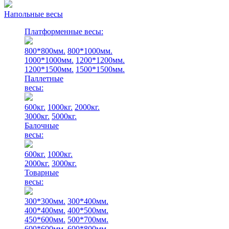
Напольные весы
Платформенные весы:
800*800мм.
800*1000мм.
1000*1000мм.
1200*1200мм.
1200*1500мм.
1500*1500мм.
Паллетные
весы:
600кг.
1000кг.
2000кг.
3000кг.
5000кг.
Балочные
весы:
600кг.
1000кг.
2000кг.
3000кг.
Товарные
весы:
300*300мм.
300*400мм.
400*400мм.
400*500мм.
450*600мм.
500*700мм.
600*600мм.
600*800мм.