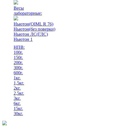
Весы
лабораторные:
Ньютон(OIML R 76)
Ньютон(без поверки)
Ньютон ЛС(ГЛС)
Ньютон 1
НПВ:
100г.
150г.
200г.
300г.
600г.
1кг.
1,5кг.
2кг.
2,5кг.
3кг.
6кг.
15кг.
30кг.