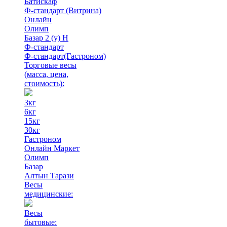
Батискаф
Ф-стандарт (Витрина)
Онлайн
Олимп
Базар 2 (у) Н
Ф-стандарт
Ф-стандарт(Гастроном)
Торговые весы
(масса, цена,
стоимость)
:
3кг
6кг
15кг
30кг
Гастроном
Онлайн Маркет
Олимп
Базар
Алтын Тарази
Весы
медицинские:
Весы
бытовые: