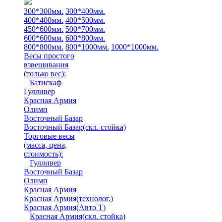
300*300мм.
300*400мм.
400*400мм.
400*500мм.
450*600мм.
500*700мм.
600*600мм.
600*800мм.
800*800мм.
800*1000мм.
1000*1000мм.
Весы простого
взвешивания
(только вес)
:
Батискаф
Гулливер
Красная Армия
Олимп
Восточный Базар
Восточный Базар(скл. стойка)
Торговые весы
(масса, цена,
стоимость)
:
Гулливер
Восточный Базар
Олимп
Красная Армия
Красная Армия(технолог.)
Красная Армия(Авто Т)
Красная Армия(скл. стойка)