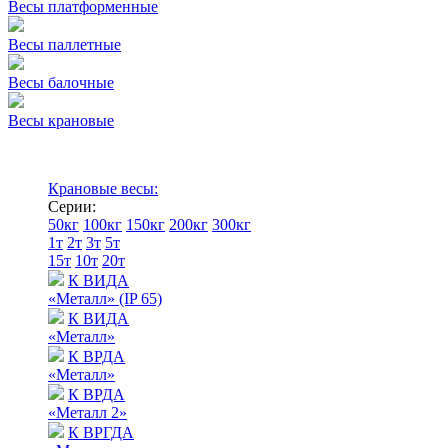
Весы платформенные
Весы паллетные
Весы балочные
Весы крановые
Крановые весы:
Серии:
50кг
100кг
150кг
200кг
300кг
1т
2т
3т
5т
15т
10т
20т
К ВИДА
«Металл» (IP 65)
К ВИДА
«Металл»
К ВРДА
«Металл»
К ВРДА
«Металл 2»
К ВРГДА