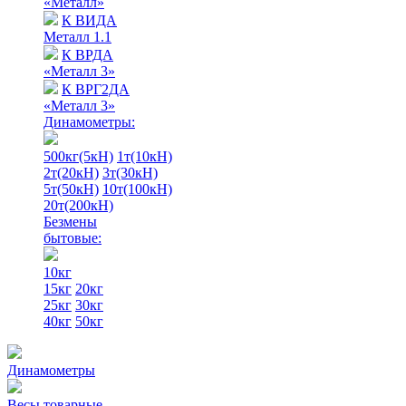
«Металл»
К ВИДА
Металл 1.1
К ВРДА
«Металл 3»
К ВРГ2ДА
«Металл 3»
Динамометры:
500кг(5кН)
1т(10кН)
2т(20кН)
3т(30кН)
5т(50кН)
10т(100кН)
20т(200кН)
Безмены
бытовые:
10кг
15кг
20кг
25кг
30кг
40кг
50кг
Динамометры
Весы товарные