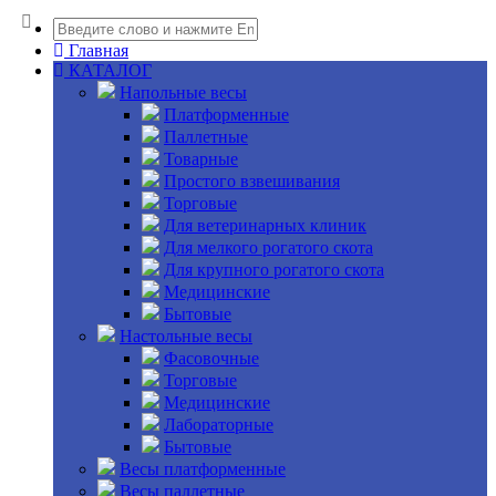
Главная
КАТАЛОГ
Напольные весы
Платформенные
Паллетные
Товарные
Простого взвешивания
Торговые
Для ветеринарных клиник
Для мелкого рогатого скота
Для крупного рогатого скота
Медицинские
Бытовые
Настольные весы
Фасовочные
Торговые
Медицинские
Лабораторные
Бытовые
Весы платформенные
Весы паллетные