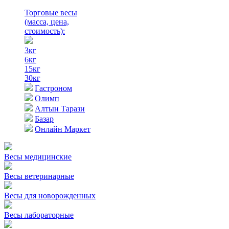
Торговые весы
(масса, цена,
стоимость)
:
3кг
6кг
15кг
30кг
Гастроном
Олимп
Алтын Тарази
Базар
Онлайн Маркет
Весы медицинские
Весы ветеринарные
Весы для новорожденных
Весы лабораторные