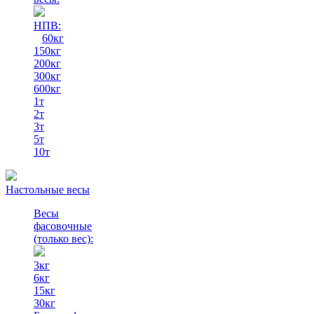
НПВ:
60кг
150кг
200кг
300кг
600кг
1т
2т
3т
5т
10т
Настольные весы
Весы
фасовочные
(только вес)
:
3кг
6кг
15кг
30кг