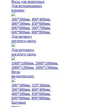
Весы для животных
Для ветеринарных
клиник:
300*300мм.
400*400мм.
400*500мм.
450*600мм.
600*600мм.
500*700мм.
600*800мм.
800*800мм.
Для мелкого
рогатого скота:
Для крупного
рогатого скота:
1000*1000мм.
2000*1000мм.
2000*1200мм.
2000*1500мм.
Весы
медицинские:
300*300мм.
310*360мм.
300*400мм.
400*400мм.
400*500мм.
450*600мм.
600*800мм.
800*800мм.
Бытовые
весы: