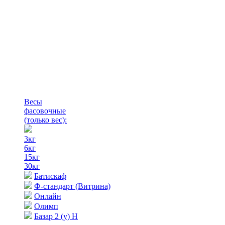
Весы
фасовочные
(только вес)
:
3кг
6кг
15кг
30кг
Батискаф
Ф-стандарт (Витрина)
Онлайн
Олимп
Базар 2 (у) Н