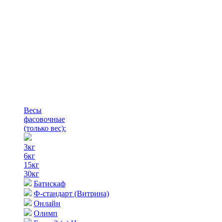
Весы
фасовочные
(только вес)
:
3кг
6кг
15кг
30кг
Батискаф
Ф-стандарт (Витрина)
Онлайн
Олимп