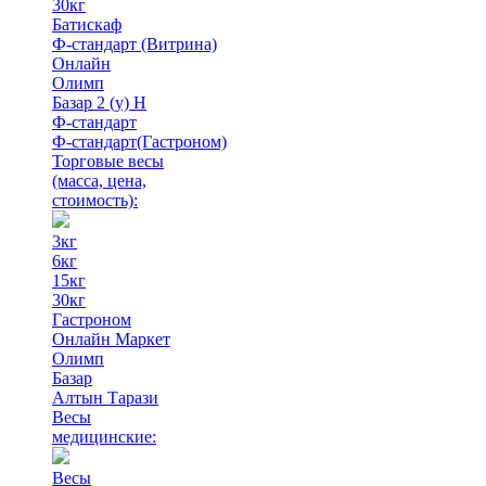
30кг
Батискаф
Ф-стандарт (Витрина)
Онлайн
Олимп
Базар 2 (у) Н
Ф-стандарт
Ф-стандарт(Гастроном)
Торговые весы
(масса, цена,
стоимость)
:
3кг
6кг
15кг
30кг
Гастроном
Онлайн Маркет
Олимп
Базар
Алтын Тарази
Весы
медицинские:
Весы