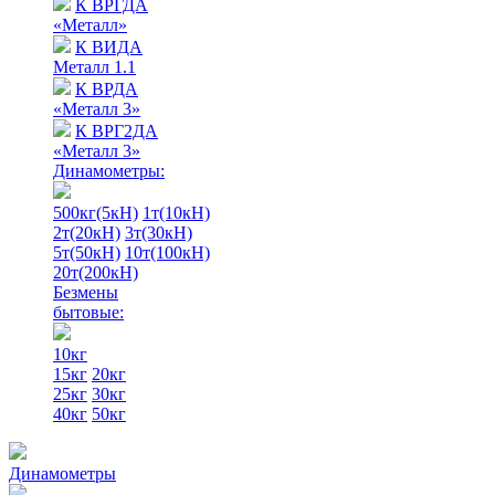
К ВРГДА
«Металл»
К ВИДА
Металл 1.1
К ВРДА
«Металл 3»
К ВРГ2ДА
«Металл 3»
Динамометры:
500кг(5кН)
1т(10кН)
2т(20кН)
3т(30кН)
5т(50кН)
10т(100кН)
20т(200кН)
Безмены
бытовые:
10кг
15кг
20кг
25кг
30кг
40кг
50кг
Динамометры