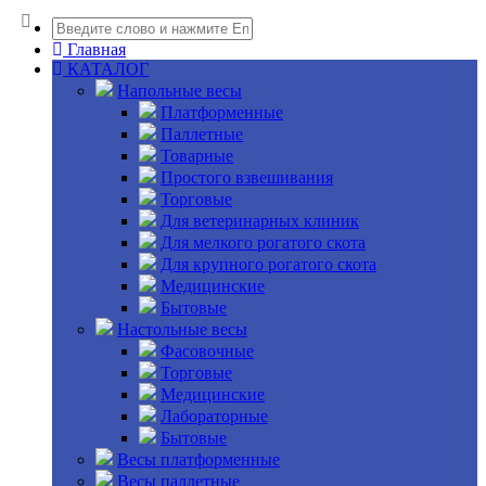
Главная
КАТАЛОГ
Напольные весы
Платформенные
Паллетные
Товарные
Простого взвешивания
Торговые
Для ветеринарных клиник
Для мелкого рогатого скота
Для крупного рогатого скота
Медицинские
Бытовые
Настольные весы
Фасовочные
Торговые
Медицинские
Лабораторные
Бытовые
Весы платформенные
Весы паллетные