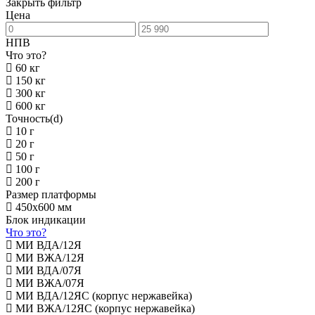
Закрыть фильтр
Цена
НПВ
Что это?
60 кг
150 кг
300 кг
600 кг
Точность(d)
10 г
20 г
50 г
100 г
200 г
Размер платформы
450х600 мм
Блок индикации
Что это?
МИ ВДА/12Я
МИ ВЖА/12Я
МИ ВДА/07Я
МИ ВЖА/07Я
МИ ВДА/12ЯС (корпус нержавейка)
МИ ВЖА/12ЯС (корпус нержавейка)