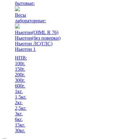
бытовые:
Весы
лабораторные:
Ньютон(OIML R 76)
Ньютон(без поверки)
Ньютон ЛС(ГЛС)
Ньютон 1
НПВ:
100г.
150г.
200г.
300г.
600г.
1кг.
1,5кг.
2кг.
2,5кг.
3кг.
6кг.
15кг.
30кг.