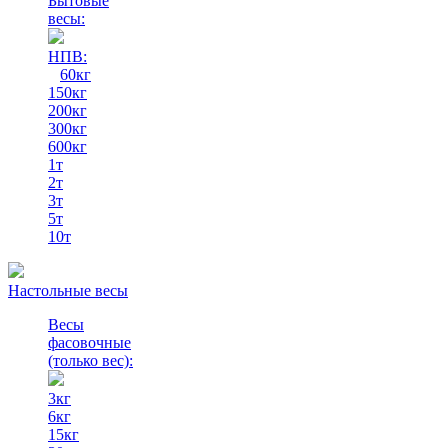
Бытовые
весы:
НПВ:
60кг
150кг
200кг
300кг
600кг
1т
2т
3т
5т
10т
Настольные весы
Весы
фасовочные
(только вес)
:
3кг
6кг
15кг