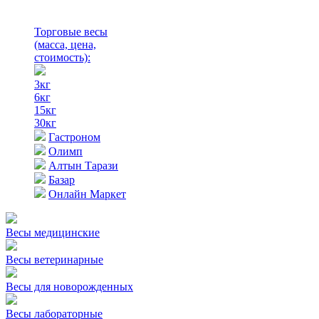
Торговые весы
(масса, цена,
стоимость)
:
3кг
6кг
15кг
30кг
Гастроном
Олимп
Алтын Тарази
Базар
Онлайн Маркет
Весы медицинские
Весы ветеринарные
Весы для новорожденных
Весы лабораторные