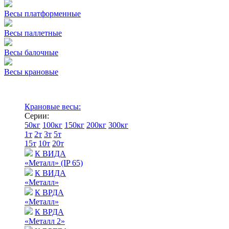
Весы платформенные
Весы паллетные
Весы балочные
Весы крановые
Крановые весы:
Серии:
50кг
100кг
150кг
200кг
300кг
1т
2т
3т
5т
15т
10т
20т
К ВИДА
«Металл» (IP 65)
К ВИДА
«Металл»
К ВРДА
«Металл»
К ВРДА
«Металл 2»