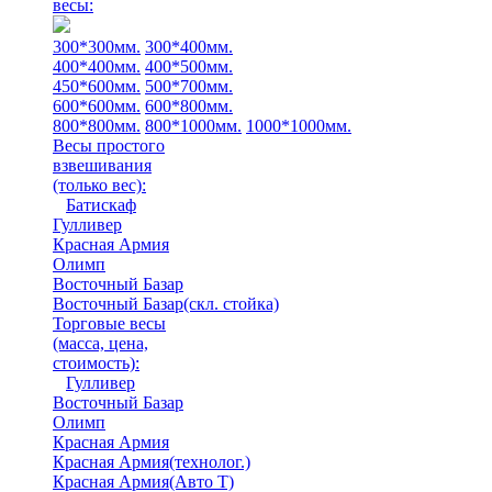
весы:
300*300мм.
300*400мм.
400*400мм.
400*500мм.
450*600мм.
500*700мм.
600*600мм.
600*800мм.
800*800мм.
800*1000мм.
1000*1000мм.
Весы простого
взвешивания
(только вес)
:
Батискаф
Гулливер
Красная Армия
Олимп
Восточный Базар
Восточный Базар(скл. стойка)
Торговые весы
(масса, цена,
стоимость)
:
Гулливер
Восточный Базар
Олимп
Красная Армия
Красная Армия(технолог.)
Красная Армия(Авто Т)