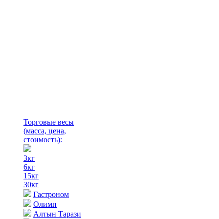
Торговые весы
(масса, цена,
стоимость)
:
3кг
6кг
15кг
30кг
Гастроном
Олимп
Алтын Тарази