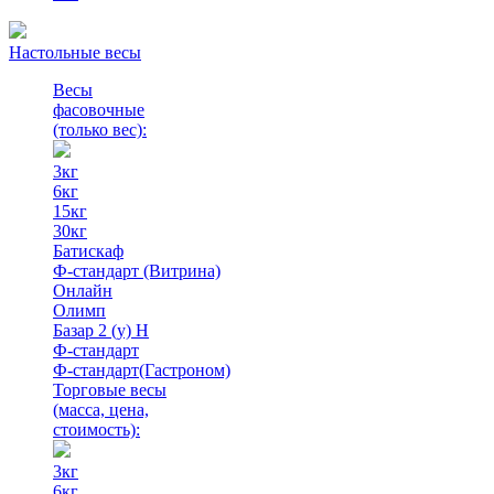
Настольные весы
Весы
фасовочные
(только вес)
:
3кг
6кг
15кг
30кг
Батискаф
Ф-стандарт (Витрина)
Онлайн
Олимп
Базар 2 (у) Н
Ф-стандарт
Ф-стандарт(Гастроном)
Торговые весы
(масса, цена,
стоимость)
:
3кг
6кг