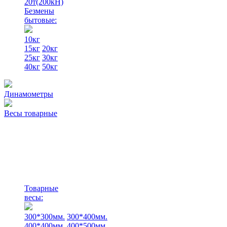
20т(200кН)
Безмены
бытовые:
10кг
15кг
20кг
25кг
30кг
40кг
50кг
Динамометры
Весы товарные
Товарные
весы:
300*300мм.
300*400мм.
400*400мм.
400*500мм.