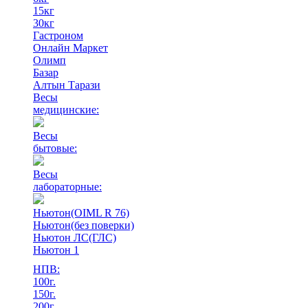
15кг
30кг
Гастроном
Онлайн Маркет
Олимп
Базар
Алтын Тарази
Весы
медицинские:
Весы
бытовые:
Весы
лабораторные:
Ньютон(OIML R 76)
Ньютон(без поверки)
Ньютон ЛС(ГЛС)
Ньютон 1
НПВ:
100г.
150г.
200г.