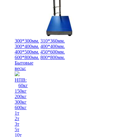
300*300мм.
310*360мм.
300*400мм.
400*400мм.
400*500мм.
450*600мм.
600*800мм.
800*800мм.
Бытовые
весы:
НПВ:
60кг
150кг
200кг
300кг
600кг
1т
2т
3т
5т
10т