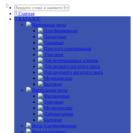
Главная
КАТАЛОГ
Напольные весы
Платформенные
Паллетные
Товарные
Простого взвешивания
Торговые
Для ветеринарных клиник
Для мелкого рогатого скота
Для крупного рогатого скота
Медицинские
Бытовые
Настольные весы
Фасовочные
Торговые
Медицинские
Лабораторные
Бытовые
Весы платформенные
Весы паллетные