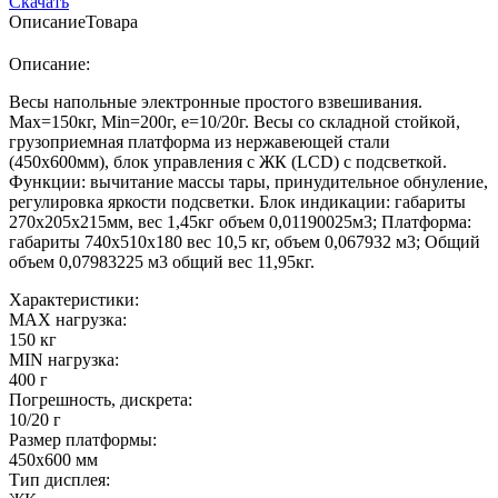
Скачать
Описание
Товара
Описание:
Весы напольные электронные простого взвешивания.
Max=150кг, Min=200г, e=10/20г. Весы со складной стойкой,
грузоприемная платформа из нержавеющей стали
(450х600мм), блок управления с ЖК (LCD) с подсветкой.
Функции: вычитание массы тары, принудительное обнуление,
регулировка яркости подсветки. Блок индикации: габариты
270х205х215мм, вес 1,45кг объем 0,01190025м3; Платформа:
габариты 740х510х180 вес 10,5 кг, объем 0,067932 м3; Общий
объем 0,07983225 м3 общий вес 11,95кг.
Характеристики:
MAX нагрузка:
150 кг
MIN нагрузка:
400 г
Погрешность, дискрета:
10/20 г
Размер платформы:
450х600 мм
Тип дисплея: