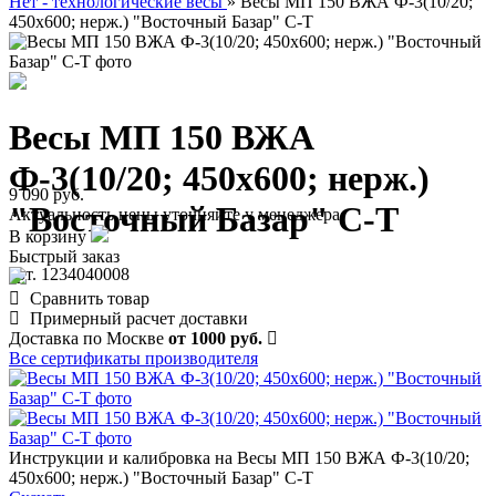
Нет - технологические весы
»
Весы МП 150 ВЖА Ф-3(10/20;
450х600; нерж.) "Восточный Базар" С-Т
Весы МП 150 ВЖА
Ф-3(10/20; 450х600; нерж.)
9 090 руб.
"Восточный Базар" С-Т
Актуальность цены уточняйте у менеджера
В корзину
Быстрый заказ
арт. 1234040008
Сравнить товар
Примерный расчет доставки
Доставка по Москве
от 1000 руб.
Все сертификаты производителя
Инструкции и калибровка на Весы МП 150 ВЖА Ф-3(10/20;
450х600; нерж.) "Восточный Базар" С-Т