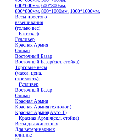
600*600мм.
600*800мм.
800*800мм.
800*1000мм.
1000*1000мм.
Весы простого
взвешивания
(только вес)
:
Батискаф
Гулливер
Красная Армия
Олимп
Восточный Базар
Восточный Базар(скл. стойка)
Торговые весы
(масса, цена,
стоимость)
:
Гулливер
Восточный Базар
Олимп
Красная Армия
Красная Армия(технолог.)
Красная Армия(Авто Т)
Красная Армия(скл. стойка)
Весы для животных
Для ветеринарных
клиник: