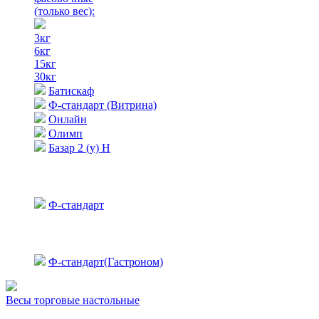
(только вес)
:
3кг
6кг
15кг
30кг
Батискаф
Ф-стандарт (Витрина)
Онлайн
Олимп
Базар 2 (у) Н
Ф-стандарт
Ф-стандарт(Гастроном)
Весы торговые настольные