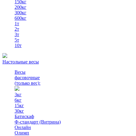
150кг
200кг
300кг
600кг
1т
2т
3т
5т
10т
Настольные весы
Весы
фасовочные
(только вес)
:
3кг
6кг
15кг
30кг
Батискаф
Ф-стандарт (Витрина)
Онлайн
Олимп