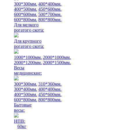
300*300мм.
400*400мм.
400*500мм.
450*600мм.
600*600мм.
500*700мм.
600*800мм.
800*800мм.
Для мелкого
рогатого скота:
Для крупного
рогатого скота:
1000*1000мм.
2000*1000мм.
2000*1200мм.
2000*1500мм.
Весы
медицинские:
300*300мм.
310*360мм.
300*400мм.
400*400мм.
400*500мм.
450*600мм.
600*800мм.
800*800мм.
Бытовые
весы:
НПВ:
60кг