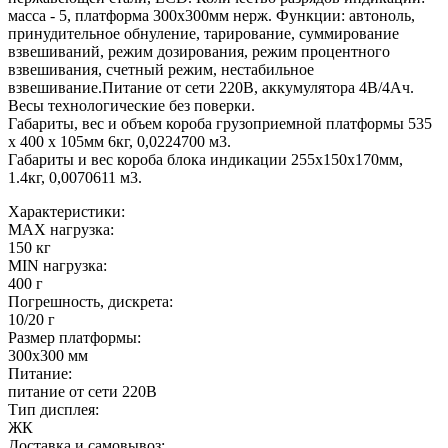
масса - 5, платформа 300х300мм нерж. Функции: автоноль,
принудительное обнуление, тарирование, суммирование
взвешиваний, режим дозирования, режим процентного
взвешивания, счетный режим, нестабильное
взвешивание.Питание от сети 220В, аккумулятора 4В/4Ач.
Весы технологические без поверки.
Габариты, вес и объем короба грузоприемной платформы 535
х 400 х 105мм 6кг, 0,0224700 м3.
Габариты и вес короба блока индикации 255х150х170мм,
1.4кг, 0,0070611 м3.
Характеристики:
MAX нагрузка:
150 кг
MIN нагрузка:
400 г
Погрешность, дискрета:
10/20 г
Размер платформы:
300х300 мм
Питание:
питание от сети 220В
Тип дисплея:
ЖК
Доставка и самовывоз: