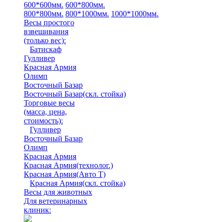
600*600мм.
600*800мм.
800*800мм.
800*1000мм.
1000*1000мм.
Весы простого
взвешивания
(только вес)
:
Батискаф
Гулливер
Красная Армия
Олимп
Восточный Базар
Восточный Базар(скл. стойка)
Торговые весы
(масса, цена,
стоимость)
:
Гулливер
Восточный Базар
Олимп
Красная Армия
Красная Армия(технолог.)
Красная Армия(Авто Т)
Красная Армия(скл. стойка)
Весы для животных
Для ветеринарных
клиник: