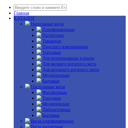
Главная
КАТАЛОГ
Напольные весы
Платформенные
Паллетные
Товарные
Простого взвешивания
Торговые
Для ветеринарных клиник
Для мелкого рогатого скота
Для крупного рогатого скота
Медицинские
Бытовые
Настольные весы
Фасовочные
Торговые
Медицинские
Лабораторные
Бытовые
Весы платформенные
Весы паллетные