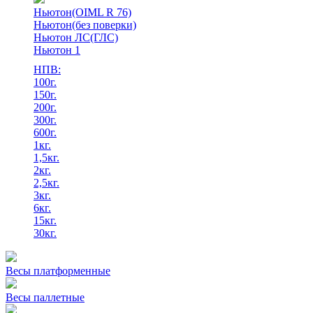
Ньютон(OIML R 76)
Ньютон(без поверки)
Ньютон ЛС(ГЛС)
Ньютон 1
НПВ:
100г.
150г.
200г.
300г.
600г.
1кг.
1,5кг.
2кг.
2,5кг.
3кг.
6кг.
15кг.
30кг.
Весы платформенные
Весы паллетные