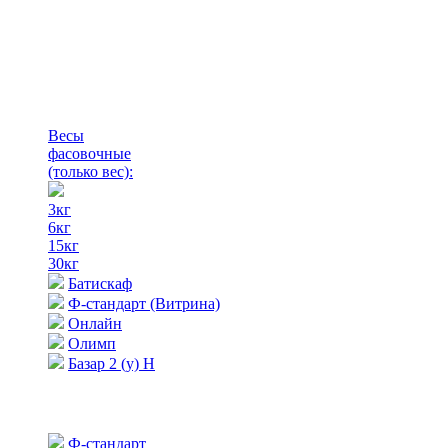
Весы
фасовочные
(только вес)
:
3кг
6кг
15кг
30кг
Батискаф
Ф-стандарт (Витрина)
Онлайн
Олимп
Базар 2 (у) Н
Ф-стандарт