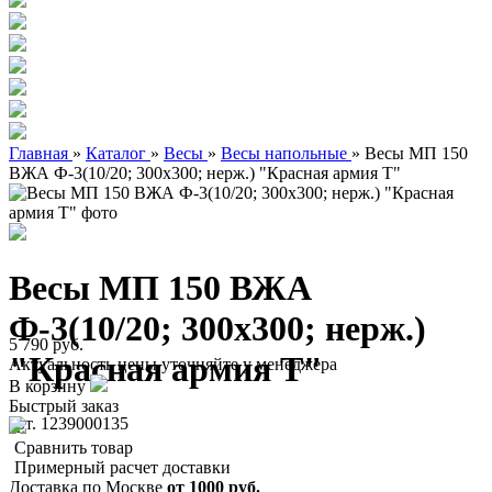
Главная
»
Каталог
»
Весы
»
Весы напольные
»
Весы МП 150
ВЖА Ф-3(10/20; 300х300; нерж.) "Красная армия Т"
Весы МП 150 ВЖА
Ф-3(10/20; 300х300; нерж.)
5 790 руб.
"Красная армия Т"
Актуальность цены уточняйте у менеджера
В корзину
Быстрый заказ
арт. 1239000135
Сравнить товар
Примерный расчет доставки
Доставка по Москве
от 1000 руб.