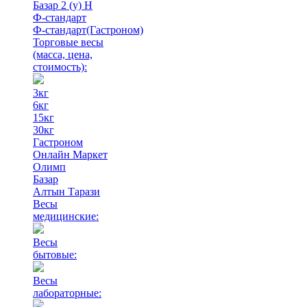
Базар 2 (у) Н
Ф-стандарт
Ф-стандарт(Гастроном)
Торговые весы
(масса, цена,
стоимость)
:
3кг
6кг
15кг
30кг
Гастроном
Онлайн Маркет
Олимп
Базар
Алтын Тарази
Весы
медицинские:
Весы
бытовые:
Весы
лабораторные: