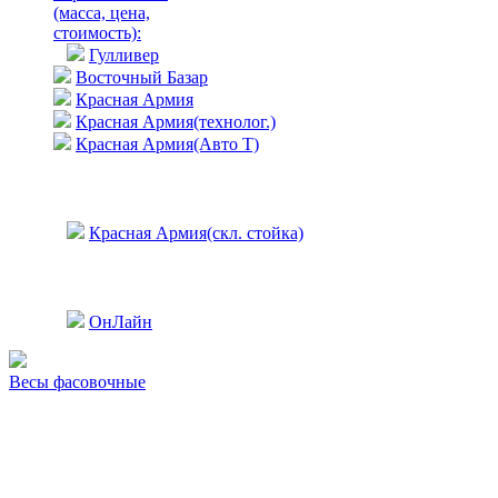
(масса, цена,
стоимость)
:
Гулливер
Восточный Базар
Красная Армия
Красная Армия(технолог.)
Красная Армия(Авто Т)
Красная Армия(скл. стойка)
ОнЛайн
Весы фасовочные