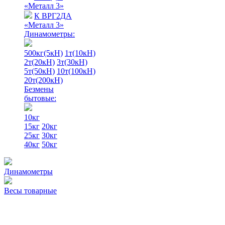
«Металл 3»
К ВРГ2ДА
«Металл 3»
Динамометры:
500кг(5кН)
1т(10кН)
2т(20кН)
3т(30кН)
5т(50кН)
10т(100кН)
20т(200кН)
Безмены
бытовые:
10кг
15кг
20кг
25кг
30кг
40кг
50кг
Динамометры
Весы товарные