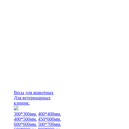
Весы для животных
Для ветеринарных
клиник:
300*300мм.
400*400мм.
400*500мм.
450*600мм.
600*600мм.
500*700мм.