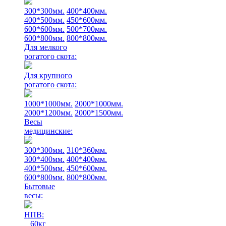
300*300мм.
400*400мм.
400*500мм.
450*600мм.
600*600мм.
500*700мм.
600*800мм.
800*800мм.
Для мелкого
рогатого скота:
Для крупного
рогатого скота:
1000*1000мм.
2000*1000мм.
2000*1200мм.
2000*1500мм.
Весы
медицинские:
300*300мм.
310*360мм.
300*400мм.
400*400мм.
400*500мм.
450*600мм.
600*800мм.
800*800мм.
Бытовые
весы:
НПВ:
60кг