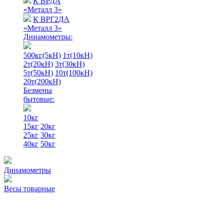
К ВРДА
«Металл 3»
К ВРГ2ДА
«Металл 3»
Динамометры:
500кг(5кН)
1т(10кН)
2т(20кН)
3т(30кН)
5т(50кН)
10т(100кН)
20т(200кН)
Безмены
бытовые:
10кг
15кг
20кг
25кг
30кг
40кг
50кг
Динамометры
Весы товарные