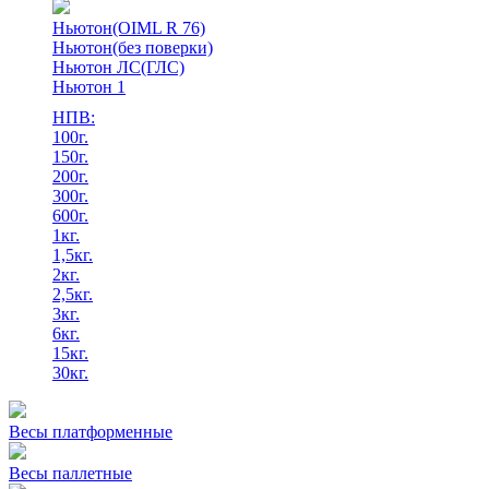
Ньютон(OIML R 76)
Ньютон(без поверки)
Ньютон ЛС(ГЛС)
Ньютон 1
НПВ:
100г.
150г.
200г.
300г.
600г.
1кг.
1,5кг.
2кг.
2,5кг.
3кг.
6кг.
15кг.
30кг.
Весы платформенные
Весы паллетные