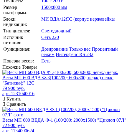
Точность:
100 г
200 г
Размер
1500х800 мм
платформы:
Блоки
МИ ВДА/12ЯС (корпус нержавейка)
индикации:
Тип дисплея:
Светодиодный
Источник
Сеть 220
питания:
Функционал:
Дозирование
Только вес
Процентный
режим
Интерфейс RS 232
Поверка весов:
Есть
Похожие
Товары
Весы МП 600 ВДА Ф-3(100/200; 600х800; нерж.) нерж.
"Батискаф" 12С
79 900 руб.
арт. 1231040016
Купить
Сравнить
Весы МП 600 ВЕДА Ф-1 (100/200; 2000х1500) "Циклоп 07Л"
72 900 руб.
арт. 1134000624