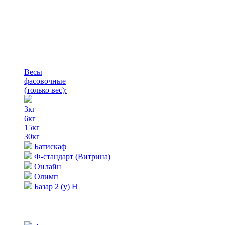
Весы
фасовочные
(только вес)
:
3кг
6кг
15кг
30кг
Батискаф
Ф-стандарт (Витрина)
Онлайн
Олимп
Базар 2 (у) Н