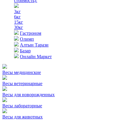
стоимость)
:
3кг
6кг
15кг
30кг
Гастроном
Олимп
Алтын Тарази
Базар
Онлайн Маркет
Весы медицинские
Весы ветеринарные
Весы для новорожденных
Весы лабораторные
Весы для животных