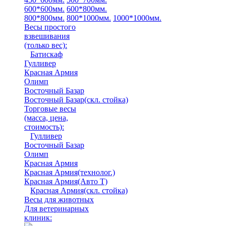
600*600мм.
600*800мм.
800*800мм.
800*1000мм.
1000*1000мм.
Весы простого
взвешивания
(только вес)
:
Батискаф
Гулливер
Красная Армия
Олимп
Восточный Базар
Восточный Базар(скл. стойка)
Торговые весы
(масса, цена,
стоимость)
:
Гулливер
Восточный Базар
Олимп
Красная Армия
Красная Армия(технолог.)
Красная Армия(Авто Т)
Красная Армия(скл. стойка)
Весы для животных
Для ветеринарных
клиник: