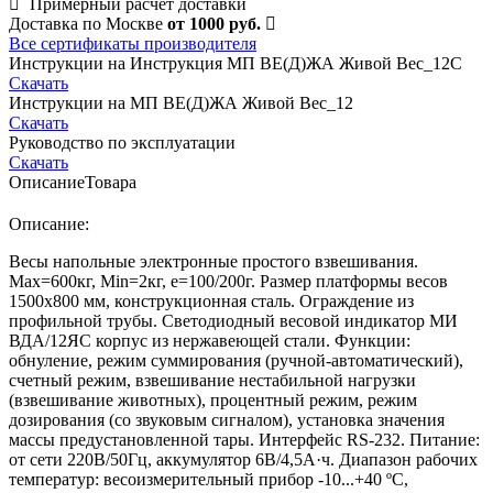
Примерный расчет доставки
Доставка по Москве
от 1000 руб.
Все сертификаты производителя
Инструкции на Инструкция МП ВE(Д)ЖА Живой Вес_12С
Скачать
Инструкции на МП ВЕ(Д)ЖА Живой Вес_12
Скачать
Руководство по эксплуатации
Скачать
Описание
Товара
Описание:
Весы напольные электронные простого взвешивания.
Мах=600кг, Min=2кг, е=100/200г. Размер платформы весов
1500х800 мм, конструкционная сталь. Ограждение из
профильной трубы. Светодиодный весовой индикатор МИ
ВДА/12ЯС корпус из нержавеющей стали. Функции:
обнуление, режим суммирования (ручной-автоматический),
счетный режим, взвешивание нестабильной нагрузки
(взвешивание животных), процентный режим, режим
дозирования (со звуковым сигналом), установка значения
массы предустановленной тары. Интерфейс RS-232. Питание:
от сети 220В/50Гц, аккумулятор 6В/4,5А·ч. Диапазон рабочих
температур: весоизмерительный прибор -10...+40 ºС,