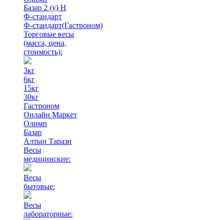
Базар 2 (у) Н
Ф-стандарт
Ф-стандарт(Гастроном)
Торговые весы
(масса, цена,
стоимость)
:
3кг
6кг
15кг
30кг
Гастроном
Онлайн Маркет
Олимп
Базар
Алтын Тарази
Весы
медицинские:
Весы
бытовые:
Весы
лабораторные: