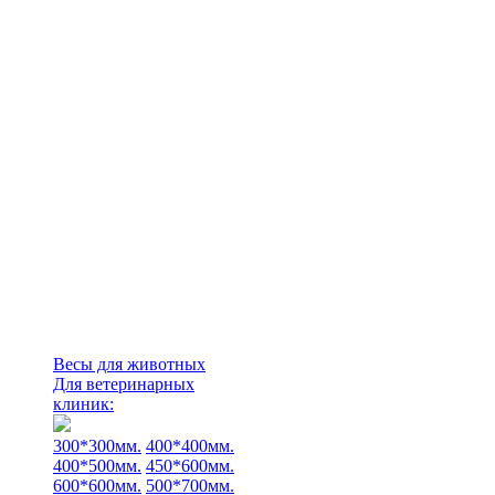
Весы для животных
Для ветеринарных
клиник:
300*300мм.
400*400мм.
400*500мм.
450*600мм.
600*600мм.
500*700мм.