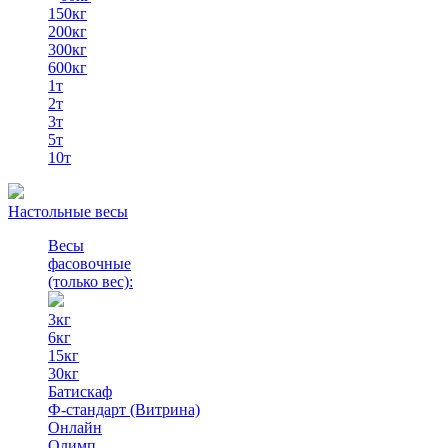
150кг
200кг
300кг
600кг
1т
2т
3т
5т
10т
Настольные весы
Весы
фасовочные
(только вес)
:
3кг
6кг
15кг
30кг
Батискаф
Ф-стандарт (Витрина)
Онлайн
Олимп