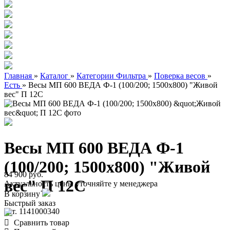
Главная
»
Каталог
»
Категории Фильтра
»
Поверка весов
»
Есть
»
Весы МП 600 ВЕДА Ф-1 (100/200; 1500х800) "Живой
вес" П 12С
Весы МП 600 ВЕДА Ф-1
(100/200; 1500х800) "Живой
84 900 руб.
вес" П 12С
Актуальность цены уточняйте у менеджера
В корзину
Быстрый заказ
арт. 1141000340
Сравнить товар