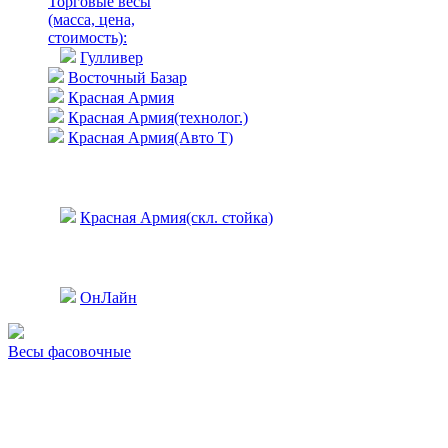
Торговые весы
(масса, цена,
стоимость)
:
Гулливер
Восточный Базар
Красная Армия
Красная Армия(технолог.)
Красная Армия(Авто Т)
Красная Армия(скл. стойка)
ОнЛайн
Весы фасовочные