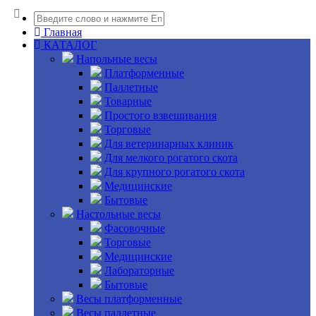
Главная
КАТАЛОГ
Напольные весы
Платформенные
Паллетные
Товарные
Простого взвешивания
Торговые
Для ветеринарных клиник
Для мелкого рогатого скота
Для крупного рогатого скота
Медицинские
Бытовые
Настольные весы
Фасовочные
Торговые
Медицинские
Лабораторные
Бытовые
Весы платформенные
Весы паллетные