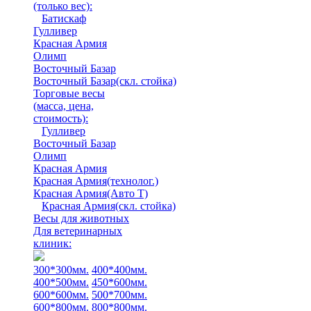
(только вес)
:
Батискаф
Гулливер
Красная Армия
Олимп
Восточный Базар
Восточный Базар(скл. стойка)
Торговые весы
(масса, цена,
стоимость)
:
Гулливер
Восточный Базар
Олимп
Красная Армия
Красная Армия(технолог.)
Красная Армия(Авто Т)
Красная Армия(скл. стойка)
Весы для животных
Для ветеринарных
клиник:
300*300мм.
400*400мм.
400*500мм.
450*600мм.
600*600мм.
500*700мм.
600*800мм.
800*800мм.