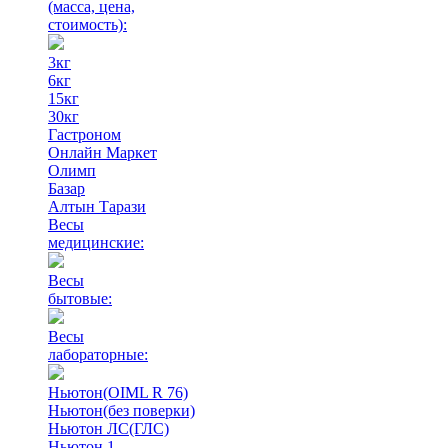
(масса, цена,
стоимость)
:
3кг
6кг
15кг
30кг
Гастроном
Онлайн Маркет
Олимп
Базар
Алтын Тарази
Весы
медицинские:
Весы
бытовые:
Весы
лабораторные:
Ньютон(OIML R 76)
Ньютон(без поверки)
Ньютон ЛС(ГЛС)
Ньютон 1