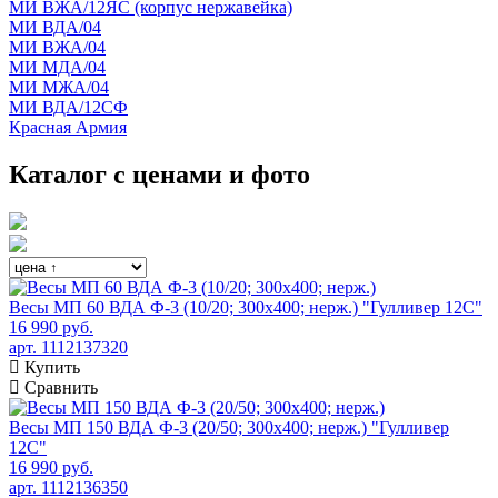
МИ ВЖА/12ЯС (корпус нержавейка)
МИ ВДА/04
МИ ВЖА/04
МИ МДА/04
МИ МЖА/04
МИ ВДА/12СФ
Красная Армия
Каталог с ценами и фото
Весы МП 60 ВДА Ф-3 (10/20; 300х400; нерж.) "Гулливер 12С"
16 990 руб.
арт. 1112137320
Купить
Сравнить
Весы МП 150 ВДА Ф-3 (20/50; 300х400; нерж.) "Гулливер
12С"
16 990 руб.
арт. 1112136350