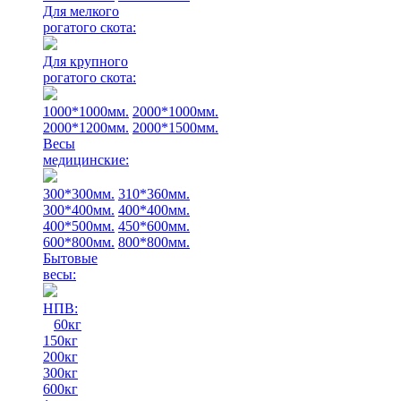
Для мелкого
рогатого скота:
Для крупного
рогатого скота:
1000*1000мм.
2000*1000мм.
2000*1200мм.
2000*1500мм.
Весы
медицинские:
300*300мм.
310*360мм.
300*400мм.
400*400мм.
400*500мм.
450*600мм.
600*800мм.
800*800мм.
Бытовые
весы:
НПВ:
60кг
150кг
200кг
300кг
600кг