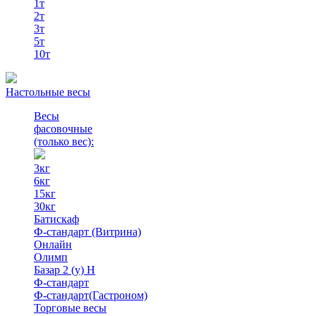
1т
2т
3т
5т
10т
Настольные весы
Весы
фасовочные
(только вес)
:
3кг
6кг
15кг
30кг
Батискаф
Ф-стандарт (Витрина)
Онлайн
Олимп
Базар 2 (у) Н
Ф-стандарт
Ф-стандарт(Гастроном)
Торговые весы