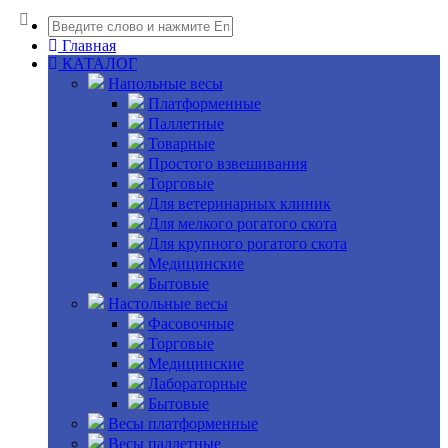
Главная
КАТАЛОГ
Напольные весы
Платформенные
Паллетные
Товарные
Простого взвешивания
Торговые
Для ветеринарных клиник
Для мелкого рогатого скота
Для крупного рогатого скота
Медицинские
Бытовые
Настольные весы
Фасовочные
Торговые
Медицинские
Лабораторные
Бытовые
Весы платформенные
Весы паллетные