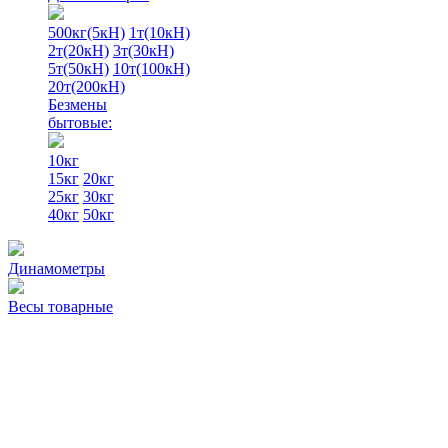
500кг(5кН)
1т(10кН)
2т(20кН)
3т(30кН)
5т(50кН)
10т(100кН)
20т(200кН)
Безмены
бытовые:
10кг
15кг
20кг
25кг
30кг
40кг
50кг
Динамометры
Весы товарные