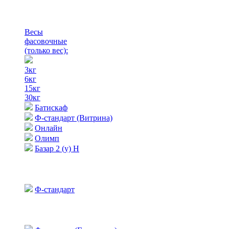
Весы
фасовочные
(только вес)
:
3кг
6кг
15кг
30кг
Батискаф
Ф-стандарт (Витрина)
Онлайн
Олимп
Базар 2 (у) Н
Ф-стандарт