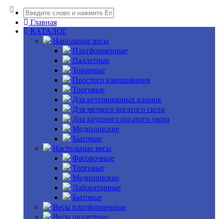
Главная
КАТАЛОГ
Напольные весы
Платформенные
Паллетные
Товарные
Простого взвешивания
Торговые
Для ветеринарных клиник
Для мелкого рогатого скота
Для крупного рогатого скота
Медицинские
Бытовые
Настольные весы
Фасовочные
Торговые
Медицинские
Лабораторные
Бытовые
Весы платформенные
Весы паллетные