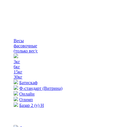
Весы
фасовочные
(только вес)
:
3кг
6кг
15кг
30кг
Батискаф
Ф-стандарт (Витрина)
Онлайн
Олимп
Базар 2 (у) Н