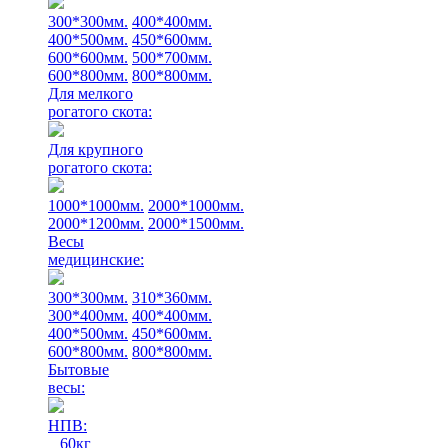
300*300мм.
400*400мм.
400*500мм.
450*600мм.
600*600мм.
500*700мм.
600*800мм.
800*800мм.
Для мелкого
рогатого скота:
Для крупного
рогатого скота:
1000*1000мм.
2000*1000мм.
2000*1200мм.
2000*1500мм.
Весы
медицинские:
300*300мм.
310*360мм.
300*400мм.
400*400мм.
400*500мм.
450*600мм.
600*800мм.
800*800мм.
Бытовые
весы:
НПВ:
60кг