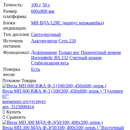
Точность:
100 г
50 г
Размер
600х800 мм
платформы:
Блоки
МИ ВДА/12ЯС (корпус нержавейка)
индикации:
Тип дисплея:
Светодиодный
Источник
Аккумулятор
Сеть 220
питания:
Функционал:
Дозирование
Только вес
Процентный режим
Интерфейс RS 232
Счетный режим
Стабилизация веса
Поверка
Есть
весов:
Похожие
Товары
Весы МП 600 ВЖА Ф-3 (100/200; 450х600; нерж.) "Гулливер
07"
временно отсутствует
арт. 3123000414
Купить
Сравнить
Весы МП 300 МДА Ф-3(50/100; 400х500; нерж.) "Восточный