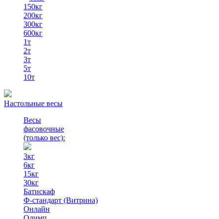
150кг
200кг
300кг
600кг
1т
2т
3т
5т
10т
Настольные весы
Весы
фасовочные
(только вес)
:
3кг
6кг
15кг
30кг
Батискаф
Ф-стандарт (Витрина)
Онлайн
Олимп