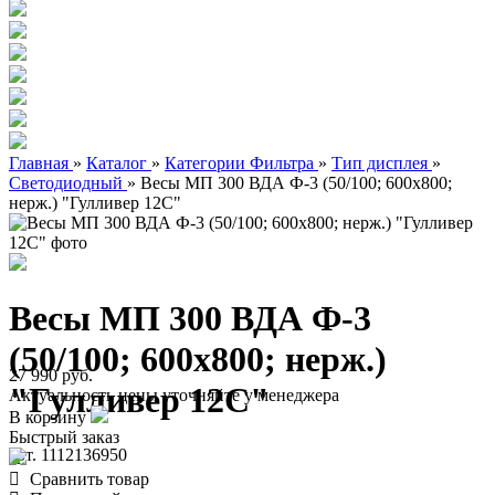
Главная
»
Каталог
»
Категории Фильтра
»
Тип дисплея
»
Светодиодный
»
Весы МП 300 ВДА Ф-3 (50/100; 600х800;
нерж.) "Гулливер 12С"
Весы МП 300 ВДА Ф-3
(50/100; 600х800; нерж.)
27 990 руб.
"Гулливер 12С"
Актуальность цены уточняйте у менеджера
В корзину
Быстрый заказ
арт. 1112136950
Сравнить товар