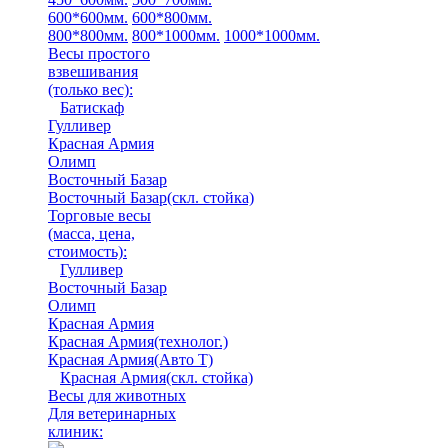
600*600мм.
600*800мм.
800*800мм.
800*1000мм.
1000*1000мм.
Весы простого
взвешивания
(только вес)
:
Батискаф
Гулливер
Красная Армия
Олимп
Восточный Базар
Восточный Базар(скл. стойка)
Торговые весы
(масса, цена,
стоимость)
:
Гулливер
Восточный Базар
Олимп
Красная Армия
Красная Армия(технолог.)
Красная Армия(Авто Т)
Красная Армия(скл. стойка)
Весы для животных
Для ветеринарных
клиник: