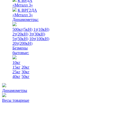
К ВРДА
«Металл 3»
К ВРГ2ДА
«Металл 3»
Динамометры:
500кг(5кН)
1т(10кН)
2т(20кН)
3т(30кН)
5т(50кН)
10т(100кН)
20т(200кН)
Безмены
бытовые:
10кг
15кг
20кг
25кг
30кг
40кг
50кг
Динамометры
Весы товарные