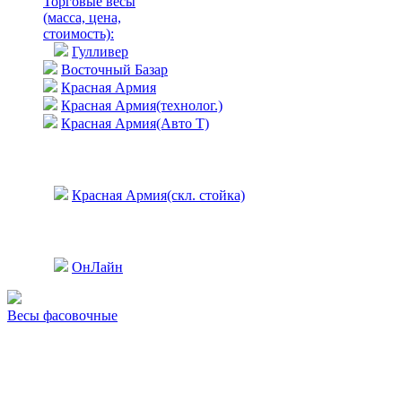
Торговые весы
(масса, цена,
стоимость)
:
Гулливер
Восточный Базар
Красная Армия
Красная Армия(технолог.)
Красная Армия(Авто Т)
Красная Армия(скл. стойка)
ОнЛайн
Весы фасовочные