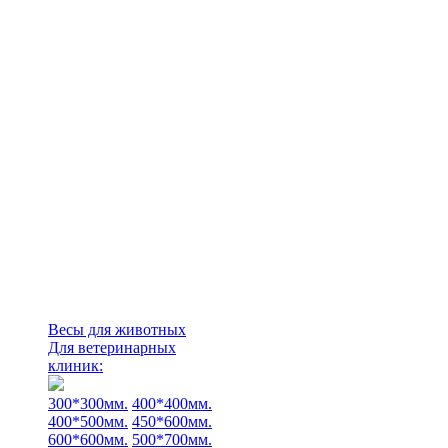
Весы для животных
Для ветеринарных
клиник:
300*300мм.
400*400мм.
400*500мм.
450*600мм.
600*600мм.
500*700мм.