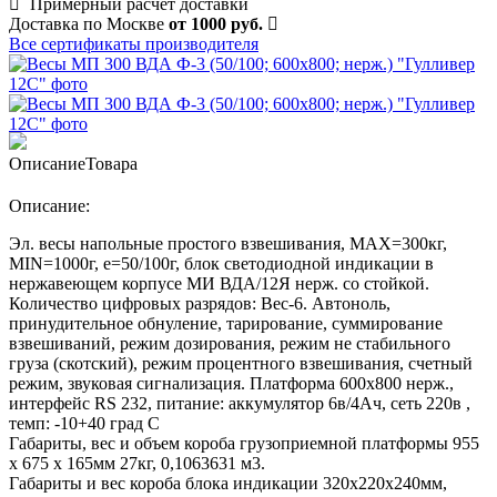
Примерный расчет доставки
Доставка по Москве
от 1000 руб.
Все сертификаты производителя
Описание
Товара
Описание:
Эл. весы напольные простого взвешивания, МАХ=300кг,
MIN=1000г, e=50/100г, блок светодиодной индикации в
нержавеющем корпусе МИ ВДА/12Я нерж. со стойкой.
Количество цифровых разрядов: Вес-6. Автоноль,
принудительное обнуление, тарирование, суммирование
взвешиваний, режим дозирования, режим не стабильного
груза (скотский), режим процентного взвешивания, счетный
режим, звуковая сигнализация. Платформа 600х800 нерж.,
интерфейс RS 232, питание: аккумулятор 6в/4Ач, сеть 220в ,
темп: -10+40 град С
Габариты, вес и объем короба грузоприемной платформы 955
х 675 х 165мм 27кг, 0,1063631 м3.
Габариты и вес короба блока индикации 320х220х240мм,