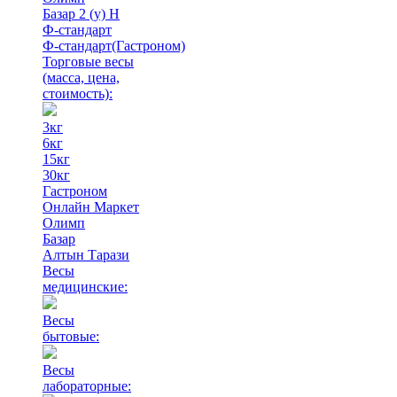
Базар 2 (у) Н
Ф-стандарт
Ф-стандарт(Гастроном)
Торговые весы
(масса, цена,
стоимость)
:
3кг
6кг
15кг
30кг
Гастроном
Онлайн Маркет
Олимп
Базар
Алтын Тарази
Весы
медицинские:
Весы
бытовые:
Весы
лабораторные: