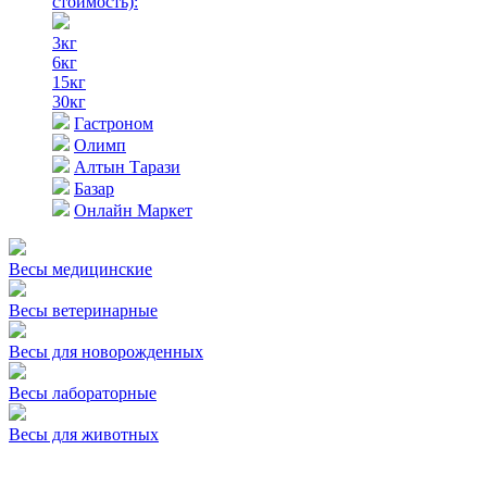
стоимость)
:
3кг
6кг
15кг
30кг
Гастроном
Олимп
Алтын Тарази
Базар
Онлайн Маркет
Весы медицинские
Весы ветеринарные
Весы для новорожденных
Весы лабораторные
Весы для животных