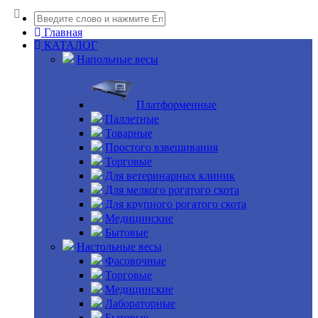
Главная
КАТАЛОГ
Напольные весы
Платформенные
Паллетные
Товарные
Простого взвешивания
Торговые
Для ветеринарных клиник
Для мелкого рогатого скота
Для крупного рогатого скота
Медицинские
Бытовые
Настольные весы
Фасовочные
Торговые
Медицинские
Лабораторные
Бытовые