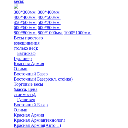
весы:
300*300мм.
300*400мм.
400*400мм.
400*500мм.
450*600мм.
500*700мм.
600*600мм.
600*800мм.
800*800мм.
800*1000мм.
1000*1000мм.
Весы простого
взвешивания
(только вес)
:
Батискаф
Гулливер
Красная Армия
Олимп
Восточный Базар
Восточный Базар(скл. стойка)
Торговые весы
(масса, цена,
стоимость)
:
Гулливер
Восточный Базар
Олимп
Красная Армия
Красная Армия(технолог.)
Красная Армия(Авто Т)