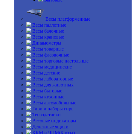
Весы платформенные
Весы паллетные
Весы балочные
Весы крановые
Динамометры
Весы товарные
Весы фасовочные
Весы торговые настольные
Весы медицинские
Весы детские
Весы лабораторные
Весы для животных
Весы бытовые
Весы кухонные
Весы автомобильные
Гири и наборы гирь
Тензодатчики
Весовые индикаторы
Денежные ящики
ККМ и ЧПМ(Кассы)