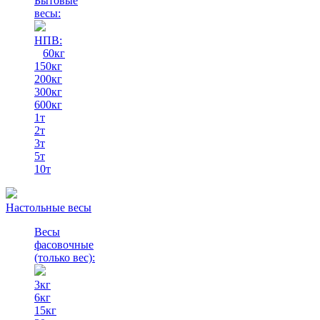
Бытовые
весы:
НПВ:
60кг
150кг
200кг
300кг
600кг
1т
2т
3т
5т
10т
Настольные весы
Весы
фасовочные
(только вес)
:
3кг
6кг
15кг