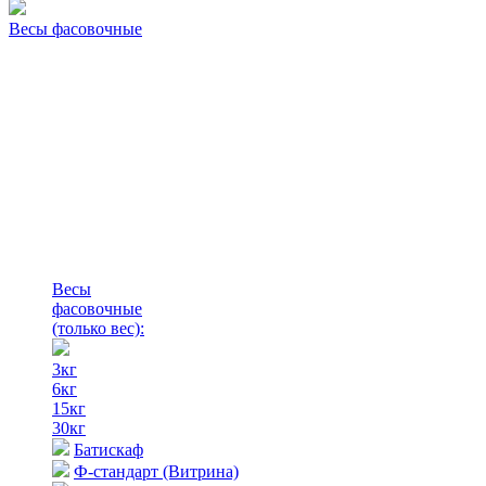
Весы фасовочные
Весы
фасовочные
(только вес)
:
3кг
6кг
15кг
30кг
Батискаф
Ф-стандарт (Витрина)