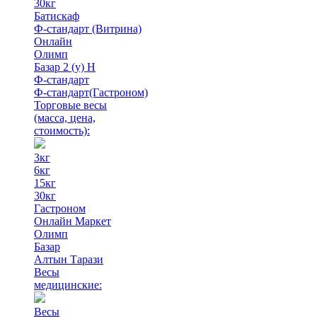
30кг
Батискаф
Ф-стандарт (Витрина)
Онлайн
Олимп
Базар 2 (у) Н
Ф-стандарт
Ф-стандарт(Гастроном)
Торговые весы
(масса, цена,
стоимость)
:
3кг
6кг
15кг
30кг
Гастроном
Онлайн Маркет
Олимп
Базар
Алтын Тарази
Весы
медицинские:
Весы