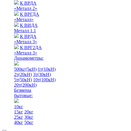
К ВРДА
«Металл 2»
К ВРГДА
«Металл»
К ВИДА
Металл 1.1
К ВРДА
«Металл 3»
К ВРГ2ДА
«Металл 3»
Динамометры:
500кг(5кН)
1т(10кН)
2т(20кН)
3т(30кН)
5т(50кН)
10т(100кН)
20т(200кН)
Безмены
бытовые:
10кг
15кг
20кг
25кг
30кг
40кг
50кг