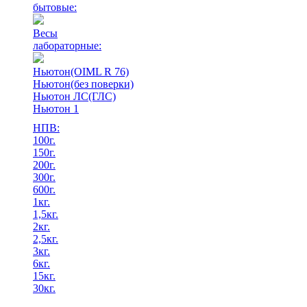
бытовые:
Весы
лабораторные:
Ньютон(OIML R 76)
Ньютон(без поверки)
Ньютон ЛС(ГЛС)
Ньютон 1
НПВ:
100г.
150г.
200г.
300г.
600г.
1кг.
1,5кг.
2кг.
2,5кг.
3кг.
6кг.
15кг.
30кг.