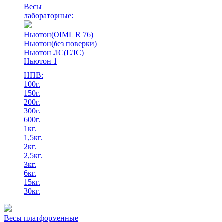
Весы
лабораторные:
Ньютон(OIML R 76)
Ньютон(без поверки)
Ньютон ЛС(ГЛС)
Ньютон 1
НПВ:
100г.
150г.
200г.
300г.
600г.
1кг.
1,5кг.
2кг.
2,5кг.
3кг.
6кг.
15кг.
30кг.
Весы платформенные