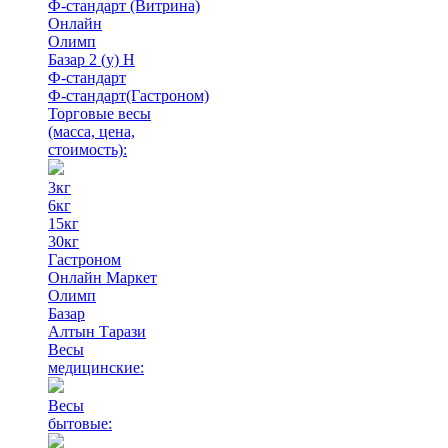
Ф-стандарт (Витрина)
Онлайн
Олимп
Базар 2 (у) Н
Ф-стандарт
Ф-стандарт(Гастроном)
Торговые весы
(масса, цена,
стоимость)
:
3кг
6кг
15кг
30кг
Гастроном
Онлайн Маркет
Олимп
Базар
Алтын Тарази
Весы
медицинские:
Весы
бытовые: