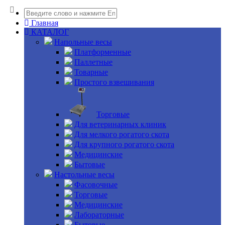
Главная
КАТАЛОГ
Напольные весы
Платформенные
Паллетные
Товарные
Простого взвешивания
Торговые
Для ветеринарных клиник
Для мелкого рогатого скота
Для крупного рогатого скота
Медицинские
Бытовые
Настольные весы
Фасовочные
Торговые
Медицинские
Лабораторные
Бытовые