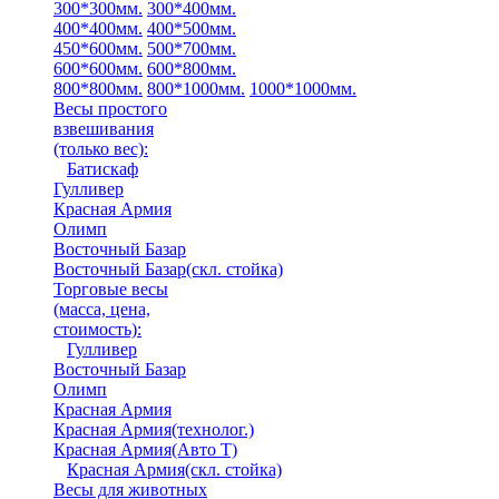
300*300мм.
300*400мм.
400*400мм.
400*500мм.
450*600мм.
500*700мм.
600*600мм.
600*800мм.
800*800мм.
800*1000мм.
1000*1000мм.
Весы простого
взвешивания
(только вес)
:
Батискаф
Гулливер
Красная Армия
Олимп
Восточный Базар
Восточный Базар(скл. стойка)
Торговые весы
(масса, цена,
стоимость)
:
Гулливер
Восточный Базар
Олимп
Красная Армия
Красная Армия(технолог.)
Красная Армия(Авто Т)
Красная Армия(скл. стойка)
Весы для животных