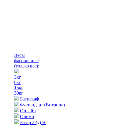
Весы
фасовочные
(только вес)
:
3кг
6кг
15кг
30кг
Батискаф
Ф-стандарт (Витрина)
Онлайн
Олимп
Базар 2 (у) Н