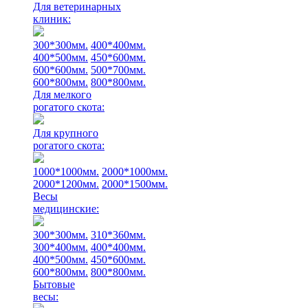
Для ветеринарных
клиник:
300*300мм.
400*400мм.
400*500мм.
450*600мм.
600*600мм.
500*700мм.
600*800мм.
800*800мм.
Для мелкого
рогатого скота:
Для крупного
рогатого скота:
1000*1000мм.
2000*1000мм.
2000*1200мм.
2000*1500мм.
Весы
медицинские:
300*300мм.
310*360мм.
300*400мм.
400*400мм.
400*500мм.
450*600мм.
600*800мм.
800*800мм.
Бытовые
весы: