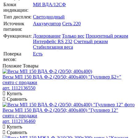
Блоки
МИ ВДА/12СФ
индикации:
Тип дисплея:
Светодиодный
Источник
Аккумулятор
Сеть 220
питания:
Функционал:
Дозирование
Только вес
Процентный режим
Интерфейс RS 232
Счетный режим
Стабилизация веса
Поверка
Есть
весов:
Похожие
Товары
Весы МП 150 ВДА Ф-2 (20/50; 400х400) "Гулливер Б2+"
снято с продажи
арт. 1112136550
Купить
Сравнить
Весы МП 150 ВДА Ф-2 (20/50; 400х400) "Гулливер 12"
снято с продажи
арт. 1112136460
Купить
Сравнить