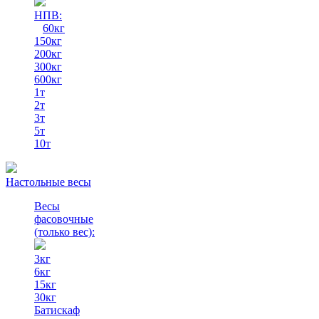
НПВ:
60кг
150кг
200кг
300кг
600кг
1т
2т
3т
5т
10т
Настольные весы
Весы
фасовочные
(только вес)
:
3кг
6кг
15кг
30кг
Батискаф