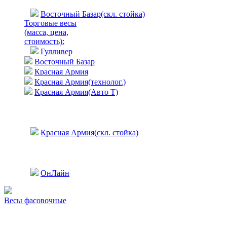
Восточный Базар(скл. стойка)
Торговые весы
(масса, цена,
стоимость)
:
Гулливер
Восточный Базар
Красная Армия
Красная Армия(технолог.)
Красная Армия(Авто Т)
Красная Армия(скл. стойка)
ОнЛайн
Весы фасовочные