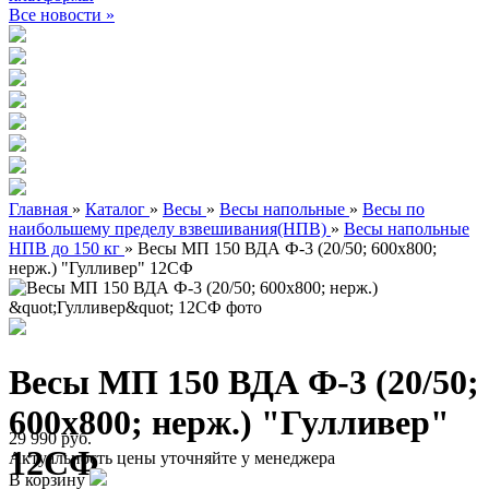
Все новости »
Главная
»
Каталог
»
Весы
»
Весы напольные
»
Весы по
наибольшему пределу взвешивания(НПВ)
»
Весы напольные
НПВ до 150 кг
»
Весы МП 150 ВДА Ф-3 (20/50; 600х800;
нерж.) "Гулливер" 12СФ
Весы МП 150 ВДА Ф-3 (20/50;
600х800; нерж.) "Гулливер"
29 990 руб.
12СФ
Актуальность цены уточняйте у менеджера
В корзину