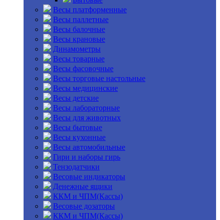
Весы платформенные
Весы паллетные
Весы балочные
Весы крановые
Динамометры
Весы товарные
Весы фасовочные
Весы торговые настольные
Весы медицинские
Весы детские
Весы лабораторные
Весы для животных
Весы бытовые
Весы кухонные
Весы автомобильные
Гири и наборы гирь
Тензодатчики
Весовые индикаторы
Денежные ящики
ККМ и ЧПМ(Кассы)
Весовые дозаторы
ККМ и ЧПМ(Кассы)