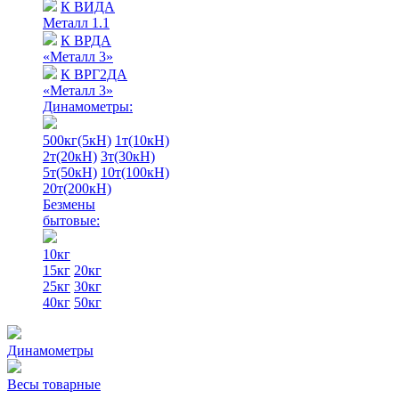
К ВИДА
Металл 1.1
К ВРДА
«Металл 3»
К ВРГ2ДА
«Металл 3»
Динамометры:
500кг(5кН)
1т(10кН)
2т(20кН)
3т(30кН)
5т(50кН)
10т(100кН)
20т(200кН)
Безмены
бытовые:
10кг
15кг
20кг
25кг
30кг
40кг
50кг
Динамометры
Весы товарные