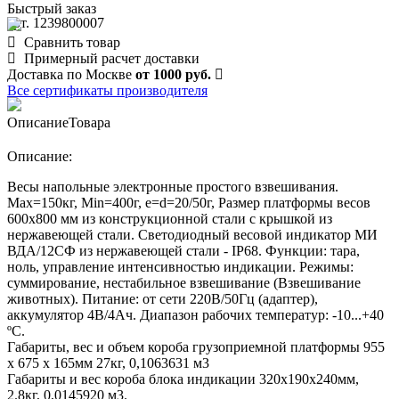
Быстрый заказ
арт. 1239800007
Сравнить товар
Примерный расчет доставки
Доставка по Москве
от 1000 руб.
Все сертификаты производителя
Описание
Товара
Описание:
Весы напольные электронные простого взвешивания.
Мах=150кг, Min=400г, е=d=20/50г, Размер платформы весов
600х800 мм из конструкционной стали с крышкой из
нержавеющей стали. Светодиодный весовой индикатор МИ
ВДА/12СФ из нержавеющей стали - IP68. Функции: тара,
ноль, управление интенсивностью индикации. Режимы:
суммирование, нестабильное взвешивание (Взвешивание
животных). Питание: от сети 220В/50Гц (адаптер),
аккумулятор 4В/4Ач. Диапазон рабочих температур: -10...+40
ºС.
Габариты, вес и объем короба грузоприемной платформы 955
х 675 х 165мм 27кг, 0,1063631 м3
Габариты и вес короба блока индикации 320х190х240мм,
2.8кг, 0,0145920 м3.