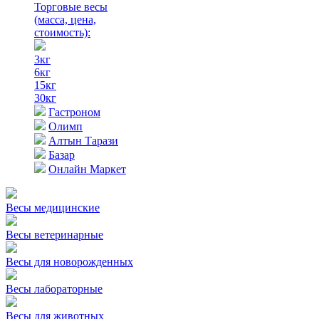
Торговые весы
(масса, цена,
стоимость)
:
3кг
6кг
15кг
30кг
Гастроном
Олимп
Алтын Тарази
Базар
Онлайн Маркет
Весы медицинские
Весы ветеринарные
Весы для новорожденных
Весы лабораторные
Весы для животных