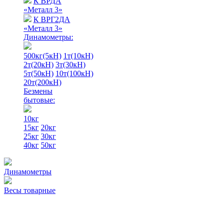
К ВРДА
«Металл 3»
К ВРГ2ДА
«Металл 3»
Динамометры:
500кг(5кН)
1т(10кН)
2т(20кН)
3т(30кН)
5т(50кН)
10т(100кН)
20т(200кН)
Безмены
бытовые:
10кг
15кг
20кг
25кг
30кг
40кг
50кг
Динамометры
Весы товарные