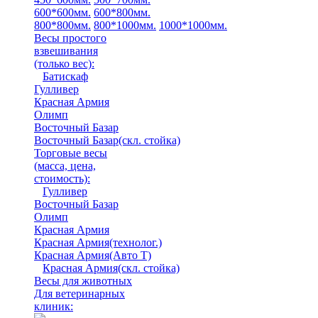
600*600мм.
600*800мм.
800*800мм.
800*1000мм.
1000*1000мм.
Весы простого
взвешивания
(только вес)
:
Батискаф
Гулливер
Красная Армия
Олимп
Восточный Базар
Восточный Базар(скл. стойка)
Торговые весы
(масса, цена,
стоимость)
:
Гулливер
Восточный Базар
Олимп
Красная Армия
Красная Армия(технолог.)
Красная Армия(Авто Т)
Красная Армия(скл. стойка)
Весы для животных
Для ветеринарных
клиник: