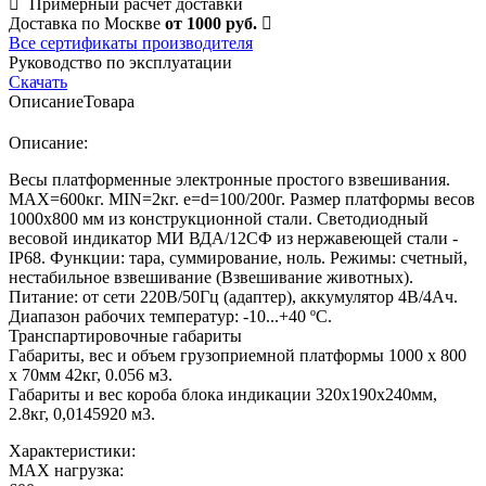
Примерный расчет доставки
Доставка по Москве
от 1000 руб.
Все сертификаты производителя
Руководство по эксплуатации
Скачать
Описание
Товара
Описание:
Весы платформенные электронные простого взвешивания.
MAX=600кг. MIN=2кг. e=d=100/200г. Размер платформы весов
1000х800 мм из конструкционной стали. Светодиодный
весовой индикатор МИ ВДА/12СФ из нержавеющей стали -
IP68. Функции: тара, суммирование, ноль. Режимы: счетный,
нестабильное взвешивание (Взвешивание животных).
Питание: от сети 220В/50Гц (адаптер), аккумулятор 4В/4Ач.
Диапазон рабочих температур: -10...+40 ºС.
Транспартировочные габариты
Габариты, вес и объем грузоприемной платформы 1000 х 800
х 70мм 42кг, 0.056 м3.
Габариты и вес короба блока индикации 320х190х240мм,
2.8кг, 0,0145920 м3.
Характеристики:
MAX нагрузка: