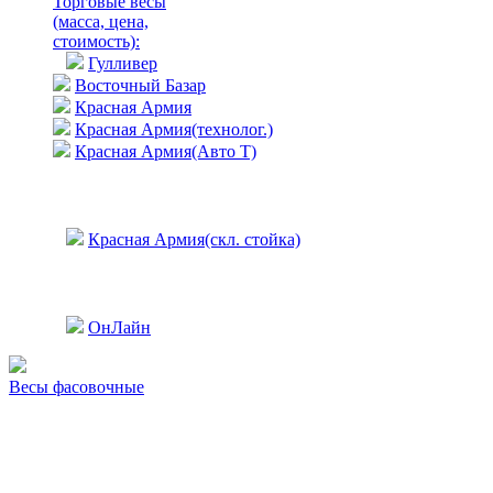
Торговые весы
(масса, цена,
стоимость)
:
Гулливер
Восточный Базар
Красная Армия
Красная Армия(технолог.)
Красная Армия(Авто Т)
Красная Армия(скл. стойка)
ОнЛайн
Весы фасовочные