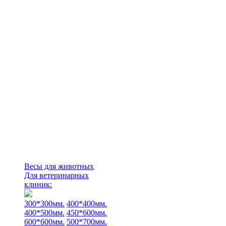
Весы для животных
Для ветеринарных
клиник:
300*300мм.
400*400мм.
400*500мм.
450*600мм.
600*600мм.
500*700мм.