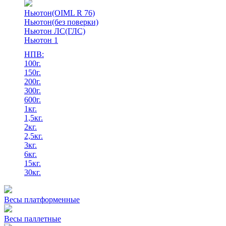
Ньютон(OIML R 76)
Ньютон(без поверки)
Ньютон ЛС(ГЛС)
Ньютон 1
НПВ:
100г.
150г.
200г.
300г.
600г.
1кг.
1,5кг.
2кг.
2,5кг.
3кг.
6кг.
15кг.
30кг.
Весы платформенные
Весы паллетные