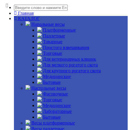
Главная
КАТАЛОГ
Напольные весы
Платформенные
Паллетные
Товарные
Простого взвешивания
Торговые
Для ветеринарных клиник
Для мелкого рогатого скота
Для крупного рогатого скота
Медицинские
Бытовые
Настольные весы
Фасовочные
Торговые
Медицинские
Лабораторные
Бытовые
Весы платформенные
Весы паллетные