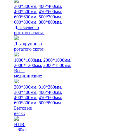
300*300мм.
400*400мм.
400*500мм.
450*600мм.
600*600мм.
500*700мм.
600*800мм.
800*800мм.
Для мелкого
рогатого скота:
Для крупного
рогатого скота:
1000*1000мм.
2000*1000мм.
2000*1200мм.
2000*1500мм.
Весы
медицинские:
300*300мм.
310*360мм.
300*400мм.
400*400мм.
400*500мм.
450*600мм.
600*800мм.
800*800мм.
Бытовые
весы:
НПВ:
60кг