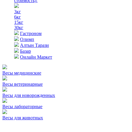
стоимость)
:
3кг
6кг
15кг
30кг
Гастроном
Олимп
Алтын Тарази
Базар
Онлайн Маркет
Весы медицинские
Весы ветеринарные
Весы для новорожденных
Весы лабораторные
Весы для животных