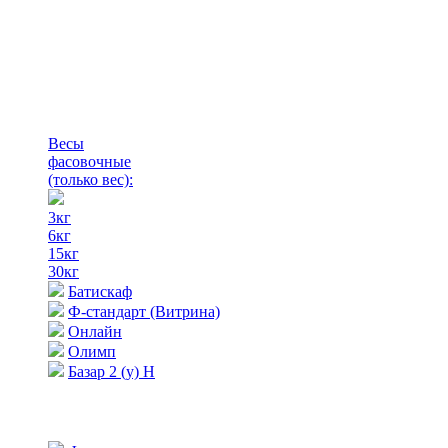
Весы
фасовочные
(только вес)
:
3кг
6кг
15кг
30кг
Батискаф
Ф-стандарт (Витрина)
Онлайн
Олимп
Базар 2 (у) Н