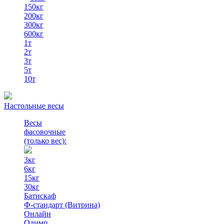
150кг
200кг
300кг
600кг
1т
2т
3т
5т
10т
Настольные весы
Весы
фасовочные
(только вес)
:
3кг
6кг
15кг
30кг
Батискаф
Ф-стандарт (Витрина)
Онлайн
Олимп