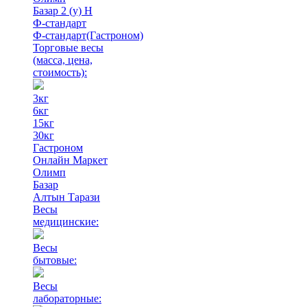
Базар 2 (у) Н
Ф-стандарт
Ф-стандарт(Гастроном)
Торговые весы
(масса, цена,
стоимость)
:
3кг
6кг
15кг
30кг
Гастроном
Онлайн Маркет
Олимп
Базар
Алтын Тарази
Весы
медицинские:
Весы
бытовые:
Весы
лабораторные: