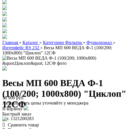
Главная
»
Каталог
»
Категории Фильтра
»
Функционал
»
Интерфейс RS 232
»
Весы МП 600 ВЕДА Ф-1 (100/200;
1000х800) "Циклоп" 12СФ
Весы МП 600 ВЕДА Ф-1
(100/200; 1000х800) "Циклоп"
38 900 руб.
12СФ
Актуальность цены уточняйте у менеджера
В корзину
Быстрый заказ
арт. 1321200283
Сравнить товар