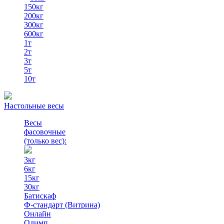
150кг
200кг
300кг
600кг
1т
2т
3т
5т
10т
Настольные весы
Весы
фасовочные
(только вес)
:
3кг
6кг
15кг
30кг
Батискаф
Ф-стандарт (Витрина)
Онлайн
Олимп