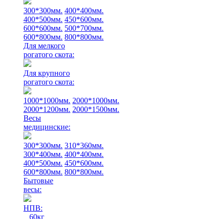
300*300мм.
400*400мм.
400*500мм.
450*600мм.
600*600мм.
500*700мм.
600*800мм.
800*800мм.
Для мелкого
рогатого скота:
Для крупного
рогатого скота:
1000*1000мм.
2000*1000мм.
2000*1200мм.
2000*1500мм.
Весы
медицинские:
300*300мм.
310*360мм.
300*400мм.
400*400мм.
400*500мм.
450*600мм.
600*800мм.
800*800мм.
Бытовые
весы:
НПВ:
60кг