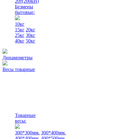
20т(200кН)
Безмены
бытовые:
10кг
15кг
20кг
25кг
30кг
40кг
50кг
Динамометры
Весы товарные
Товарные
весы:
300*300мм.
300*400мм.
400*400мм.
400*500мм.