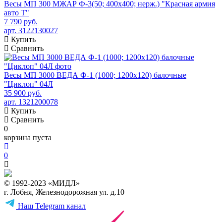
Весы МП 300 МЖАР Ф-3(50; 400х400; нерж.) "Красная армия
авто Т"
7 790 руб.
арт. 3122130027
Купить
Сравнить
Весы МП 3000 ВЕДА Ф-1 (1000; 1200х120) балочные
"Циклоп" 04Л
35 900 руб.
арт. 1321200078
Купить
Сравнить
0
корзина пуста
0
© 1992-2023 «МИДЛ»
г. Лобня, Железнодорожная ул. д.10
Наш Telegram канал