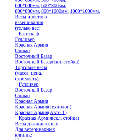
600*600мм.
600*800мм.
800*800мм.
800*1000мм.
1000*1000мм.
Весы простого
взвешивания
(только вес)
:
Батискаф
Гулливер
Красная Армия
Олимп
Восточный Базар
Восточный Базар(скл. стойка)
Торговые весы
(масса, цена,
стоимость)
:
Гулливер
Восточный Базар
Олимп
Красная Армия
Красная Армия(технолог.)
Красная Армия(Авто Т)
Красная Армия(скл. стойка)
Весы для животных
Для ветеринарных
клиник: