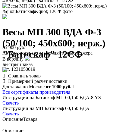
450х600; нерж.) "Батискаф" 12СФ
Весы МП 300 ВДА Ф-3
(50/100; 450х600; нерж.)
35 900 руб.
"Батискаф" 12СФ
Актуальность цены уточняйте у менеджера
В корзину
Быстрый заказ
арт. 1231050019
Сравнить товар
Примерный расчет доставки
Доставка по Москве
от 1000 руб.
Все сертификаты производителя
Инструкции на Батискаф МП 60,150 ВДА-8 YS
Скачать
Инструкции на МП Батискаф 60,150 ВДА
Скачать
Описание
Товара
Описание: