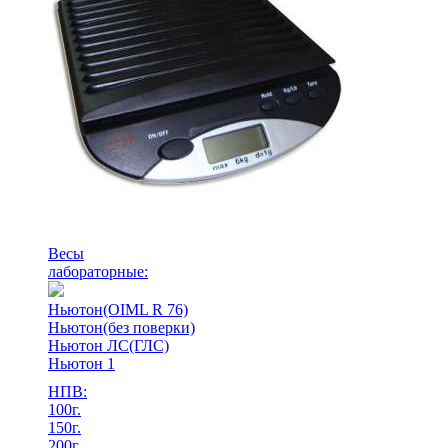
Весы
лабораторные:
Ньютон(OIML R 76)
Ньютон(без поверки)
Ньютон ЛС(ГЛС)
Ньютон 1
НПВ:
100г.
150г.
200г.