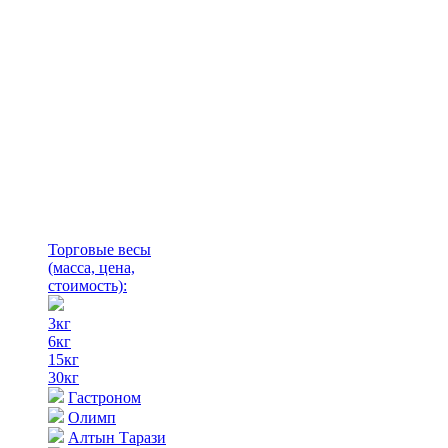
Торговые весы
(масса, цена,
стоимость)
:
3кг
6кг
15кг
30кг
Гастроном
Олимп
Алтын Тарази