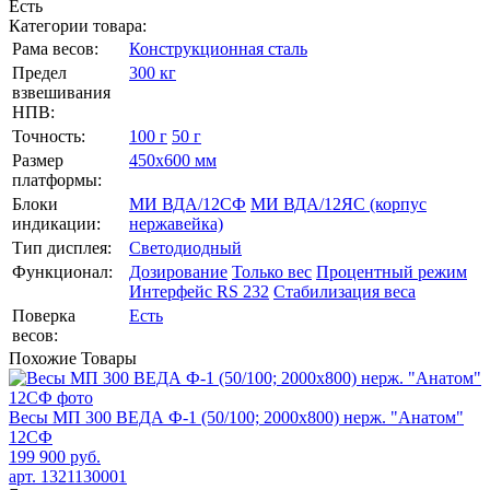
Есть
Категории товара:
Рама весов:
Конструкционная сталь
Предел
300 кг
взвешивания
НПВ:
Точность:
100 г
50 г
Размер
450х600 мм
платформы:
Блоки
МИ ВДА/12СФ
МИ ВДА/12ЯС (корпус
индикации:
нержавейка)
Тип дисплея:
Светодиодный
Функционал:
Дозирование
Только вес
Процентный режим
Интерфейс RS 232
Стабилизация веса
Поверка
Есть
весов:
Похожие
Товары
Весы МП 300 ВЕДА Ф-1 (50/100; 2000х800) нерж. "Анатом"
12СФ
199 900 руб.
арт. 1321130001