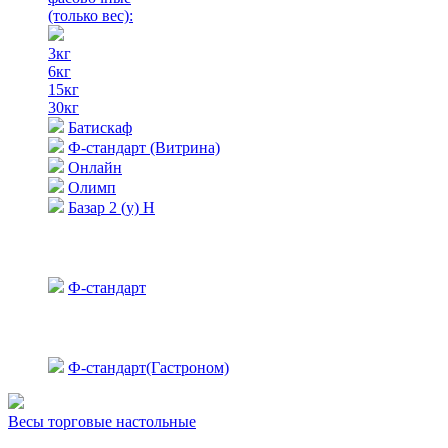
(только вес)
:
3кг
6кг
15кг
30кг
Батискаф
Ф-стандарт (Витрина)
Онлайн
Олимп
Базар 2 (у) Н
Ф-стандарт
Ф-стандарт(Гастроном)
Весы торговые настольные