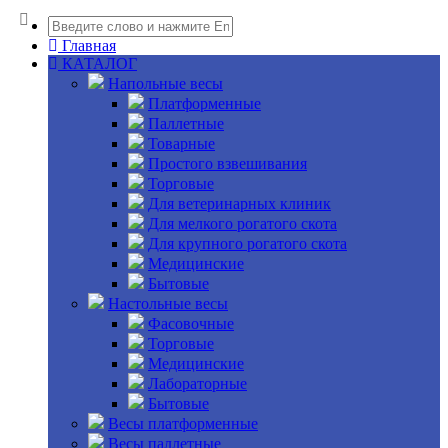
Главная
КАТАЛОГ
Напольные весы
Платформенные
Паллетные
Товарные
Простого взвешивания
Торговые
Для ветеринарных клиник
Для мелкого рогатого скота
Для крупного рогатого скота
Медицинские
Бытовые
Настольные весы
Фасовочные
Торговые
Медицинские
Лабораторные
Бытовые
Весы платформенные
Весы паллетные