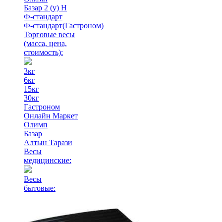
Базар 2 (у) Н
Ф-стандарт
Ф-стандарт(Гастроном)
Торговые весы
(масса, цена,
стоимость)
:
3кг
6кг
15кг
30кг
Гастроном
Онлайн Маркет
Олимп
Базар
Алтын Тарази
Весы
медицинские:
Весы
бытовые: