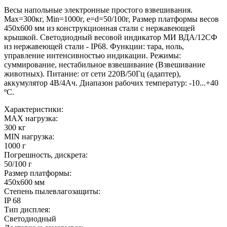
Весы напольные электронные простого взвешивания.
Мах=300кг, Min=1000г, е=d=50/100г, Размер платформы весов
450х600 мм из конструкционная стали с нержавеющей
крышкой. Светодиодный весовой индикатор МИ ВДА/12СФ
из нержавеющей стали - IP68. Функции: тара, ноль,
управление интенсивностью индикации. Режимы:
суммирование, нестабильное взвешивание (Взвешивание
животных). Питание: от сети 220В/50Гц (адаптер),
аккумулятор 4В/4Ач. Диапазон рабочих температур: -10...+40
ºС.
Характеристики:
MAX нагрузка:
300 кг
MIN нагрузка:
1000 г
Погрешность, дискрета:
50/100 г
Размер платформы:
450х600 мм
Степень пылевлагозащиты:
IP 68
Тип дисплея:
Светодиодный