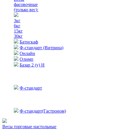
фасовочные
(только вес)
:
3кг
6кг
15кг
30кг
Батискаф
Ф-стандарт (Витрина)
Онлайн
Олимп
Базар 2 (у) Н
Ф-стандарт
Ф-стандарт(Гастроном)
Весы торговые настольные