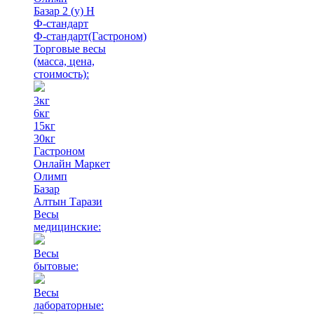
Базар 2 (у) Н
Ф-стандарт
Ф-стандарт(Гастроном)
Торговые весы
(масса, цена,
стоимость)
:
3кг
6кг
15кг
30кг
Гастроном
Онлайн Маркет
Олимп
Базар
Алтын Тарази
Весы
медицинские:
Весы
бытовые:
Весы
лабораторные: