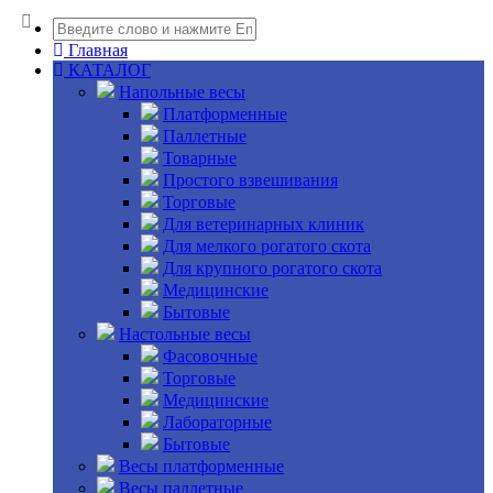
Главная
КАТАЛОГ
Напольные весы
Платформенные
Паллетные
Товарные
Простого взвешивания
Торговые
Для ветеринарных клиник
Для мелкого рогатого скота
Для крупного рогатого скота
Медицинские
Бытовые
Настольные весы
Фасовочные
Торговые
Медицинские
Лабораторные
Бытовые
Весы платформенные
Весы паллетные