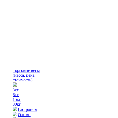
Торговые весы
(масса, цена,
стоимость)
:
3кг
6кг
15кг
30кг
Гастроном
Олимп