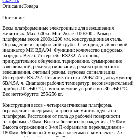
Скачать
Описание
Товара
Описание:
Весы платформенные электронные для взвешивания
животных. Мах=600кг. Min=2кг. е=100/200г. Размер
платформы весов 2000х1200 мм, конструкционная сталь.
Ограждение из профильной трубы. Светодиодный весовой
индикатор МИ ВДА/04. Функции: количество цифровых
разрядов: Вес-6. Интерфейс RS232. Автоноль,
принудительное обнуление, тарирование, суммирование
взвешиваний, режим дозирования, режим процентного
взвешивания, счетный режим, звуковая сигнализация.
Интерфейс RS-232. Питание: от сети 220В/50Гц, аккумулятор
6В/4,5А·ч. Диапазон рабочих температур: весоизмерительный
прибор -10...+40 ºС, грузоприемное устройство -30...+40 ºС.
Вес нетто/брутто: 255/256 кг.
Конструкция весов - четырехдатчиковая платформа,
ограждение с дверцами, встроенные минипандусы на
платформе. Расстояние от пола до рабочей поверхности
платформы - 90мм. Высота бокового ограждения - 1500мм.
Высота ограждения с 3-мя П-образными перекладинами -
1800мм. Мобильный модуль с колесами в комплекте - 2-х