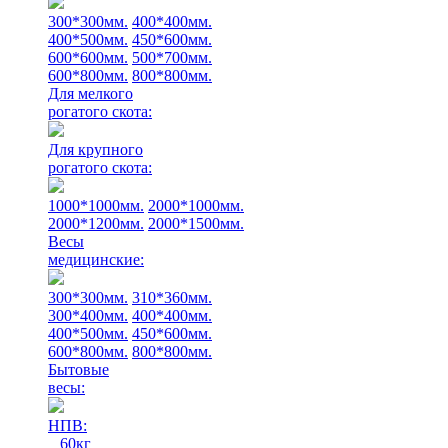
300*300мм.
400*400мм.
400*500мм.
450*600мм.
600*600мм.
500*700мм.
600*800мм.
800*800мм.
Для мелкого
рогатого скота:
Для крупного
рогатого скота:
1000*1000мм.
2000*1000мм.
2000*1200мм.
2000*1500мм.
Весы
медицинские:
300*300мм.
310*360мм.
300*400мм.
400*400мм.
400*500мм.
450*600мм.
600*800мм.
800*800мм.
Бытовые
весы:
НПВ:
60кг