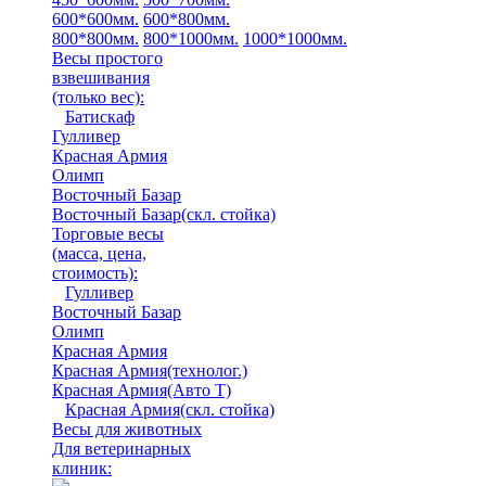
600*600мм.
600*800мм.
800*800мм.
800*1000мм.
1000*1000мм.
Весы простого
взвешивания
(только вес)
:
Батискаф
Гулливер
Красная Армия
Олимп
Восточный Базар
Восточный Базар(скл. стойка)
Торговые весы
(масса, цена,
стоимость)
:
Гулливер
Восточный Базар
Олимп
Красная Армия
Красная Армия(технолог.)
Красная Армия(Авто Т)
Красная Армия(скл. стойка)
Весы для животных
Для ветеринарных
клиник: