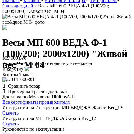
Главная
»
Каталог
»
Категории Фильтра
»
Тип дисплея
»
Светодиодный
»
Весы МП 600 ВЕДА Ф-1 (100/200;
2000х1200) "Живой вес" М 04
Весы МП 600 ВЕДА Ф-1
(100/200; 2000х1200) "Живой
109 900 руб.
вес" М 04
Актуальность цены уточняйте у менеджера
В корзину
Быстрый заказ
арт. 1141000301
Сравнить товар
Примерный расчет доставки
Доставка по Москве
от 1000 руб.
Все сертификаты производителя
Инструкции на Инструкция МП ВE(Д)ЖА Живой Вес_12С
Скачать
Инструкции на МП ВЕ(Д)ЖА Живой Вес_12
Скачать
Руководство по эксплуатации