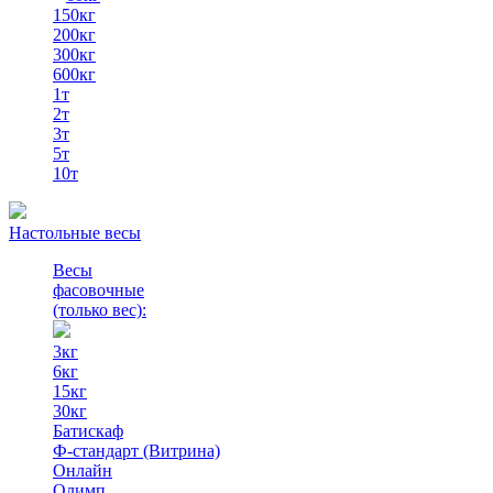
150кг
200кг
300кг
600кг
1т
2т
3т
5т
10т
Настольные весы
Весы
фасовочные
(только вес)
:
3кг
6кг
15кг
30кг
Батискаф
Ф-стандарт (Витрина)
Онлайн
Олимп