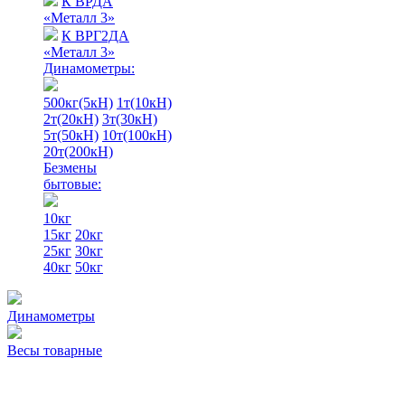
К ВРДА
«Металл 3»
К ВРГ2ДА
«Металл 3»
Динамометры:
500кг(5кН)
1т(10кН)
2т(20кН)
3т(30кН)
5т(50кН)
10т(100кН)
20т(200кН)
Безмены
бытовые:
10кг
15кг
20кг
25кг
30кг
40кг
50кг
Динамометры
Весы товарные