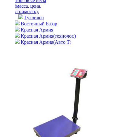
Торговые весы
(масса, цена,
стоимость)
:
Гулливер
Восточный Базар
Красная Армия
Красная Армия(технолог.)
Красная Армия(Авто Т)