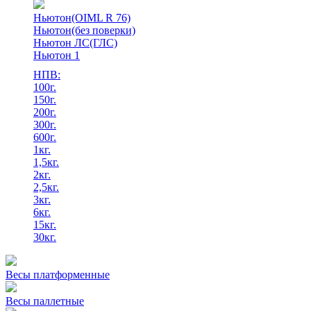
Ньютон(OIML R 76)
Ньютон(без поверки)
Ньютон ЛС(ГЛС)
Ньютон 1
НПВ:
100г.
150г.
200г.
300г.
600г.
1кг.
1,5кг.
2кг.
2,5кг.
3кг.
6кг.
15кг.
30кг.
Весы платформенные
Весы паллетные