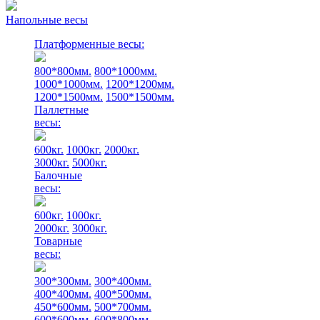
Напольные весы
Платформенные весы:
800*800мм.
800*1000мм.
1000*1000мм.
1200*1200мм.
1200*1500мм.
1500*1500мм.
Паллетные
весы:
600кг.
1000кг.
2000кг.
3000кг.
5000кг.
Балочные
весы:
600кг.
1000кг.
2000кг.
3000кг.
Товарные
весы:
300*300мм.
300*400мм.
400*400мм.
400*500мм.
450*600мм.
500*700мм.
600*600мм.
600*800мм.