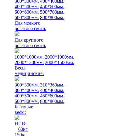
300*300мм.
400*400мм.
400*500мм.
450*600мм.
600*600мм.
500*700мм.
600*800мм.
800*800мм.
Для мелкого
рогатого скота:
Для крупного
рогатого скота:
1000*1000мм.
2000*1000мм.
2000*1200мм.
2000*1500мм.
Весы
медицинские:
300*300мм.
310*360мм.
300*400мм.
400*400мм.
400*500мм.
450*600мм.
600*800мм.
800*800мм.
Бытовые
весы:
НПВ:
60кг
150кг