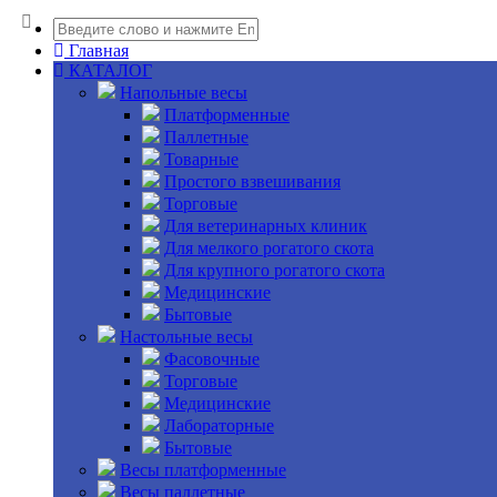
Главная
КАТАЛОГ
Напольные весы
Платформенные
Паллетные
Товарные
Простого взвешивания
Торговые
Для ветеринарных клиник
Для мелкого рогатого скота
Для крупного рогатого скота
Медицинские
Бытовые
Настольные весы
Фасовочные
Торговые
Медицинские
Лабораторные
Бытовые
Весы платформенные
Весы паллетные