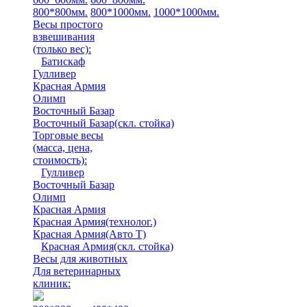
800*800мм.
800*1000мм.
1000*1000мм.
Весы простого
взвешивания
(только вес)
:
Батискаф
Гулливер
Красная Армия
Олимп
Восточный Базар
Восточный Базар(скл. стойка)
Торговые весы
(масса, цена,
стоимость)
:
Гулливер
Восточный Базар
Олимп
Красная Армия
Красная Армия(технолог.)
Красная Армия(Авто Т)
Красная Армия(скл. стойка)
Весы для животных
Для ветеринарных
клиник: