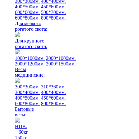
300*300мм.
400*400мм.
400*500мм.
450*600мм.
600*600мм.
500*700мм.
600*800мм.
800*800мм.
Для мелкого
рогатого скота:
Для крупного
рогатого скота:
1000*1000мм.
2000*1000мм.
2000*1200мм.
2000*1500мм.
Весы
медицинские:
300*300мм.
310*360мм.
300*400мм.
400*400мм.
400*500мм.
450*600мм.
600*800мм.
800*800мм.
Бытовые
весы:
НПВ:
60кг
150кг