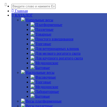
Главная
КАТАЛОГ
Напольные весы
Платформенные
Паллетные
Товарные
Простого взвешивания
Торговые
Для ветеринарных клиник
Для мелкого рогатого скота
Для крупного рогатого скота
Медицинские
Бытовые
Настольные весы
Фасовочные
Торговые
Медицинские
Лабораторные
Бытовые
Весы платформенные
Весы паллетные