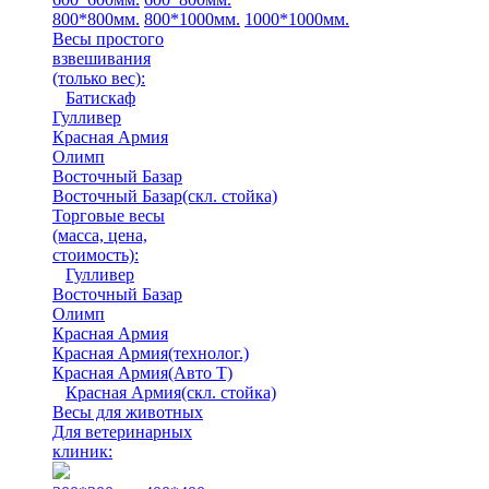
800*800мм.
800*1000мм.
1000*1000мм.
Весы простого
взвешивания
(только вес)
:
Батискаф
Гулливер
Красная Армия
Олимп
Восточный Базар
Восточный Базар(скл. стойка)
Торговые весы
(масса, цена,
стоимость)
:
Гулливер
Восточный Базар
Олимп
Красная Армия
Красная Армия(технолог.)
Красная Армия(Авто Т)
Красная Армия(скл. стойка)
Весы для животных
Для ветеринарных
клиник: