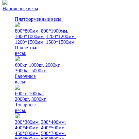
Напольные весы
Платформенные весы:
800*800мм.
800*1000мм.
1000*1000мм.
1200*1200мм.
1200*1500мм.
1500*1500мм.
Паллетные
весы:
600кг.
1000кг.
2000кг.
3000кг.
5000кг.
Балочные
весы:
600кг.
1000кг.
2000кг.
3000кг.
Товарные
весы:
300*300мм.
300*400мм.
400*400мм.
400*500мм.
450*600мм.
500*700мм.
600*600мм.
600*800мм.