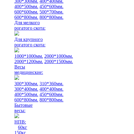
300*300мм.
400*400мм.
400*500мм.
450*600мм.
600*600мм.
500*700мм.
600*800мм.
800*800мм.
Для мелкого
рогатого скота:
Для крупного
рогатого скота:
1000*1000мм.
2000*1000мм.
2000*1200мм.
2000*1500мм.
Весы
медицинские:
300*300мм.
310*360мм.
300*400мм.
400*400мм.
400*500мм.
450*600мм.
600*800мм.
800*800мм.
Бытовые
весы:
НПВ:
60кг
150кг