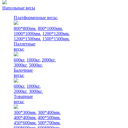
Напольные весы
Платформенные весы:
800*800мм.
800*1000мм.
1000*1000мм.
1200*1200мм.
1200*1500мм.
1500*1500мм.
Паллетные
весы:
600кг.
1000кг.
2000кг.
3000кг.
5000кг.
Балочные
весы:
600кг.
1000кг.
2000кг.
3000кг.
Товарные
весы:
300*300мм.
300*400мм.
400*400мм.
400*500мм.
450*600мм.
500*700мм.
600*600мм.
600*800мм.