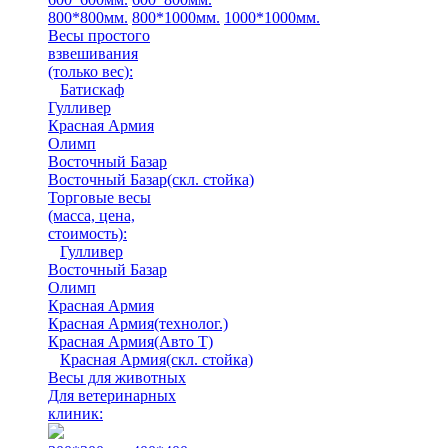
800*800мм.
800*1000мм.
1000*1000мм.
Весы простого
взвешивания
(только вес)
:
Батискаф
Гулливер
Красная Армия
Олимп
Восточный Базар
Восточный Базар(скл. стойка)
Торговые весы
(масса, цена,
стоимость)
:
Гулливер
Восточный Базар
Олимп
Красная Армия
Красная Армия(технолог.)
Красная Армия(Авто Т)
Красная Армия(скл. стойка)
Весы для животных
Для ветеринарных
клиник: