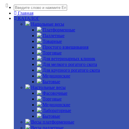
Главная
КАТАЛОГ
Напольные весы
Платформенные
Паллетные
Товарные
Простого взвешивания
Торговые
Для ветеринарных клиник
Для мелкого рогатого скота
Для крупного рогатого скота
Медицинские
Бытовые
Настольные весы
Фасовочные
Торговые
Медицинские
Лабораторные
Бытовые
Весы платформенные
Весы паллетные