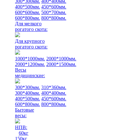
300*300мм.
400*400мм.
400*500мм.
450*600мм.
600*600мм.
500*700мм.
600*800мм.
800*800мм.
Для мелкого
рогатого скота:
Для крупного
рогатого скота:
1000*1000мм.
2000*1000мм.
2000*1200мм.
2000*1500мм.
Весы
медицинские:
300*300мм.
310*360мм.
300*400мм.
400*400мм.
400*500мм.
450*600мм.
600*800мм.
800*800мм.
Бытовые
весы:
НПВ:
60кг
150кг