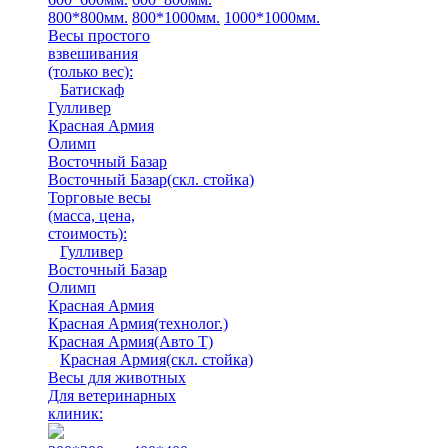
800*800мм.
800*1000мм.
1000*1000мм.
Весы простого
взвешивания
(только вес)
:
Батискаф
Гулливер
Красная Армия
Олимп
Восточный Базар
Восточный Базар(скл. стойка)
Торговые весы
(масса, цена,
стоимость)
:
Гулливер
Восточный Базар
Олимп
Красная Армия
Красная Армия(технолог.)
Красная Армия(Авто Т)
Красная Армия(скл. стойка)
Весы для животных
Для ветеринарных
клиник: