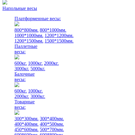
Напольные весы
Платформенные весы:
800*800мм.
800*1000мм.
1000*1000мм.
1200*1200мм.
1200*1500мм.
1500*1500мм.
Паллетные
весы:
600кг.
1000кг.
2000кг.
3000кг.
5000кг.
Балочные
весы:
600кг.
1000кг.
2000кг.
3000кг.
Товарные
весы:
300*300мм.
300*400мм.
400*400мм.
400*500мм.
450*600мм.
500*700мм.
600*600мм.
600*800мм.