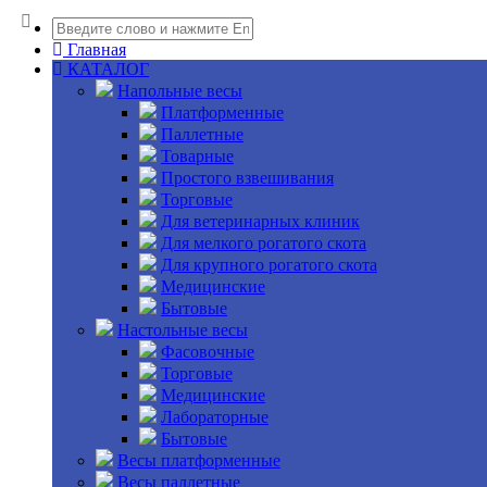
Главная
КАТАЛОГ
Напольные весы
Платформенные
Паллетные
Товарные
Простого взвешивания
Торговые
Для ветеринарных клиник
Для мелкого рогатого скота
Для крупного рогатого скота
Медицинские
Бытовые
Настольные весы
Фасовочные
Торговые
Медицинские
Лабораторные
Бытовые
Весы платформенные
Весы паллетные