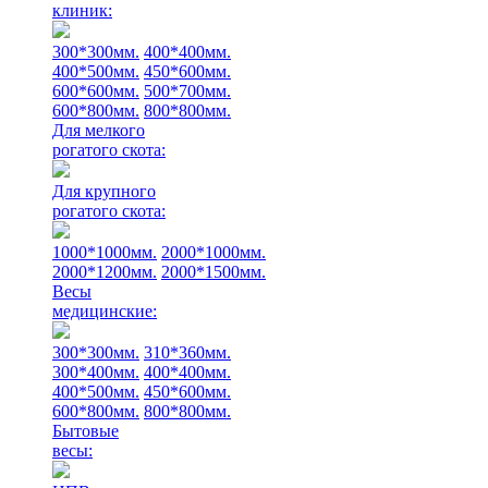
клиник:
300*300мм.
400*400мм.
400*500мм.
450*600мм.
600*600мм.
500*700мм.
600*800мм.
800*800мм.
Для мелкого
рогатого скота:
Для крупного
рогатого скота:
1000*1000мм.
2000*1000мм.
2000*1200мм.
2000*1500мм.
Весы
медицинские:
300*300мм.
310*360мм.
300*400мм.
400*400мм.
400*500мм.
450*600мм.
600*800мм.
800*800мм.
Бытовые
весы: