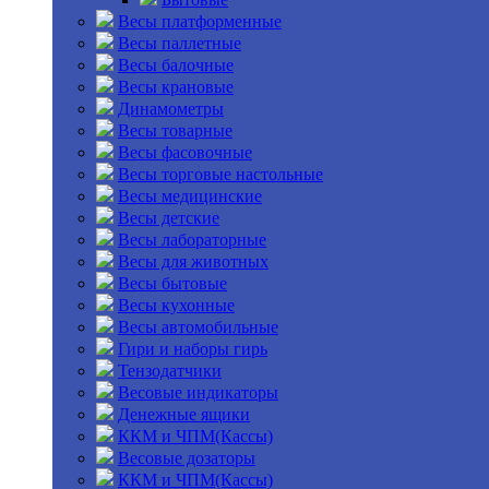
Весы платформенные
Весы паллетные
Весы балочные
Весы крановые
Динамометры
Весы товарные
Весы фасовочные
Весы торговые настольные
Весы медицинские
Весы детские
Весы лабораторные
Весы для животных
Весы бытовые
Весы кухонные
Весы автомобильные
Гири и наборы гирь
Тензодатчики
Весовые индикаторы
Денежные ящики
ККМ и ЧПМ(Кассы)
Весовые дозаторы
ККМ и ЧПМ(Кассы)