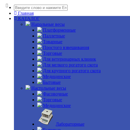
Главная
КАТАЛОГ
Напольные весы
Платформенные
Паллетные
Товарные
Простого взвешивания
Торговые
Для ветеринарных клиник
Для мелкого рогатого скота
Для крупного рогатого скота
Медицинские
Бытовые
Настольные весы
Фасовочные
Торговые
Медицинские
Лабораторные
Бытовые