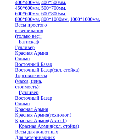
400*400мм.
400*500мм.
450*600мм.
500*700мм.
600*600мм.
600*800мм.
800*800мм.
800*1000мм.
1000*1000мм.
Весы простого
взвешивания
(только вес)
:
Батискаф
Гулливер
Красная Армия
Олимп
Восточный Базар
Восточный Базар(скл. стойка)
Торговые весы
(масса, цена,
стоимость)
:
Гулливер
Восточный Базар
Олимп
Красная Армия
Красная Армия(технолог.)
Красная Армия(Авто Т)
Красная Армия(скл. стойка)
Весы для животных
Для ветеринарных