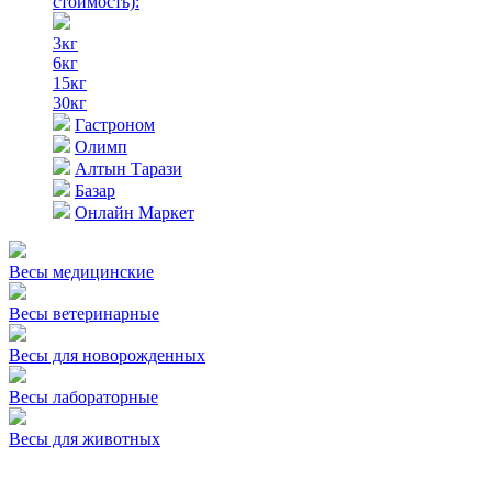
стоимость)
:
3кг
6кг
15кг
30кг
Гастроном
Олимп
Алтын Тарази
Базар
Онлайн Маркет
Весы медицинские
Весы ветеринарные
Весы для новорожденных
Весы лабораторные
Весы для животных