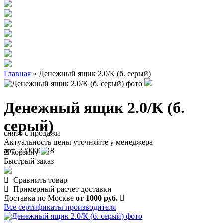
Главная
»
Денежный ящик 2.0/К (б. серый)
Денежный ящик 2.0/К (б.
серый)
снято с продажи
Актуальность цены уточняйте у менеджера
арт. 220000018
В корзину
Быстрый заказ
Сравнить товар
Примерный расчет доставки
Доставка по Москве
от 1000 руб.
Все сертификаты производителя