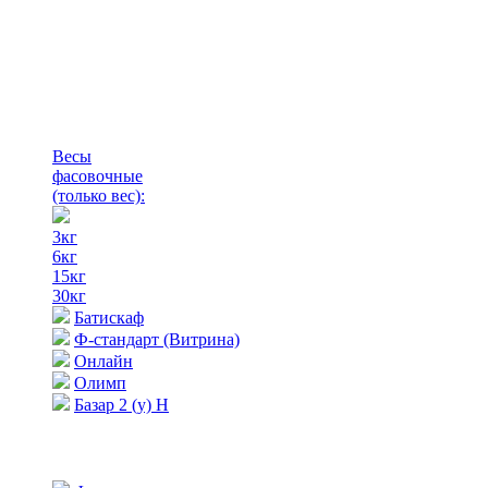
Весы
фасовочные
(только вес)
:
3кг
6кг
15кг
30кг
Батискаф
Ф-стандарт (Витрина)
Онлайн
Олимп
Базар 2 (у) Н