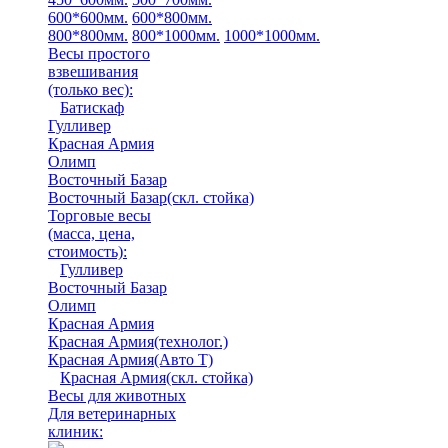
600*600мм.
600*800мм.
800*800мм.
800*1000мм.
1000*1000мм.
Весы простого
взвешивания
(только вес)
:
Батискаф
Гулливер
Красная Армия
Олимп
Восточный Базар
Восточный Базар(скл. стойка)
Торговые весы
(масса, цена,
стоимость)
:
Гулливер
Восточный Базар
Олимп
Красная Армия
Красная Армия(технолог.)
Красная Армия(Авто Т)
Красная Армия(скл. стойка)
Весы для животных
Для ветеринарных
клиник: