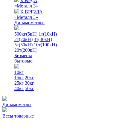
К ВРДА
«Металл 3»
К ВРГ2ДА
«Металл 3»
Динамометры:
500кг(5кН)
1т(10кН)
2т(20кН)
3т(30кН)
5т(50кН)
10т(100кН)
20т(200кН)
Безмены
бытовые:
10кг
15кг
20кг
25кг
30кг
40кг
50кг
Динамометры
Весы товарные