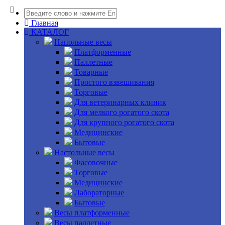
Главная
КАТАЛОГ
Напольные весы
Платформенные
Паллетные
Товарные
Простого взвешивания
Торговые
Для ветеринарных клиник
Для мелкого рогатого скота
Для крупного рогатого скота
Медицинские
Бытовые
Настольные весы
Фасовочные
Торговые
Медицинские
Лабораторные
Бытовые
Весы платформенные
Весы паллетные