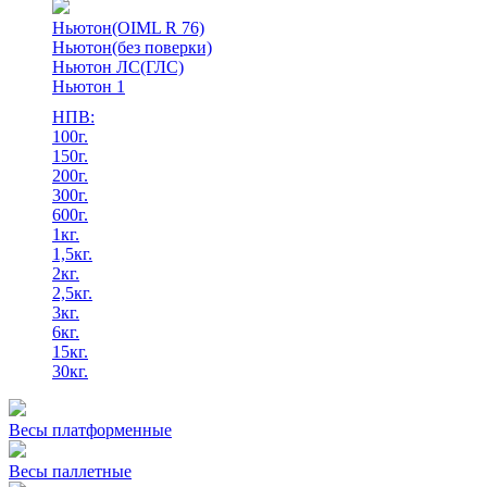
Ньютон(OIML R 76)
Ньютон(без поверки)
Ньютон ЛС(ГЛС)
Ньютон 1
НПВ:
100г.
150г.
200г.
300г.
600г.
1кг.
1,5кг.
2кг.
2,5кг.
3кг.
6кг.
15кг.
30кг.
Весы платформенные
Весы паллетные