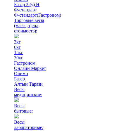
Базар 2 (у) Н
Ф-стандарт
Ф-стандарт(Гастроном)
Торговые весы
(масса, цена,
стоимость)
:
3кг
6кг
15кг
30кг
Гастроном
Онлайн Маркет
Олимп
Базар
Алтын Тарази
Весы
медицинские:
Весы
бытовые:
Весы
лабораторные: