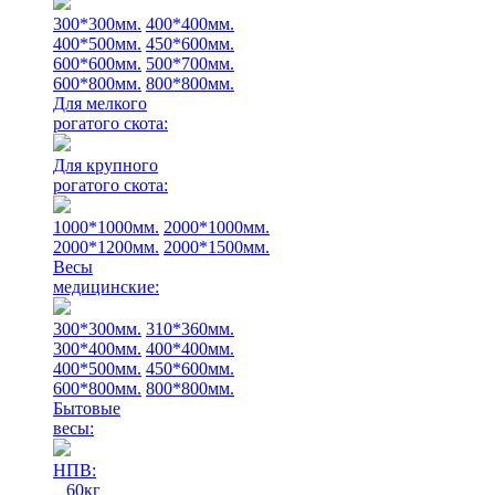
300*300мм.
400*400мм.
400*500мм.
450*600мм.
600*600мм.
500*700мм.
600*800мм.
800*800мм.
Для мелкого
рогатого скота:
Для крупного
рогатого скота:
1000*1000мм.
2000*1000мм.
2000*1200мм.
2000*1500мм.
Весы
медицинские:
300*300мм.
310*360мм.
300*400мм.
400*400мм.
400*500мм.
450*600мм.
600*800мм.
800*800мм.
Бытовые
весы:
НПВ:
60кг