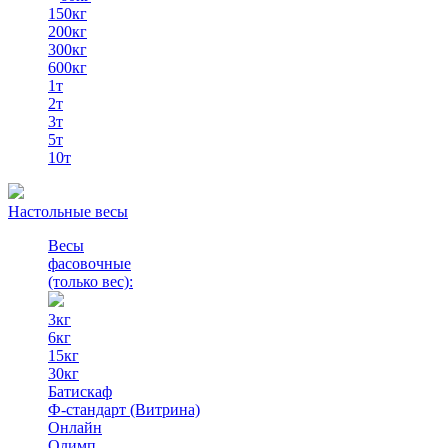
150кг
200кг
300кг
600кг
1т
2т
3т
5т
10т
Настольные весы
Весы
фасовочные
(только вес)
:
3кг
6кг
15кг
30кг
Батискаф
Ф-стандарт (Витрина)
Онлайн
Олимп