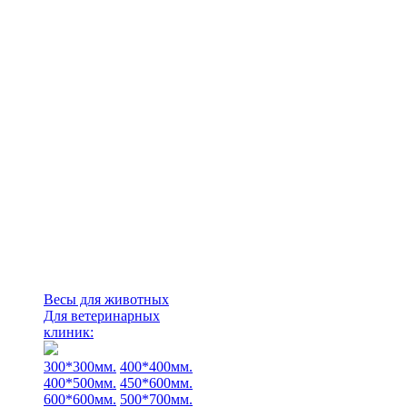
Весы для животных
Для ветеринарных
клиник:
300*300мм.
400*400мм.
400*500мм.
450*600мм.
600*600мм.
500*700мм.