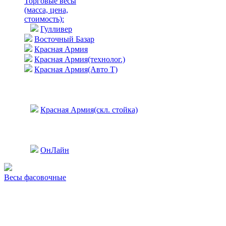
Торговые весы
(масса, цена,
стоимость)
:
Гулливер
Восточный Базар
Красная Армия
Красная Армия(технолог.)
Красная Армия(Авто Т)
Красная Армия(скл. стойка)
ОнЛайн
Весы фасовочные