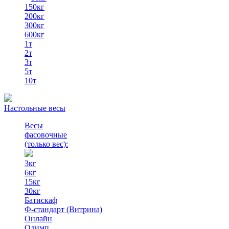
150кг
200кг
300кг
600кг
1т
2т
3т
5т
10т
Настольные весы
Весы
фасовочные
(только вес)
:
3кг
6кг
15кг
30кг
Батискаф
Ф-стандарт (Витрина)
Онлайн
Олимп