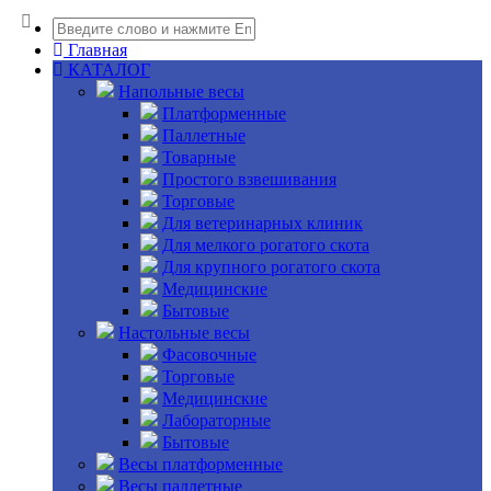
Главная
КАТАЛОГ
Напольные весы
Платформенные
Паллетные
Товарные
Простого взвешивания
Торговые
Для ветеринарных клиник
Для мелкого рогатого скота
Для крупного рогатого скота
Медицинские
Бытовые
Настольные весы
Фасовочные
Торговые
Медицинские
Лабораторные
Бытовые
Весы платформенные
Весы паллетные