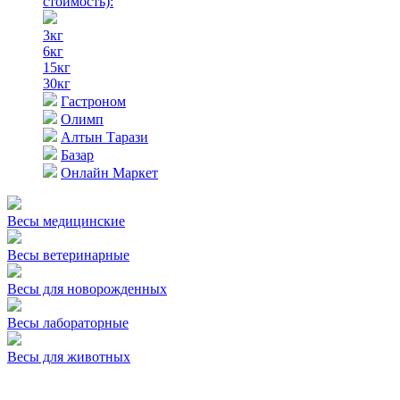
стоимость)
:
3кг
6кг
15кг
30кг
Гастроном
Олимп
Алтын Тарази
Базар
Онлайн Маркет
Весы медицинские
Весы ветеринарные
Весы для новорожденных
Весы лабораторные
Весы для животных