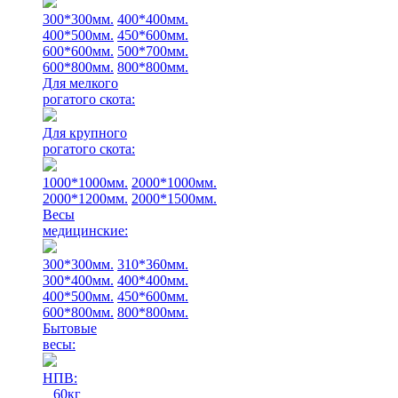
300*300мм.
400*400мм.
400*500мм.
450*600мм.
600*600мм.
500*700мм.
600*800мм.
800*800мм.
Для мелкого
рогатого скота:
Для крупного
рогатого скота:
1000*1000мм.
2000*1000мм.
2000*1200мм.
2000*1500мм.
Весы
медицинские:
300*300мм.
310*360мм.
300*400мм.
400*400мм.
400*500мм.
450*600мм.
600*800мм.
800*800мм.
Бытовые
весы:
НПВ:
60кг