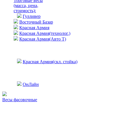
Торговые весы
(масса, цена,
стоимость)
:
Гулливер
Восточный Базар
Красная Армия
Красная Армия(технолог.)
Красная Армия(Авто Т)
Красная Армия(скл. стойка)
ОнЛайн
Весы фасовочные