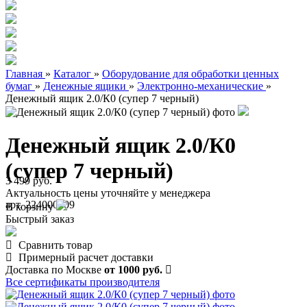
Главная
»
Каталог
»
Оборудование для обработки ценных
бумаг
»
Денежные ящики
»
Электронно-механические
»
Денежный ящик 2.0/К0 (супер 7 черный)
Денежный ящик 2.0/К0
(супер 7 черный)
3 499 руб.
Актуальность цены уточняйте у менеджера
арт. 224000009
В корзину
Быстрый заказ
Сравнить товар
Примерный расчет доставки
Доставка по Москве
от 1000 руб.
Все сертификаты производителя