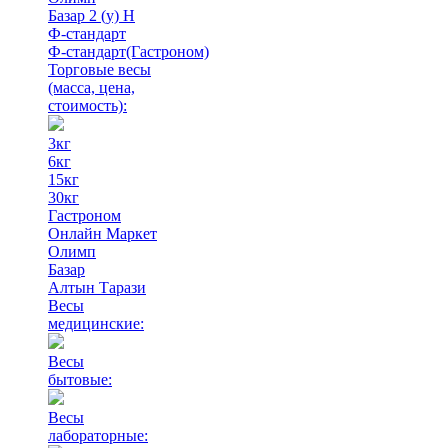
Базар 2 (у) Н
Ф-стандарт
Ф-стандарт(Гастроном)
Торговые весы
(масса, цена,
стоимость)
:
3кг
6кг
15кг
30кг
Гастроном
Онлайн Маркет
Олимп
Базар
Алтын Тарази
Весы
медицинские:
Весы
бытовые:
Весы
лабораторные: