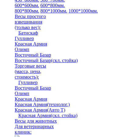
600*600мм.
600*800мм.
800*800мм.
800*1000мм.
1000*1000мм.
Весы простого
взвешивания
(только вес)
:
Батискаф
Гулливер
Красная Армия
Олимп
Восточный Базар
Восточный Базар(скл. стойка)
Торговые весы
(масса, цена,
стоимость)
:
Гулливер
Восточный Базар
Олимп
Красная Армия
Красная Армия(технолог.)
Красная Армия(Авто Т)
Красная Армия(скл. стойка)
Весы для животных
Для ветеринарных
клиник: