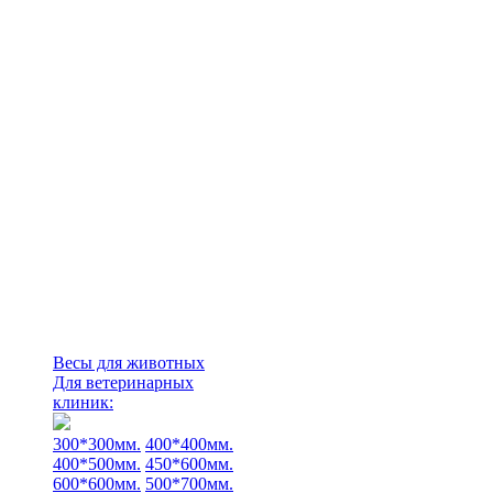
Весы для животных
Для ветеринарных
клиник:
300*300мм.
400*400мм.
400*500мм.
450*600мм.
600*600мм.
500*700мм.