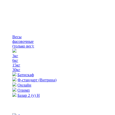
Весы
фасовочные
(только вес)
:
3кг
6кг
15кг
30кг
Батискаф
Ф-стандарт (Витрина)
Онлайн
Олимп
Базар 2 (у) Н