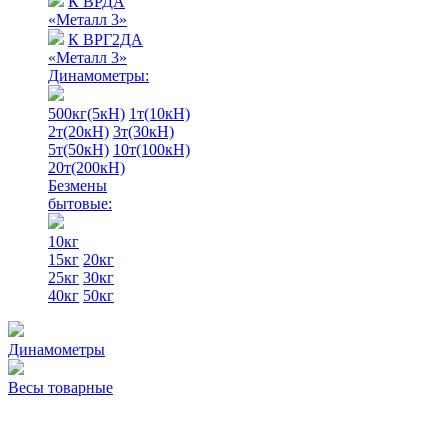
К ВРДА
«Металл 3»
К ВРГ2ДА
«Металл 3»
Динамометры:
500кг(5кН)
1т(10кН)
2т(20кН)
3т(30кН)
5т(50кН)
10т(100кН)
20т(200кН)
Безмены
бытовые:
10кг
15кг
20кг
25кг
30кг
40кг
50кг
Динамометры
Весы товарные