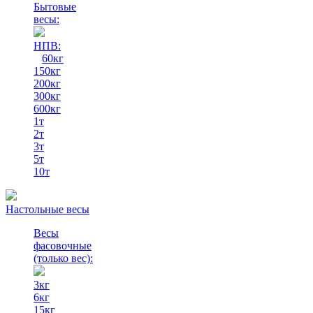
Бытовые
весы:
НПВ:
60кг
150кг
200кг
300кг
600кг
1т
2т
3т
5т
10т
Настольные весы
Весы
фасовочные
(только вес)
:
3кг
6кг
15кг