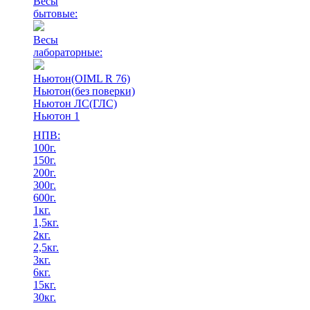
Весы
бытовые:
Весы
лабораторные:
Ньютон(OIML R 76)
Ньютон(без поверки)
Ньютон ЛС(ГЛС)
Ньютон 1
НПВ:
100г.
150г.
200г.
300г.
600г.
1кг.
1,5кг.
2кг.
2,5кг.
3кг.
6кг.
15кг.
30кг.