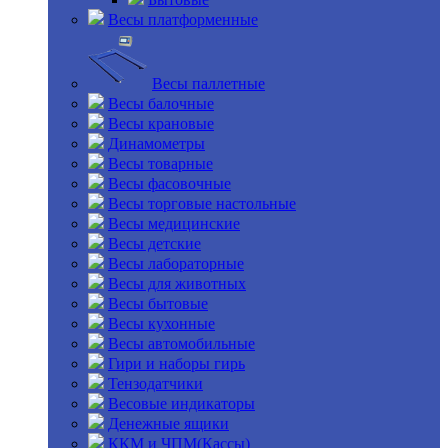
Весы платформенные
Весы паллетные
Весы балочные
Весы крановые
Динамометры
Весы товарные
Весы фасовочные
Весы торговые настольные
Весы медицинские
Весы детские
Весы лабораторные
Весы для животных
Весы бытовые
Весы кухонные
Весы автомобильные
Гири и наборы гирь
Тензодатчики
Весовые индикаторы
Денежные ящики
ККМ и ЧПМ(Кассы)