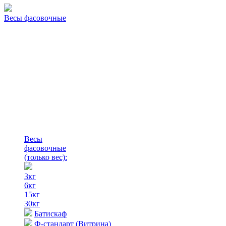
Весы фасовочные
Весы
фасовочные
(только вес)
:
3кг
6кг
15кг
30кг
Батискаф
Ф-стандарт (Витрина)