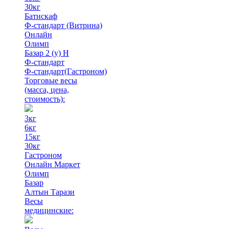
30кг
Батискаф
Ф-стандарт (Витрина)
Онлайн
Олимп
Базар 2 (у) Н
Ф-стандарт
Ф-стандарт(Гастроном)
Торговые весы
(масса, цена,
стоимость)
:
3кг
6кг
15кг
30кг
Гастроном
Онлайн Маркет
Олимп
Базар
Алтын Тарази
Весы
медицинские: