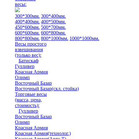
весы:
300*300мм.
300*400мм.
400*400мм.
400*500мм.
450*600мм.
500*700мм.
600*600мм.
600*800мм.
800*800мм.
800*1000мм.
1000*1000мм.
Весы простого
взвешивания
(только вес)
:
Батискаф
Гулливер
Красная Армия
Олимп
Восточный Базар
Восточный Базар(скл. стойка)
Торговые весы
(масса, цена,
стоимость)
:
Гулливер
Восточный Базар
Олимп
Красная Армия
Красная Армия(технолог.)
Красная Армия(Авто Т)