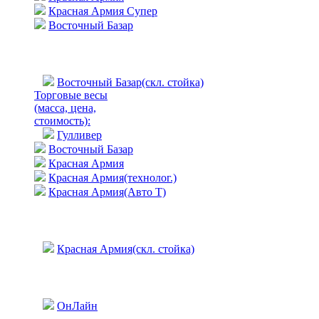
Красная Армия Супер
Восточный Базар
Восточный Базар(скл. стойка)
Торговые весы
(масса, цена,
стоимость)
:
Гулливер
Восточный Базар
Красная Армия
Красная Армия(технолог.)
Красная Армия(Авто Т)
Красная Армия(скл. стойка)
ОнЛайн