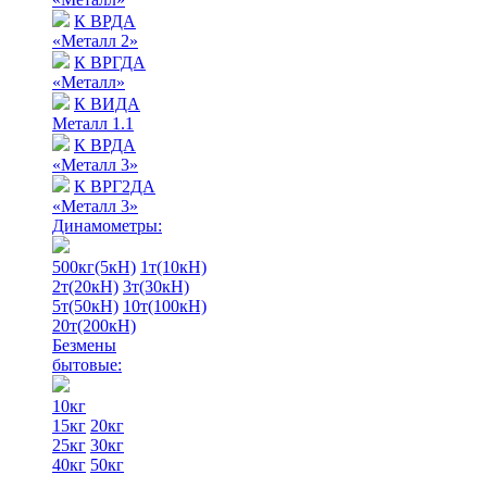
К ВРДА
«Металл 2»
К ВРГДА
«Металл»
К ВИДА
Металл 1.1
К ВРДА
«Металл 3»
К ВРГ2ДА
«Металл 3»
Динамометры:
500кг(5кН)
1т(10кН)
2т(20кН)
3т(30кН)
5т(50кН)
10т(100кН)
20т(200кН)
Безмены
бытовые:
10кг
15кг
20кг
25кг
30кг
40кг
50кг