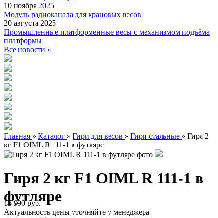
10 ноября 2025
Модуль радиоканала для крановых весов
20 августа 2025
Промышленные платформенные весы с механизмом подъёма
платформы
Все новости »
Главная
»
Каталог
»
Гири для весов
»
Гири стальные
»
Гиря 2
кг F1 OIML R 111-1 в футляре
Гиря 2 кг F1 OIML R 111-1 в
футляре
15 990 руб.
Актуальность цены уточняйте у менеджера