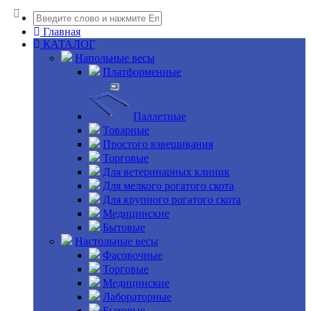
Главная
КАТАЛОГ
Напольные весы
Платформенные
Паллетные
Товарные
Простого взвешивания
Торговые
Для ветеринарных клиник
Для мелкого рогатого скота
Для крупного рогатого скота
Медицинские
Бытовые
Настольные весы
Фасовочные
Торговые
Медицинские
Лабораторные
Бытовые