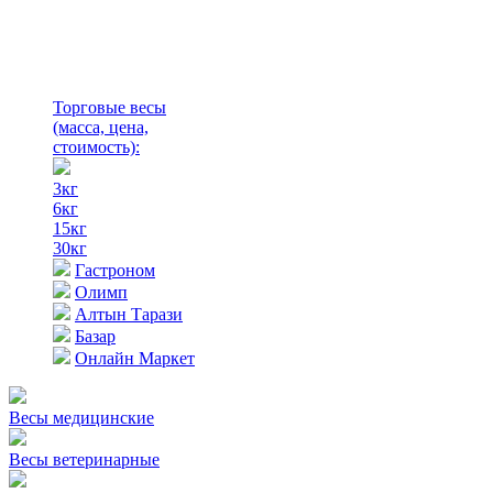
Торговые весы
(масса, цена,
стоимость)
:
3кг
6кг
15кг
30кг
Гастроном
Олимп
Алтын Тарази
Базар
Онлайн Маркет
Весы медицинские
Весы ветеринарные