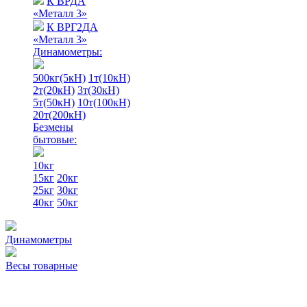
К ВРДА
«Металл 3»
К ВРГ2ДА
«Металл 3»
Динамометры:
500кг(5кН)
1т(10кН)
2т(20кН)
3т(30кН)
5т(50кН)
10т(100кН)
20т(200кН)
Безмены
бытовые:
10кг
15кг
20кг
25кг
30кг
40кг
50кг
Динамометры
Весы товарные