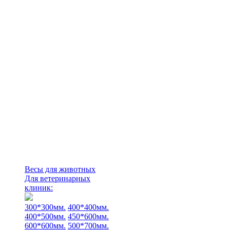
Весы для животных
Для ветеринарных
клиник:
300*300мм.
400*400мм.
400*500мм.
450*600мм.
600*600мм.
500*700мм.