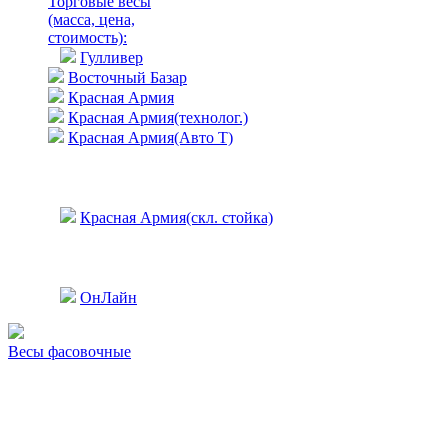
Торговые весы
(масса, цена,
стоимость)
:
Гулливер
Восточный Базар
Красная Армия
Красная Армия(технолог.)
Красная Армия(Авто Т)
Красная Армия(скл. стойка)
ОнЛайн
Весы фасовочные