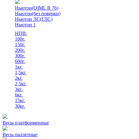
Ньютон(OIML R 76)
Ньютон(без поверки)
Ньютон ЛС(ГЛС)
Ньютон 1
НПВ:
100г.
150г.
200г.
300г.
600г.
1кг.
1,5кг.
2кг.
2,5кг.
3кг.
6кг.
15кг.
30кг.
Весы платформенные
Весы паллетные