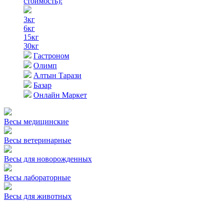
стоимость)
:
3кг
6кг
15кг
30кг
Гастроном
Олимп
Алтын Тарази
Базар
Онлайн Маркет
Весы медицинские
Весы ветеринарные
Весы для новорожденных
Весы лабораторные
Весы для животных