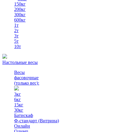
150кг
200кг
300кг
600кг
1т
2т
3т
5т
10т
Настольные весы
Весы
фасовочные
(только вес)
:
3кг
6кг
15кг
30кг
Батискаф
Ф-стандарт (Витрина)
Онлайн
Олимп