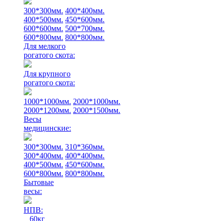
300*300мм.
400*400мм.
400*500мм.
450*600мм.
600*600мм.
500*700мм.
600*800мм.
800*800мм.
Для мелкого
рогатого скота:
Для крупного
рогатого скота:
1000*1000мм.
2000*1000мм.
2000*1200мм.
2000*1500мм.
Весы
медицинские:
300*300мм.
310*360мм.
300*400мм.
400*400мм.
400*500мм.
450*600мм.
600*800мм.
800*800мм.
Бытовые
весы:
НПВ:
60кг