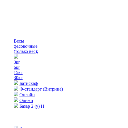
Весы
фасовочные
(только вес)
:
3кг
6кг
15кг
30кг
Батискаф
Ф-стандарт (Витрина)
Онлайн
Олимп
Базар 2 (у) Н