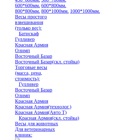
600*600мм.
600*800мм.
800*800мм.
800*1000мм.
1000*1000мм.
Весы простого
взвешивания
(только вес)
:
Батискаф
Гулливер
Красная Армия
Олимп
Восточный Базар
Восточный Базар(скл. стойка)
Торговые весы
(масса, цена,
стоимость)
:
Гулливер
Восточный Базар
Олимп
Красная Армия
Красная Армия(технолог.)
Красная Армия(Авто Т)
Красная Армия(скл. стойка)
Весы для животных
Для ветеринарных
клиник: