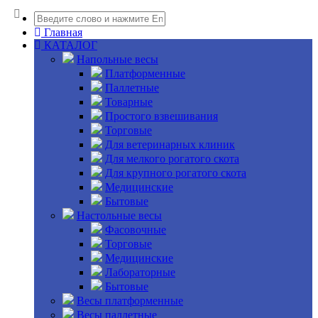
Главная
КАТАЛОГ
Напольные весы
Платформенные
Паллетные
Товарные
Простого взвешивания
Торговые
Для ветеринарных клиник
Для мелкого рогатого скота
Для крупного рогатого скота
Медицинские
Бытовые
Настольные весы
Фасовочные
Торговые
Медицинские
Лабораторные
Бытовые
Весы платформенные
Весы паллетные