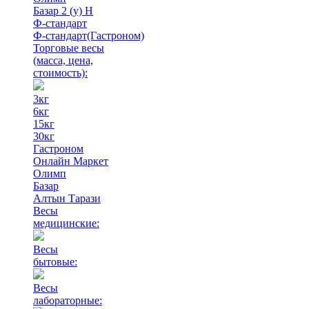
Базар 2 (у) Н
Ф-стандарт
Ф-стандарт(Гастроном)
Торговые весы
(масса, цена,
стоимость)
:
3кг
6кг
15кг
30кг
Гастроном
Онлайн Маркет
Олимп
Базар
Алтын Тарази
Весы
медицинские:
Весы
бытовые:
Весы
лабораторные: