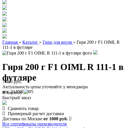
Главная
»
Каталог
»
Гири для весов
»
Гиря 200 г F1 OIML R
111-1 в футляре
Гиря 200 г F1 OIML R 111-1 в
футляре
7 490 руб.
Актуальность цены уточняйте у менеджера
арт. 2140000005
В корзину
Быстрый заказ
Сравнить товар
Примерный расчет доставки
Доставка по Москве
от 1000 руб.
Все сертификаты производителя