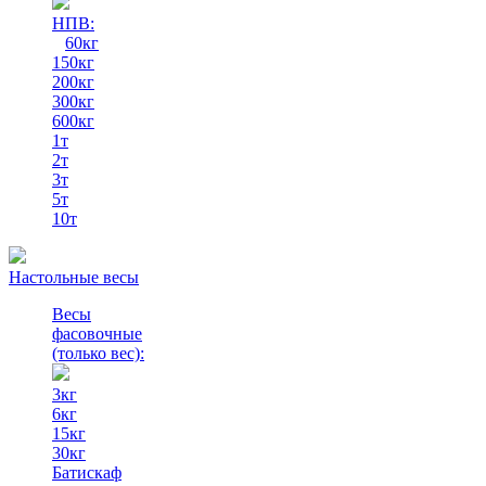
НПВ:
60кг
150кг
200кг
300кг
600кг
1т
2т
3т
5т
10т
Настольные весы
Весы
фасовочные
(только вес)
:
3кг
6кг
15кг
30кг
Батискаф