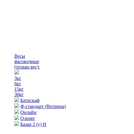
Весы
фасовочные
(только вес)
:
3кг
6кг
15кг
30кг
Батискаф
Ф-стандарт (Витрина)
Онлайн
Олимп
Базар 2 (у) Н