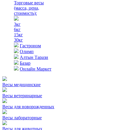
Торговые весы
(масса, цена,
стоимость)
:
3кг
6кг
15кг
30кг
Гастроном
Олимп
Алтын Тарази
Базар
Онлайн Маркет
Весы медицинские
Весы ветеринарные
Весы для новорожденных
Весы лабораторные
Весы для животных