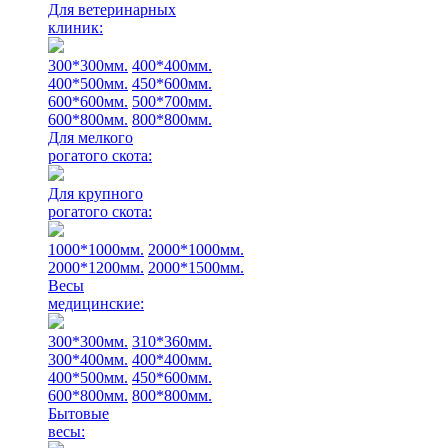
Для ветеринарных
клиник:
300*300мм.
400*400мм.
400*500мм.
450*600мм.
600*600мм.
500*700мм.
600*800мм.
800*800мм.
Для мелкого
рогатого скота:
Для крупного
рогатого скота:
1000*1000мм.
2000*1000мм.
2000*1200мм.
2000*1500мм.
Весы
медицинские:
300*300мм.
310*360мм.
300*400мм.
400*400мм.
400*500мм.
450*600мм.
600*800мм.
800*800мм.
Бытовые
весы: