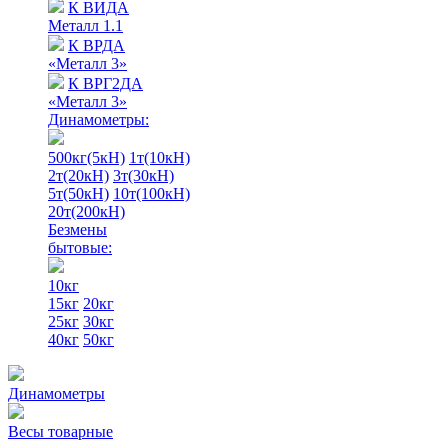
К ВИДА
Металл 1.1
К ВРДА
«Металл 3»
К ВРГ2ДА
«Металл 3»
Динамометры:
500кг(5кН)
1т(10кН)
2т(20кН)
3т(30кН)
5т(50кН)
10т(100кН)
20т(200кН)
Безмены
бытовые:
10кг
15кг
20кг
25кг
30кг
40кг
50кг
Динамометры
Весы товарные