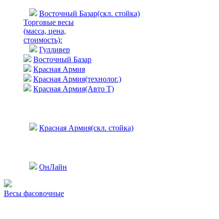
Восточный Базар(скл. стойка)
Торговые весы
(масса, цена,
стоимость)
:
Гулливер
Восточный Базар
Красная Армия
Красная Армия(технолог.)
Красная Армия(Авто Т)
Красная Армия(скл. стойка)
ОнЛайн
Весы фасовочные