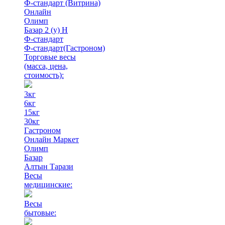
Ф-стандарт (Витрина)
Онлайн
Олимп
Базар 2 (у) Н
Ф-стандарт
Ф-стандарт(Гастроном)
Торговые весы
(масса, цена,
стоимость)
:
3кг
6кг
15кг
30кг
Гастроном
Онлайн Маркет
Олимп
Базар
Алтын Тарази
Весы
медицинские:
Весы
бытовые: