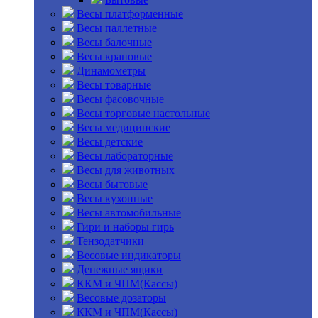
Весы платформенные
Весы паллетные
Весы балочные
Весы крановые
Динамометры
Весы товарные
Весы фасовочные
Весы торговые настольные
Весы медицинские
Весы детские
Весы лабораторные
Весы для животных
Весы бытовые
Весы кухонные
Весы автомобильные
Гири и наборы гирь
Тензодатчики
Весовые индикаторы
Денежные ящики
ККМ и ЧПМ(Кассы)
Весовые дозаторы
ККМ и ЧПМ(Кассы)