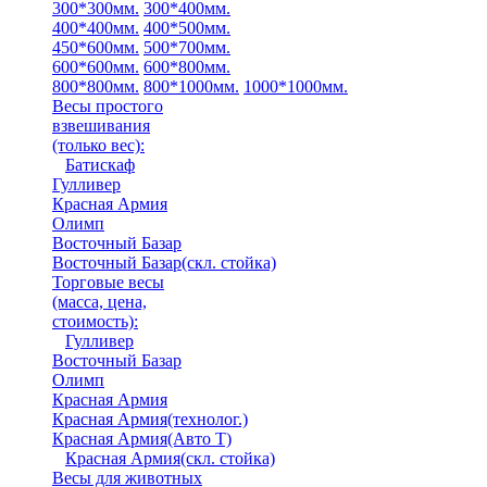
300*300мм.
300*400мм.
400*400мм.
400*500мм.
450*600мм.
500*700мм.
600*600мм.
600*800мм.
800*800мм.
800*1000мм.
1000*1000мм.
Весы простого
взвешивания
(только вес)
:
Батискаф
Гулливер
Красная Армия
Олимп
Восточный Базар
Восточный Базар(скл. стойка)
Торговые весы
(масса, цена,
стоимость)
:
Гулливер
Восточный Базар
Олимп
Красная Армия
Красная Армия(технолог.)
Красная Армия(Авто Т)
Красная Армия(скл. стойка)
Весы для животных