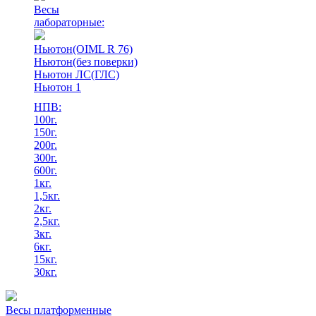
Весы
лабораторные:
Ньютон(OIML R 76)
Ньютон(без поверки)
Ньютон ЛС(ГЛС)
Ньютон 1
НПВ:
100г.
150г.
200г.
300г.
600г.
1кг.
1,5кг.
2кг.
2,5кг.
3кг.
6кг.
15кг.
30кг.
Весы платформенные