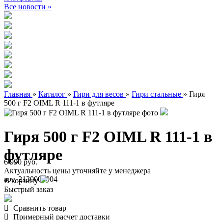
Все новости »
Главная
»
Каталог
»
Гири для весов
»
Гири стальные
»
Гиря
500 г F2 OIML R 111-1 в футляре
Гиря 500 г F2 OIML R 111-1 в
футляре
6 990 руб.
Актуальность цены уточняйте у менеджера
арт. 2130000004
В корзину
Быстрый заказ
Сравнить товар
Примерный расчет доставки