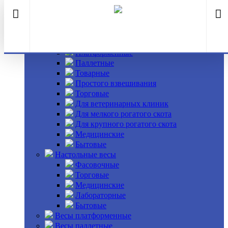
Главная
КАТАЛОГ
Напольные весы
Платформенные
Паллетные
Товарные
Простого взвешивания
Торговые
Для ветеринарных клиник
Для мелкого рогатого скота
Для крупного рогатого скота
Медицинские
Бытовые
Настольные весы
Фасовочные
Торговые
Медицинские
Лабораторные
Бытовые
Весы платформенные
Весы паллетные