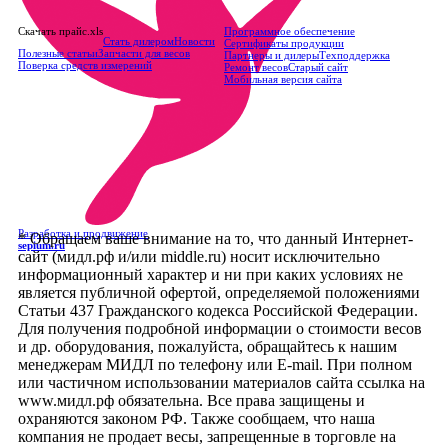
Скачать прайс.xls
Программное обеспечение
Стать дилером
Новости
Сертификаты продукции
Полезные статьи
Запчасти для весов
Партнеры и дилеры
Техподдержка
Поверка средств измерений
Ремонт весов
Старый сайт
Мобильная версия сайта
Разработка и продвижение
* Обращаем ваше внимание на то, что данный Интернет-
sepium.ru
сайт (мидл.рф и/или middle.ru) носит исключительно
информационный характер и ни при каких условиях не
является публичной офертой, определяемой положениями
Статьи 437 Гражданского кодекса Российской Федерации.
Для получения подробной информации о стоимости весов
и др. оборудования, пожалуйста, обращайтесь к нашим
менеджерам МИДЛ по телефону или E-mail. При полном
или частичном использовании материалов сайта ссылка на
www.мидл.рф обязательна. Все права защищены и
охраняются законом РФ. Также сообщаем, что наша
компания не продает весы, запрещенные в торговле на