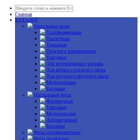
Главная
КАТАЛОГ
Напольные весы
Платформенные
Паллетные
Товарные
Простого взвешивания
Торговые
Для ветеринарных клиник
Для мелкого рогатого скота
Для крупного рогатого скота
Медицинские
Бытовые
Настольные весы
Фасовочные
Торговые
Медицинские
Лабораторные
Бытовые
Весы платформенные
Весы паллетные