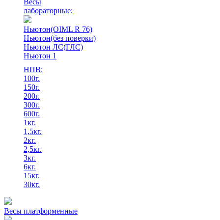
Весы
лабораторные:
Ньютон(OIML R 76)
Ньютон(без поверки)
Ньютон ЛС(ГЛС)
Ньютон 1
НПВ:
100г.
150г.
200г.
300г.
600г.
1кг.
1,5кг.
2кг.
2,5кг.
3кг.
6кг.
15кг.
30кг.
Весы платформенные