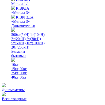
Металл 1.1
К ВРДА
«Металл 3»
К ВРГ2ДА
«Металл 3»
Динамометры:
500кг(5кН)
1т(10кН)
2т(20кН)
3т(30кН)
5т(50кН)
10т(100кН)
20т(200кН)
Безмены
бытовые:
10кг
15кг
20кг
25кг
30кг
40кг
50кг
Динамометры
Весы товарные