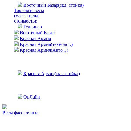
Восточный Базар(скл. стойка)
Торговые весы
(масса, цена,
стоимость)
:
Гулливер
Восточный Базар
Красная Армия
Красная Армия(технолог.)
Красная Армия(Авто Т)
Красная Армия(скл. стойка)
ОнЛайн
Весы фасовочные