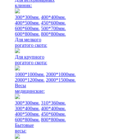
клиник:
300*300мм.
400*400мм.
400*500мм.
450*600мм.
600*600мм.
500*700мм.
600*800мм.
800*800мм.
Для мелкого
рогатого скота:
Для крупного
рогатого скота:
1000*1000мм.
2000*1000мм.
2000*1200мм.
2000*1500мм.
Весы
медицинские:
300*300мм.
310*360мм.
300*400мм.
400*400мм.
400*500мм.
450*600мм.
600*800мм.
800*800мм.
Бытовые
весы: