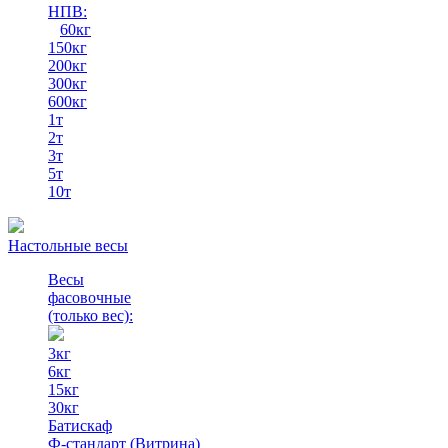
НПВ:
60кг
150кг
200кг
300кг
600кг
1т
2т
3т
5т
10т
Настольные весы
Весы
фасовочные
(только вес)
:
3кг
6кг
15кг
30кг
Батискаф
Ф-стандарт (Витрина)