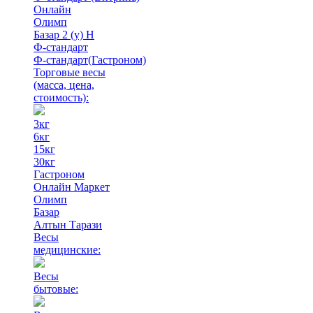
Онлайн
Олимп
Базар 2 (у) Н
Ф-стандарт
Ф-стандарт(Гастроном)
Торговые весы
(масса, цена,
стоимость)
:
3кг
6кг
15кг
30кг
Гастроном
Онлайн Маркет
Олимп
Базар
Алтын Тарази
Весы
медицинские:
Весы
бытовые: