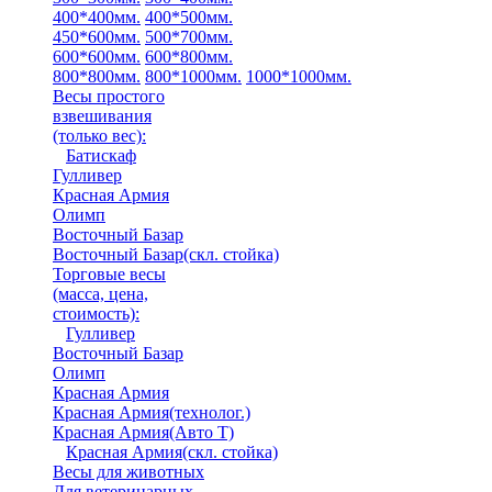
400*400мм.
400*500мм.
450*600мм.
500*700мм.
600*600мм.
600*800мм.
800*800мм.
800*1000мм.
1000*1000мм.
Весы простого
взвешивания
(только вес)
:
Батискаф
Гулливер
Красная Армия
Олимп
Восточный Базар
Восточный Базар(скл. стойка)
Торговые весы
(масса, цена,
стоимость)
:
Гулливер
Восточный Базар
Олимп
Красная Армия
Красная Армия(технолог.)
Красная Армия(Авто Т)
Красная Армия(скл. стойка)
Весы для животных
Для ветеринарных