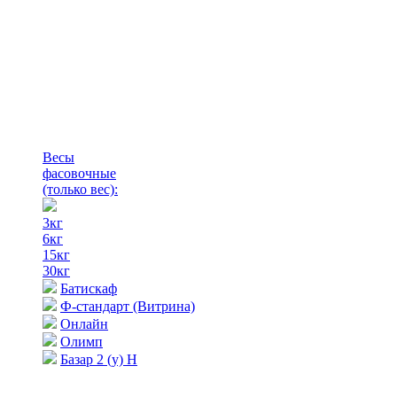
Весы
фасовочные
(только вес)
:
3кг
6кг
15кг
30кг
Батискаф
Ф-стандарт (Витрина)
Онлайн
Олимп
Базар 2 (у) Н