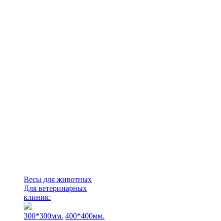
Весы для животных
Для ветеринарных
клиник:
300*300мм.
400*400мм.