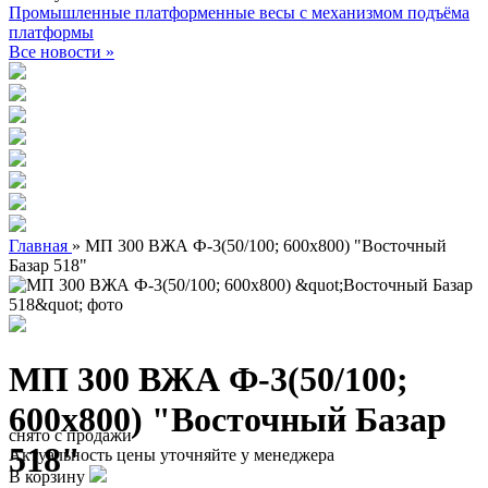
Промышленные платформенные весы с механизмом подъёма
платформы
Все новости »
Главная
»
МП 300 ВЖА Ф-3(50/100; 600х800) "Восточный
Базар 518"
МП 300 ВЖА Ф-3(50/100;
600х800) "Восточный Базар
снято с продажи
518"
Актуальность цены уточняйте у менеджера
В корзину