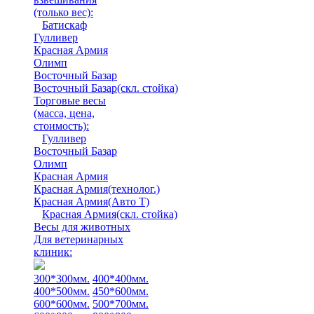
(только вес)
:
Батискаф
Гулливер
Красная Армия
Олимп
Восточный Базар
Восточный Базар(скл. стойка)
Торговые весы
(масса, цена,
стоимость)
:
Гулливер
Восточный Базар
Олимп
Красная Армия
Красная Армия(технолог.)
Красная Армия(Авто Т)
Красная Армия(скл. стойка)
Весы для животных
Для ветеринарных
клиник:
300*300мм.
400*400мм.
400*500мм.
450*600мм.
600*600мм.
500*700мм.