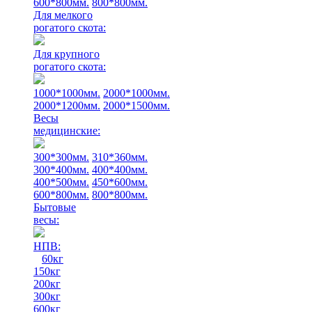
600*800мм.
800*800мм.
Для мелкого
рогатого скота:
Для крупного
рогатого скота:
1000*1000мм.
2000*1000мм.
2000*1200мм.
2000*1500мм.
Весы
медицинские:
300*300мм.
310*360мм.
300*400мм.
400*400мм.
400*500мм.
450*600мм.
600*800мм.
800*800мм.
Бытовые
весы:
НПВ:
60кг
150кг
200кг
300кг
600кг