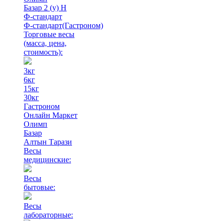
Базар 2 (у) Н
Ф-стандарт
Ф-стандарт(Гастроном)
Торговые весы
(масса, цена,
стоимость)
:
3кг
6кг
15кг
30кг
Гастроном
Онлайн Маркет
Олимп
Базар
Алтын Тарази
Весы
медицинские:
Весы
бытовые:
Весы
лабораторные: