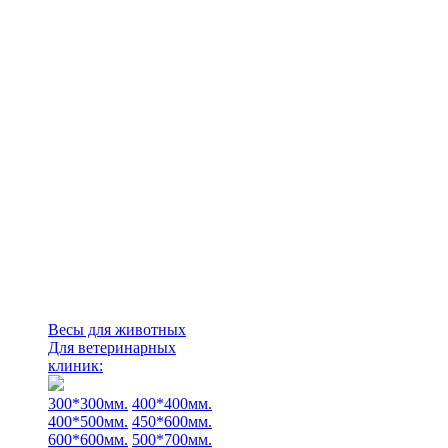
Весы для животных
Для ветеринарных
клиник:
300*300мм.
400*400мм.
400*500мм.
450*600мм.
600*600мм.
500*700мм.