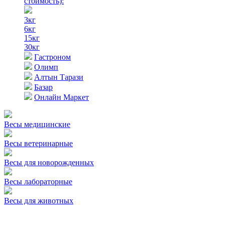
стоимость)
:
3кг
6кг
15кг
30кг
Гастроном
Олимп
Алтын Тарази
Базар
Онлайн Маркет
Весы медицинские
Весы ветеринарные
Весы для новорожденных
Весы лабораторные
Весы для животных