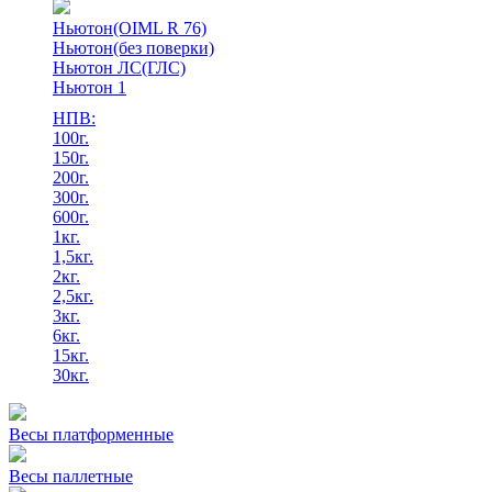
Ньютон(OIML R 76)
Ньютон(без поверки)
Ньютон ЛС(ГЛС)
Ньютон 1
НПВ:
100г.
150г.
200г.
300г.
600г.
1кг.
1,5кг.
2кг.
2,5кг.
3кг.
6кг.
15кг.
30кг.
Весы платформенные
Весы паллетные