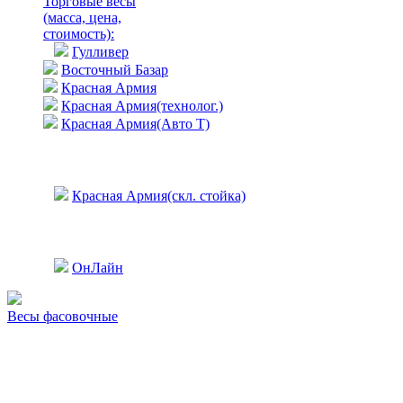
Торговые весы
(масса, цена,
стоимость)
:
Гулливер
Восточный Базар
Красная Армия
Красная Армия(технолог.)
Красная Армия(Авто Т)
Красная Армия(скл. стойка)
ОнЛайн
Весы фасовочные