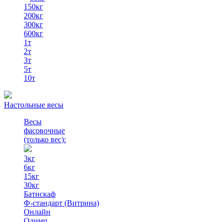
150кг
200кг
300кг
600кг
1т
2т
3т
5т
10т
Настольные весы
Весы
фасовочные
(только вес)
:
3кг
6кг
15кг
30кг
Батискаф
Ф-стандарт (Витрина)
Онлайн
Олимп