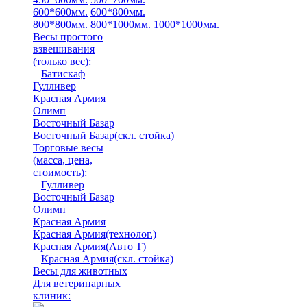
600*600мм.
600*800мм.
800*800мм.
800*1000мм.
1000*1000мм.
Весы простого
взвешивания
(только вес)
:
Батискаф
Гулливер
Красная Армия
Олимп
Восточный Базар
Восточный Базар(скл. стойка)
Торговые весы
(масса, цена,
стоимость)
:
Гулливер
Восточный Базар
Олимп
Красная Армия
Красная Армия(технолог.)
Красная Армия(Авто Т)
Красная Армия(скл. стойка)
Весы для животных
Для ветеринарных
клиник: