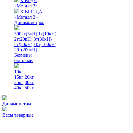
К ВРДА
«Металл 3»
К ВРГ2ДА
«Металл 3»
Динамометры:
500кг(5кН)
1т(10кН)
2т(20кН)
3т(30кН)
5т(50кН)
10т(100кН)
20т(200кН)
Безмены
бытовые:
10кг
15кг
20кг
25кг
30кг
40кг
50кг
Динамометры
Весы товарные