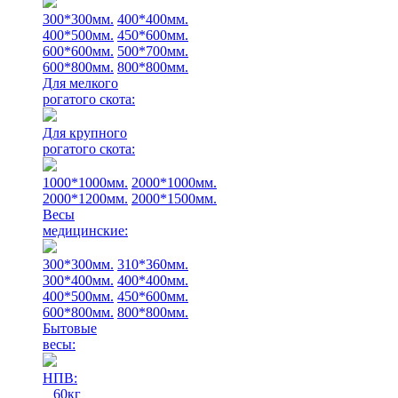
300*300мм.
400*400мм.
400*500мм.
450*600мм.
600*600мм.
500*700мм.
600*800мм.
800*800мм.
Для мелкого
рогатого скота:
Для крупного
рогатого скота:
1000*1000мм.
2000*1000мм.
2000*1200мм.
2000*1500мм.
Весы
медицинские:
300*300мм.
310*360мм.
300*400мм.
400*400мм.
400*500мм.
450*600мм.
600*800мм.
800*800мм.
Бытовые
весы:
НПВ:
60кг