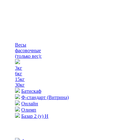
Весы
фасовочные
(только вес)
:
3кг
6кг
15кг
30кг
Батискаф
Ф-стандарт (Витрина)
Онлайн
Олимп
Базар 2 (у) Н