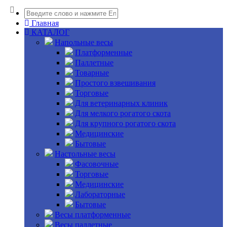
Главная
КАТАЛОГ
Напольные весы
Платформенные
Паллетные
Товарные
Простого взвешивания
Торговые
Для ветеринарных клиник
Для мелкого рогатого скота
Для крупного рогатого скота
Медицинские
Бытовые
Настольные весы
Фасовочные
Торговые
Медицинские
Лабораторные
Бытовые
Весы платформенные
Весы паллетные