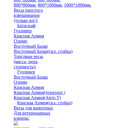
800*800мм.
800*1000мм.
1000*1000мм.
Весы простого
взвешивания
(только вес)
:
Батискаф
Гулливер
Красная Армия
Олимп
Восточный Базар
Восточный Базар(скл. стойка)
Торговые весы
(масса, цена,
стоимость)
:
Гулливер
Восточный Базар
Олимп
Красная Армия
Красная Армия(технолог.)
Красная Армия(Авто Т)
Красная Армия(скл. стойка)
Весы для животных
Для ветеринарных
клиник: