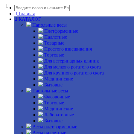
Главная
КАТАЛОГ
Напольные весы
Платформенные
Паллетные
Товарные
Простого взвешивания
Торговые
Для ветеринарных клиник
Для мелкого рогатого скота
Для крупного рогатого скота
Медицинские
Бытовые
Настольные весы
Фасовочные
Торговые
Медицинские
Лабораторные
Бытовые
Весы платформенные
Весы паллетные