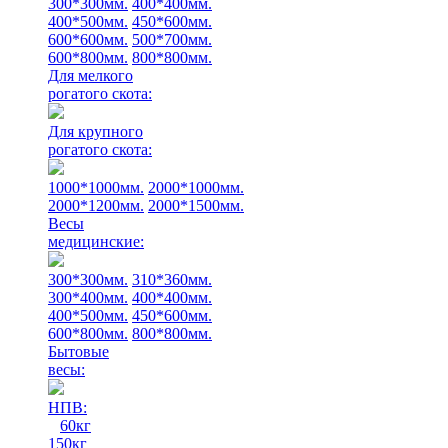
300*300мм.
400*400мм.
400*500мм.
450*600мм.
600*600мм.
500*700мм.
600*800мм.
800*800мм.
Для мелкого
рогатого скота:
Для крупного
рогатого скота:
1000*1000мм.
2000*1000мм.
2000*1200мм.
2000*1500мм.
Весы
медицинские:
300*300мм.
310*360мм.
300*400мм.
400*400мм.
400*500мм.
450*600мм.
600*800мм.
800*800мм.
Бытовые
весы:
НПВ:
60кг
150кг