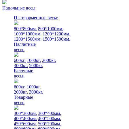
Напольные весы
Платформенные весы:
800*800мм.
800*1000мм.
1000*1000мм.
1200*1200мм.
1200*1500мм.
1500*1500мм.
Паллетные
весы:
600кг.
1000кг.
2000кг.
3000кг.
5000кг.
Балочные
весы:
600кг.
1000кг.
2000кг.
3000кг.
Товарные
весы:
300*300мм.
300*400мм.
400*400мм.
400*500мм.
450*600мм.
500*700мм.
600*600мм.
600*800мм.