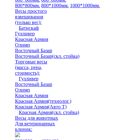
800*800мм.
800*1000мм.
1000*1000мм.
Весы простого
взвешивания
(только вес)
:
Батискаф
Гулливер
Красная Армия
Олимп
Восточный Базар
Восточный Базар(скл. стойка)
Торговые весы
(масса, цена,
стоимость)
:
Гулливер
Восточный Базар
Олимп
Красная Армия
Красная Армия(технолог.)
Красная Армия(Авто Т)
Красная Армия(скл. стойка)
Весы для животных
Для ветеринарных
клиник: