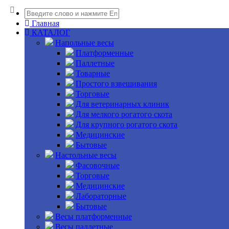
Главная
КАТАЛОГ
Напольные весы
Платформенные
Паллетные
Товарные
Простого взвешивания
Торговые
Для ветеринарных клиник
Для мелкого рогатого скота
Для крупного рогатого скота
Медицинские
Бытовые
Настольные весы
Фасовочные
Торговые
Медицинские
Лабораторные
Бытовые
Весы платформенные
Весы паллетные