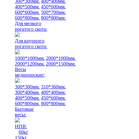
300*300мм.
400*400мм.
400*500мм.
450*600мм.
600*600мм.
500*700мм.
600*800мм.
800*800мм.
Для мелкого
рогатого скота:
Для крупного
рогатого скота:
1000*1000мм.
2000*1000мм.
2000*1200мм.
2000*1500мм.
Весы
медицинские:
300*300мм.
310*360мм.
300*400мм.
400*400мм.
400*500мм.
450*600мм.
600*800мм.
800*800мм.
Бытовые
весы:
НПВ:
60кг
150кг