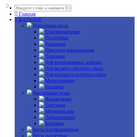
Главная
КАТАЛОГ
Напольные весы
Платформенные
Паллетные
Товарные
Простого взвешивания
Торговые
Для ветеринарных клиник
Для мелкого рогатого скота
Для крупного рогатого скота
Медицинские
Бытовые
Настольные весы
Фасовочные
Торговые
Медицинские
Лабораторные
Бытовые
Весы платформенные
Весы паллетные