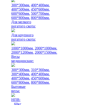
300*300мм.
400*400мм.
400*500мм.
450*600мм.
600*600мм.
500*700мм.
600*800мм.
800*800мм.
Для мелкого
рогатого скота:
Для крупного
рогатого скота:
1000*1000мм.
2000*1000мм.
2000*1200мм.
2000*1500мм.
Весы
медицинские:
300*300мм.
310*360мм.
300*400мм.
400*400мм.
400*500мм.
450*600мм.
600*800мм.
800*800мм.
Бытовые
весы:
НПВ:
60кг