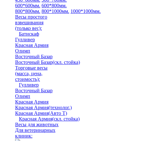
600*600мм.
600*800мм.
800*800мм.
800*1000мм.
1000*1000мм.
Весы простого
взвешивания
(только вес)
:
Батискаф
Гулливер
Красная Армия
Олимп
Восточный Базар
Восточный Базар(скл. стойка)
Торговые весы
(масса, цена,
стоимость)
:
Гулливер
Восточный Базар
Олимп
Красная Армия
Красная Армия(технолог.)
Красная Армия(Авто Т)
Красная Армия(скл. стойка)
Весы для животных
Для ветеринарных
клиник: