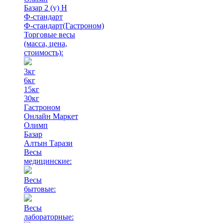
Базар 2 (у) Н
Ф-стандарт
Ф-стандарт(Гастроном)
Торговые весы
(масса, цена,
стоимость)
:
3кг
6кг
15кг
30кг
Гастроном
Онлайн Маркет
Олимп
Базар
Алтын Тарази
Весы
медицинские:
Весы
бытовые:
Весы
лабораторные: