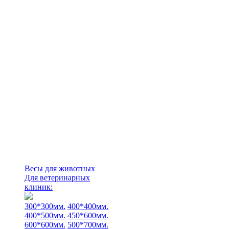
Весы для животных
Для ветеринарных
клиник:
300*300мм.
400*400мм.
400*500мм.
450*600мм.
600*600мм.
500*700мм.