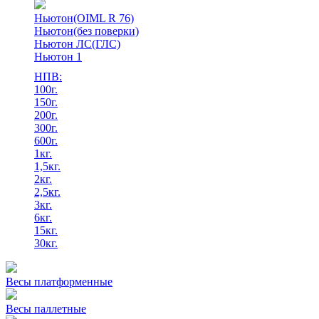
Ньютон(OIML R 76)
Ньютон(без поверки)
Ньютон ЛС(ГЛС)
Ньютон 1
НПВ:
100г.
150г.
200г.
300г.
600г.
1кг.
1,5кг.
2кг.
2,5кг.
3кг.
6кг.
15кг.
30кг.
Весы платформенные
Весы паллетные