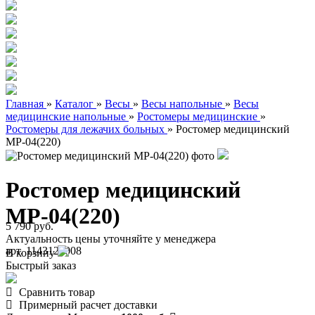
Главная
»
Каталог
»
Весы
»
Весы напольные
»
Весы
медицинские напольные
»
Ростомеры медицинские
»
Ростомеры для лежачих больных
»
Ростомер медицинский
МР-04(220)
Ростомер медицинский
МР-04(220)
5 790 руб.
Актуальность цены уточняйте у менеджера
арт. 1143120008
В корзину
Быстрый заказ
Сравнить товар
Примерный расчет доставки