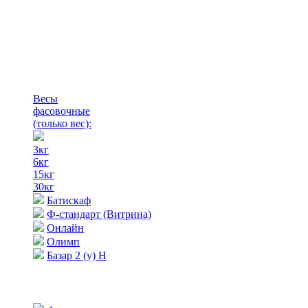
Весы
фасовочные
(только вес)
:
3кг
6кг
15кг
30кг
Батискаф
Ф-стандарт (Витрина)
Онлайн
Олимп
Базар 2 (у) Н