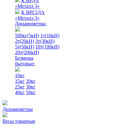
К ВРДА
«Металл 3»
К ВРГ2ДА
«Металл 3»
Динамометры:
500кг(5кН)
1т(10кН)
2т(20кН)
3т(30кН)
5т(50кН)
10т(100кН)
20т(200кН)
Безмены
бытовые:
10кг
15кг
20кг
25кг
30кг
40кг
50кг
Динамометры
Весы товарные