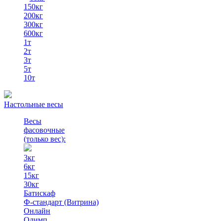
150кг
200кг
300кг
600кг
1т
2т
3т
5т
10т
Настольные весы
Весы
фасовочные
(только вес)
:
3кг
6кг
15кг
30кг
Батискаф
Ф-стандарт (Витрина)
Онлайн
Олимп