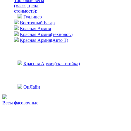
Торговые весы
(масса, цена,
стоимость)
:
Гулливер
Восточный Базар
Красная Армия
Красная Армия(технолог.)
Красная Армия(Авто Т)
Красная Армия(скл. стойка)
ОнЛайн
Весы фасовочные