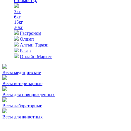
стоимость)
:
3кг
6кг
15кг
30кг
Гастроном
Олимп
Алтын Тарази
Базар
Онлайн Маркет
Весы медицинские
Весы ветеринарные
Весы для новорожденных
Весы лабораторные
Весы для животных