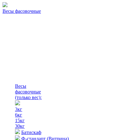
Весы фасовочные
Весы
фасовочные
(только вес)
:
3кг
6кг
15кг
30кг
Батискаф
Ф-стандарт (Витрина)