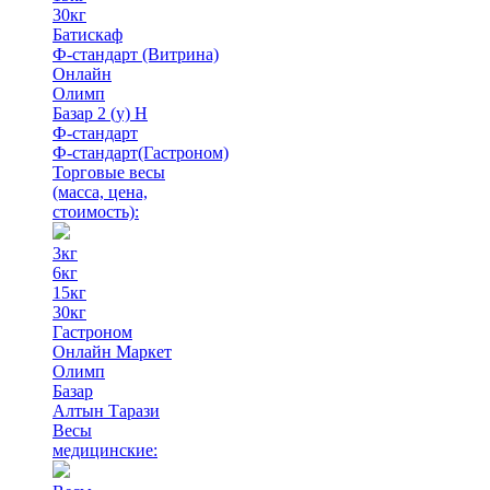
30кг
Батискаф
Ф-стандарт (Витрина)
Онлайн
Олимп
Базар 2 (у) Н
Ф-стандарт
Ф-стандарт(Гастроном)
Торговые весы
(масса, цена,
стоимость)
:
3кг
6кг
15кг
30кг
Гастроном
Онлайн Маркет
Олимп
Базар
Алтын Тарази
Весы
медицинские: