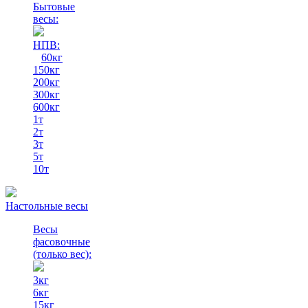
Бытовые
весы:
НПВ:
60кг
150кг
200кг
300кг
600кг
1т
2т
3т
5т
10т
Настольные весы
Весы
фасовочные
(только вес)
:
3кг
6кг
15кг