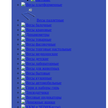
Весы платформенные
Весы паллетные
Весы балочные
Весы крановые
Динамометры
Весы товарные
Весы фасовочные
Весы торговые настольные
Весы медицинские
Весы детские
Весы лабораторные
Весы для животных
Весы бытовые
Весы кухонные
Весы автомобильные
Гири и наборы гирь
Тензодатчики
Весовые индикаторы
Денежные ящики
ККМ и ЧПМ(Кассы)