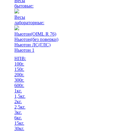
Весы
бытовые:
Весы
лабораторные:
Ньютон(OIML R 76)
Ньютон(без поверки)
Ньютон ЛС(ГЛС)
Ньютон 1
НПВ:
100г.
150г.
200г.
300г.
600г.
1кг.
1,5кг.
2кг.
2,5кг.
3кг.
6кг.
15кг.
30кг.