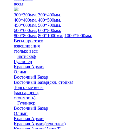
весы:
300*300мм.
300*400мм.
400*400мм.
400*500мм.
450*600мм.
500*700мм.
600*600мм.
600*800мм.
800*800мм.
800*1000мм.
1000*1000мм.
Весы простого
взвешивания
(только вес)
:
Батискаф
Гулливер
Красная Армия
Олимп
Восточный Базар
Восточный Базар(скл. стойка)
Торговые весы
(масса, цена,
стоимость)
:
Гулливер
Восточный Базар
Олимп
Красная Армия
Красная Армия(технолог.)
Красная Армия(Авто Т)