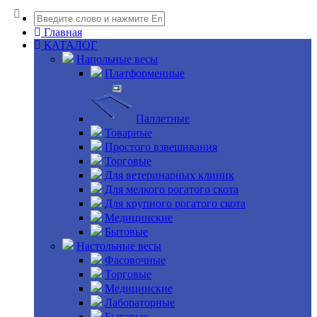
Главная
КАТАЛОГ
Напольные весы
Платформенные
Паллетные
Товарные
Простого взвешивания
Торговые
Для ветеринарных клиник
Для мелкого рогатого скота
Для крупного рогатого скота
Медицинские
Бытовые
Настольные весы
Фасовочные
Торговые
Медицинские
Лабораторные
Бытовые