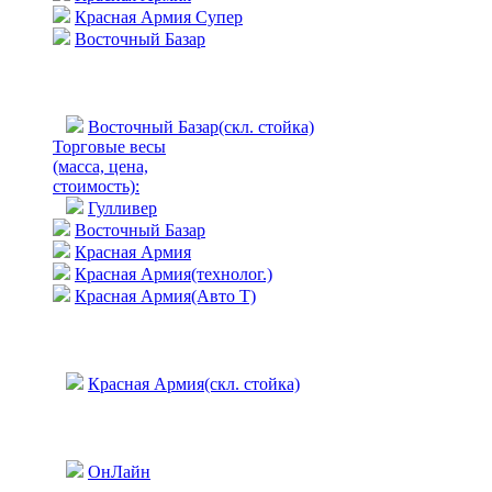
Красная Армия Супер
Восточный Базар
Восточный Базар(скл. стойка)
Торговые весы
(масса, цена,
стоимость)
:
Гулливер
Восточный Базар
Красная Армия
Красная Армия(технолог.)
Красная Армия(Авто Т)
Красная Армия(скл. стойка)
ОнЛайн