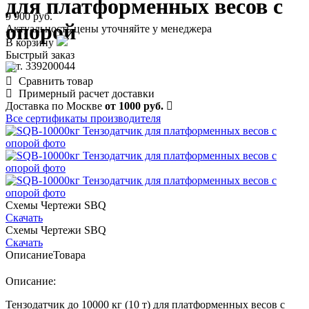
для платформенных весов с
9 900 руб.
опорой
Актуальность цены уточняйте у менеджера
В корзину
Быстрый заказ
арт. 339200044
Сравнить товар
Примерный расчет доставки
Доставка по Москве
от 1000 руб.
Все сертификаты производителя
Схемы Чертежи SBQ
Скачать
Схемы Чертежи SBQ
Скачать
Описание
Товара
Описание:
Тензодатчик до 10000 кг (10 т) для платформенных весов с