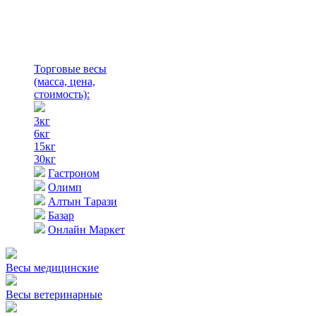
Торговые весы
(масса, цена,
стоимость)
:
3кг
6кг
15кг
30кг
Гастроном
Олимп
Алтын Тарази
Базар
Онлайн Маркет
Весы медицинские
Весы ветеринарные