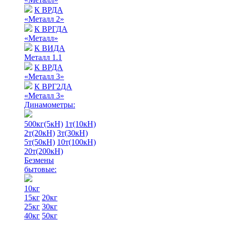
К ВРДА
«Металл 2»
К ВРГДА
«Металл»
К ВИДА
Металл 1.1
К ВРДА
«Металл 3»
К ВРГ2ДА
«Металл 3»
Динамометры:
500кг(5кН)
1т(10кН)
2т(20кН)
3т(30кН)
5т(50кН)
10т(100кН)
20т(200кН)
Безмены
бытовые:
10кг
15кг
20кг
25кг
30кг
40кг
50кг