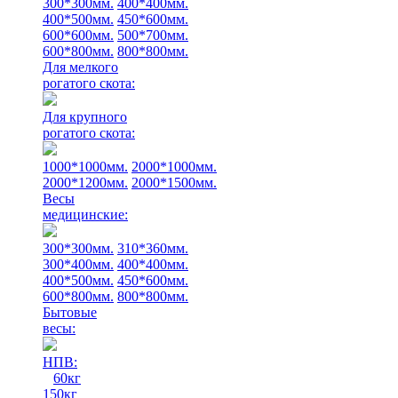
300*300мм.
400*400мм.
400*500мм.
450*600мм.
600*600мм.
500*700мм.
600*800мм.
800*800мм.
Для мелкого
рогатого скота:
Для крупного
рогатого скота:
1000*1000мм.
2000*1000мм.
2000*1200мм.
2000*1500мм.
Весы
медицинские:
300*300мм.
310*360мм.
300*400мм.
400*400мм.
400*500мм.
450*600мм.
600*800мм.
800*800мм.
Бытовые
весы:
НПВ:
60кг
150кг