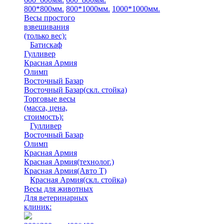
800*800мм.
800*1000мм.
1000*1000мм.
Весы простого
взвешивания
(только вес)
:
Батискаф
Гулливер
Красная Армия
Олимп
Восточный Базар
Восточный Базар(скл. стойка)
Торговые весы
(масса, цена,
стоимость)
:
Гулливер
Восточный Базар
Олимп
Красная Армия
Красная Армия(технолог.)
Красная Армия(Авто Т)
Красная Армия(скл. стойка)
Весы для животных
Для ветеринарных
клиник: