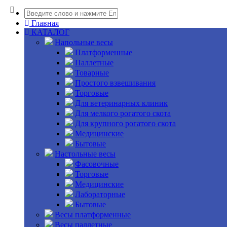
Главная
КАТАЛОГ
Напольные весы
Платформенные
Паллетные
Товарные
Простого взвешивания
Торговые
Для ветеринарных клиник
Для мелкого рогатого скота
Для крупного рогатого скота
Медицинские
Бытовые
Настольные весы
Фасовочные
Торговые
Медицинские
Лабораторные
Бытовые
Весы платформенные
Весы паллетные