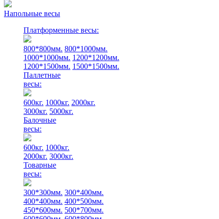
Напольные весы
Платформенные весы:
800*800мм.
800*1000мм.
1000*1000мм.
1200*1200мм.
1200*1500мм.
1500*1500мм.
Паллетные
весы:
600кг.
1000кг.
2000кг.
3000кг.
5000кг.
Балочные
весы:
600кг.
1000кг.
2000кг.
3000кг.
Товарные
весы:
300*300мм.
300*400мм.
400*400мм.
400*500мм.
450*600мм.
500*700мм.
600*600мм.
600*800мм.