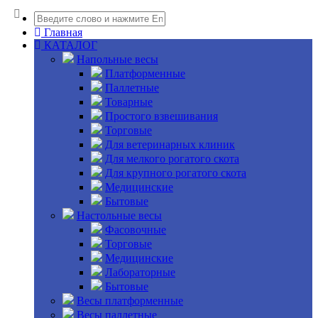
Главная
КАТАЛОГ
Напольные весы
Платформенные
Паллетные
Товарные
Простого взвешивания
Торговые
Для ветеринарных клиник
Для мелкого рогатого скота
Для крупного рогатого скота
Медицинские
Бытовые
Настольные весы
Фасовочные
Торговые
Медицинские
Лабораторные
Бытовые
Весы платформенные
Весы паллетные