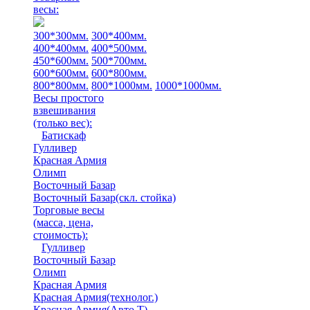
весы:
300*300мм.
300*400мм.
400*400мм.
400*500мм.
450*600мм.
500*700мм.
600*600мм.
600*800мм.
800*800мм.
800*1000мм.
1000*1000мм.
Весы простого
взвешивания
(только вес)
:
Батискаф
Гулливер
Красная Армия
Олимп
Восточный Базар
Восточный Базар(скл. стойка)
Торговые весы
(масса, цена,
стоимость)
:
Гулливер
Восточный Базар
Олимп
Красная Армия
Красная Армия(технолог.)
Красная Армия(Авто Т)