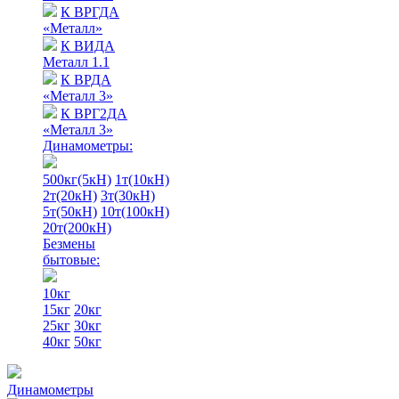
К ВРГДА
«Металл»
К ВИДА
Металл 1.1
К ВРДА
«Металл 3»
К ВРГ2ДА
«Металл 3»
Динамометры:
500кг(5кН)
1т(10кН)
2т(20кН)
3т(30кН)
5т(50кН)
10т(100кН)
20т(200кН)
Безмены
бытовые:
10кг
15кг
20кг
25кг
30кг
40кг
50кг
Динамометры