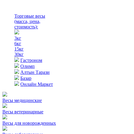
Торговые весы
(масса, цена,
стоимость)
:
3кг
6кг
15кг
30кг
Гастроном
Олимп
Алтын Тарази
Базар
Онлайн Маркет
Весы медицинские
Весы ветеринарные
Весы для новорожденных