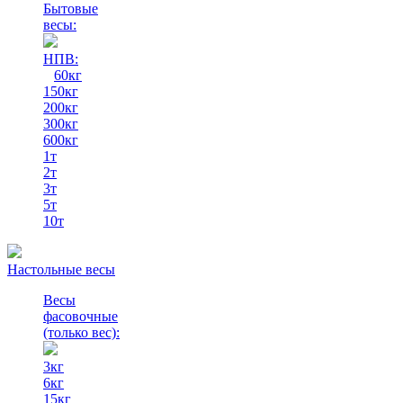
Бытовые
весы:
НПВ:
60кг
150кг
200кг
300кг
600кг
1т
2т
3т
5т
10т
Настольные весы
Весы
фасовочные
(только вес)
:
3кг
6кг
15кг