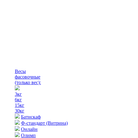
Весы
фасовочные
(только вес)
:
3кг
6кг
15кг
30кг
Батискаф
Ф-стандарт (Витрина)
Онлайн
Олимп