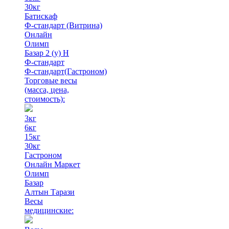
30кг
Батискаф
Ф-стандарт (Витрина)
Онлайн
Олимп
Базар 2 (у) Н
Ф-стандарт
Ф-стандарт(Гастроном)
Торговые весы
(масса, цена,
стоимость)
:
3кг
6кг
15кг
30кг
Гастроном
Онлайн Маркет
Олимп
Базар
Алтын Тарази
Весы
медицинские: