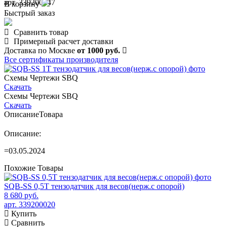
арт. 339200047
В корзину
Быстрый заказ
Сравнить товар
Примерный расчет доставки
Доставка по Москве
от 1000 руб.
Все сертификаты производителя
Схемы Чертежи SBQ
Скачать
Схемы Чертежи SBQ
Скачать
Описание
Товара
Описание:
=03.05.2024
Похожие
Товары
SQB-SS 0,5T тензодатчик для весов(нерж.с опорой)
8 680 руб.
арт. 339200020
Купить
Сравнить