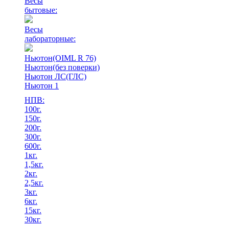
Весы
бытовые:
Весы
лабораторные:
Ньютон(OIML R 76)
Ньютон(без поверки)
Ньютон ЛС(ГЛС)
Ньютон 1
НПВ:
100г.
150г.
200г.
300г.
600г.
1кг.
1,5кг.
2кг.
2,5кг.
3кг.
6кг.
15кг.
30кг.