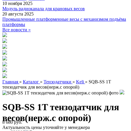
10 ноября 2025
Модуль радиоканала для крановых весов
20 августа 2025
Промышленные платформенные весы с механизмом подъёма
платформы
Все новости »
Главная
»
Каталог
»
Тензодатчики
»
Keli
»
SQB-SS 1T
тензодатчик для весов(нерж.с опорой)
SQB-SS 1T тензодатчик для
весов(нерж.с опорой)
8 680 руб.
Актуальность цены уточняйте у менеджера