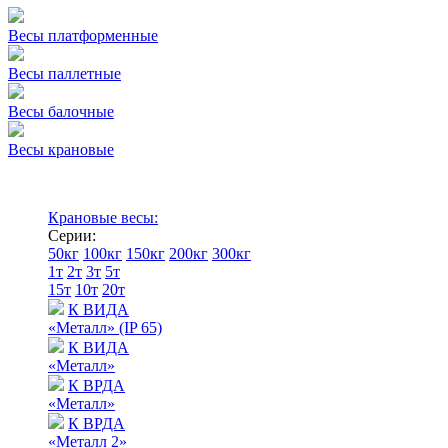
Весы платформенные
Весы паллетные
Весы балочные
Весы крановые
Крановые весы:
Серии:
50кг
100кг
150кг
200кг
300кг
1т
2т
3т
5т
15т
10т
20т
К ВИДА
«Металл» (IP 65)
К ВИДА
«Металл»
К ВРДА
«Металл»
К ВРДА
«Металл 2»